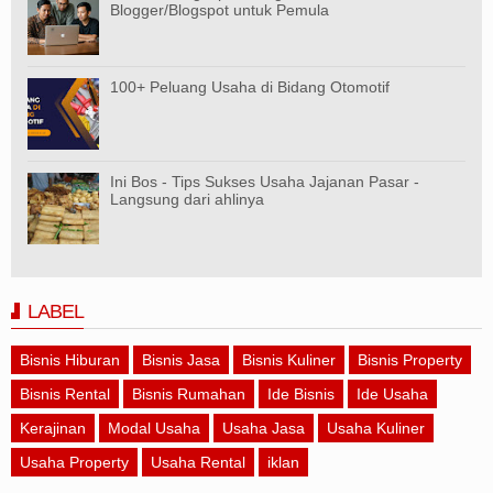
Blogger/Blogspot untuk Pemula
100+ Peluang Usaha di Bidang Otomotif
Ini Bos - Tips Sukses Usaha Jajanan Pasar -
Langsung dari ahlinya
LABEL
Bisnis Hiburan
Bisnis Jasa
Bisnis Kuliner
Bisnis Property
Bisnis Rental
Bisnis Rumahan
Ide Bisnis
Ide Usaha
Kerajinan
Modal Usaha
Usaha Jasa
Usaha Kuliner
Usaha Property
Usaha Rental
iklan