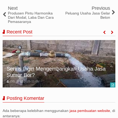
Tweet
Share
Share
Share
Share
Next
Previous
Produsen Pintu Harmonika
Peluang Usaha Jasa Gelar
Dari Modal, Laba Dan Cara
Beton
Pemasaranya
Recent Post
Serius Ingin Mengembangkan Usaha Jasa
Sumur Bor?
OBLO
2025-11-05
Posting Komentar
Ada beberapa kelebihan menggunakan
jasa pembuatan website
, di
antaranya: