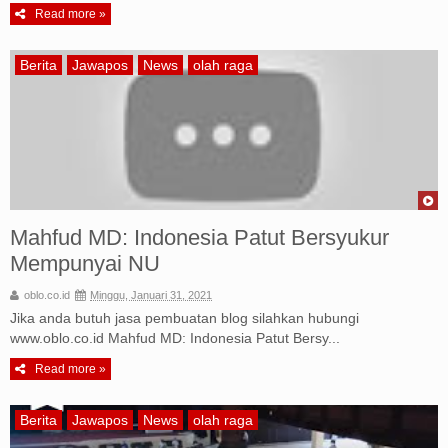
Read more »
Berita
Jawapos
News
olah raga
Mahfud MD: Indonesia Patut Bersyukur
Mempunyai NU
oblo.co.id
Minggu, Januari 31, 2021
Jika anda butuh jasa pembuatan blog silahkan hubungi
www.oblo.co.id Mahfud MD: Indonesia Patut Bersy...
Read more »
Berita
Jawapos
News
olah raga