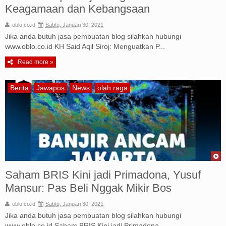
Keagamaan dan Kebangsaan
oblo.co.id
Sabtu, Januari 30, 2021
Jika anda butuh jasa pembuatan blog silahkan hubungi
www.oblo.co.id KH Said Aqil Siroj: Menguatkan P...
Read more »
Berita
Jawapos
News
olah raga
Saham BRIS Kini jadi Primadona, Yusuf
Mansur: Pas Beli Nggak Mikir Bos
oblo.co.id
Sabtu, Januari 30, 2021
Jika anda butuh jasa pembuatan blog silahkan hubungi
www.oblo.co.id Saham BRIS Kini jadi Primadona, ...