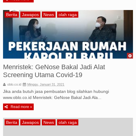
Berita
Jawapos
News
olah raga
Menristek: GeNose Bakal Jadi Alat
Screening Utama Covid-19
oblo.co.id
Minggu, Januari 31, 2021
Jika anda butuh jasa pembuatan blog silahkan hubungi
www.oblo.co.id Menristek: GeNose Bakal Jadi Ala...
Read more »
Berita
Jawapos
News
olah raga