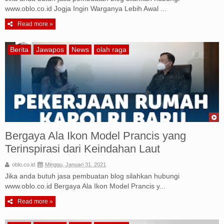
www.oblo.co.id Jogja Ingin Warganya Lebih Awal ...
Iklan
Read more »
Sitemap
Berita
Jawapos
News
olah raga
Bergaya Ala Ikon Model Prancis yang
Terinspirasi dari Keindahan Laut
oblo.co.id
Minggu, Januari 31, 2021
Jika anda butuh jasa pembuatan blog silahkan hubungi
www.oblo.co.id Bergaya Ala Ikon Model Prancis y...
Read more »