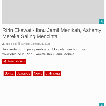
Ririn Ekawati- Ibnu Jamil Menikah, Ashanty:
Mereka Saling Mencinta
oblo.co.id
Minggu, Januari 31, 2021
Jika anda butuh jasa pembuatan blog silahkan hubungi
www.oblo.co.id Ririn Ekawati- Ibnu Jamil Menika...
Read more »
Berita
Jawapos
News
olah raga