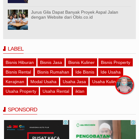
Jurus Gila Dapat Banyak Proyek Aspal Jalan
dengan Website dari Oblo.co.id
LABEL
Bisnis Hiburan
Bisnis Jasa
Bisnis Kuliner
Bisnis Property
Bisnis Rental
Bisnis Rumahan
Ide Bisnis
Ide Usaha
Kerajinan
Modal Usaha
Usaha Jasa
Usaha Kuliner
Usaha Property
Usaha Rental
iklan
SPONSORD