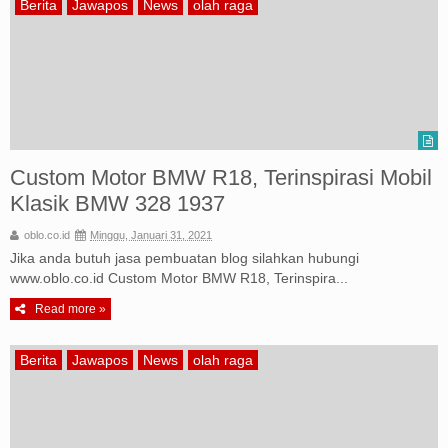
Berita
Jawapos
News
olah raga
Custom Motor BMW R18, Terinspirasi Mobil
Klasik BMW 328 1937
oblo.co.id
Minggu, Januari 31, 2021
Jika anda butuh jasa pembuatan blog silahkan hubungi
www.oblo.co.id Custom Motor BMW R18, Terinspira...
Read more »
Berita
Jawapos
News
olah raga