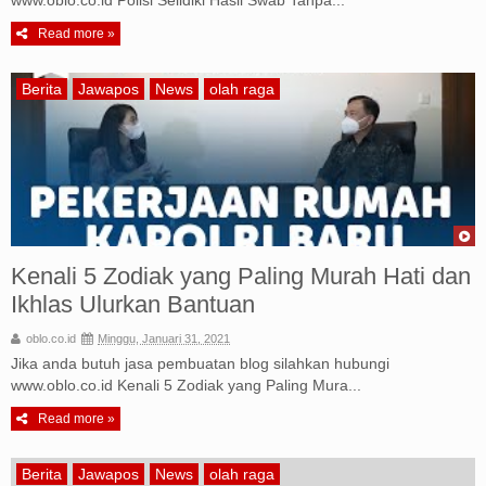
www.oblo.co.id Polisi Selidiki Hasil Swab Tanpa...
Read more »
Berita
Jawapos
News
olah raga
Kenali 5 Zodiak yang Paling Murah Hati dan
Ikhlas Ulurkan Bantuan
oblo.co.id
Minggu, Januari 31, 2021
Jika anda butuh jasa pembuatan blog silahkan hubungi
www.oblo.co.id Kenali 5 Zodiak yang Paling Mura...
Read more »
Berita
Jawapos
News
olah raga