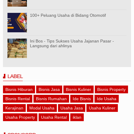
100+ Peluang Usaha di Bidang Otomotif
Ini Bos - Tips Sukses Usaha Jajanan Pasar -
Langsung dari ahlinya
LABEL
Bisnis Hiburan
Bisnis Jasa
Bisnis Kuliner
Bisnis Property
Bisnis Rental
Bisnis Rumahan
Ide Bisnis
Ide Usaha
Kerajinan
Modal Usaha
Usaha Jasa
Usaha Kuliner
Usaha Property
Usaha Rental
iklan