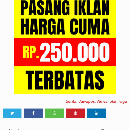
Berita
,
Jawapos
,
News
,
olah raga
Tweet
Share
Share
Share
Share