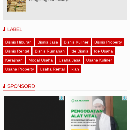
LABEL
Bisnis Hiburan
Bisnis Jasa
Bisnis Kuliner
Bisnis Property
Bisnis Rental
Bisnis Rumahan
Ide Bisnis
Ide Usaha
Kerajinan
Modal Usaha
Usaha Jasa
Usaha Kuliner
Usaha Property
Usaha Rental
iklan
SPONSORD