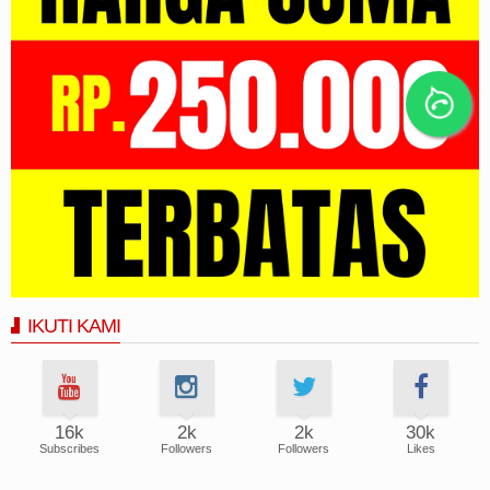
IKUTI KAMI
16k
2k
2k
30k
Subscribes
Followers
Followers
Likes