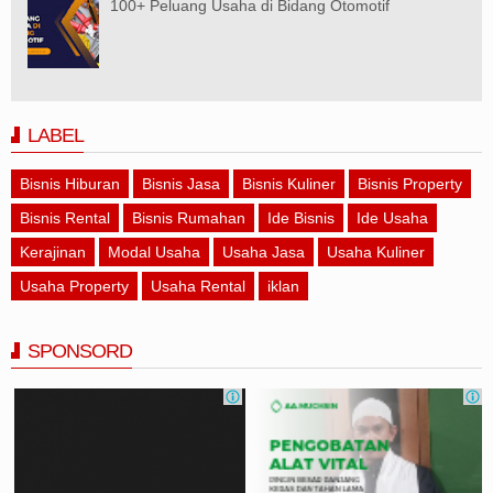
100+ Peluang Usaha di Bidang Otomotif
LABEL
Bisnis Hiburan
Bisnis Jasa
Bisnis Kuliner
Bisnis Property
Bisnis Rental
Bisnis Rumahan
Ide Bisnis
Ide Usaha
Kerajinan
Modal Usaha
Usaha Jasa
Usaha Kuliner
Usaha Property
Usaha Rental
iklan
SPONSORD