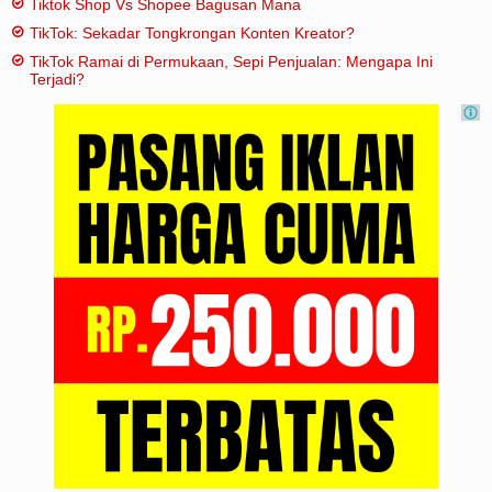
Tiktok Shop Vs Shopee Bagusan Mana
TikTok: Sekadar Tongkrongan Konten Kreator?
TikTok Ramai di Permukaan, Sepi Penjualan: Mengapa Ini
Terjadi?