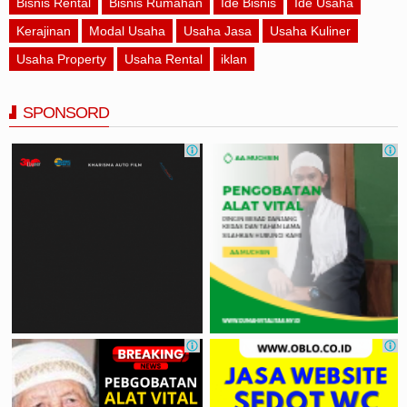
Bisnis Rental
Bisnis Rumahan
Ide Bisnis
Ide Usaha
Kerajinan
Modal Usaha
Usaha Jasa
Usaha Kuliner
Usaha Property
Usaha Rental
iklan
SPONSORD