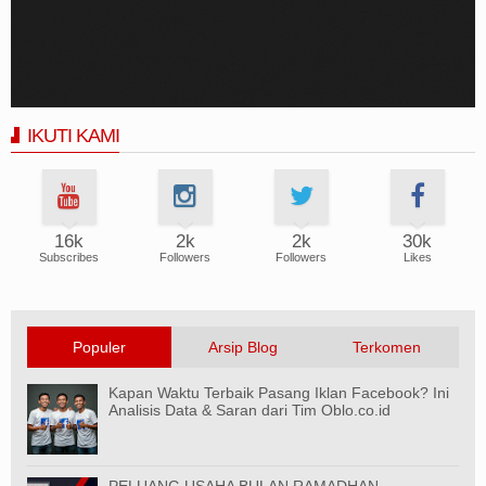
IKUTI KAMI
16k
2k
2k
30k
Subscribes
Followers
Followers
Likes
Populer
Arsip Blog
Terkomen
Kapan Waktu Terbaik Pasang Iklan Facebook? Ini
Analisis Data & Saran dari Tim Oblo.co.id
PELUANG USAHA BULAN RAMADHAN