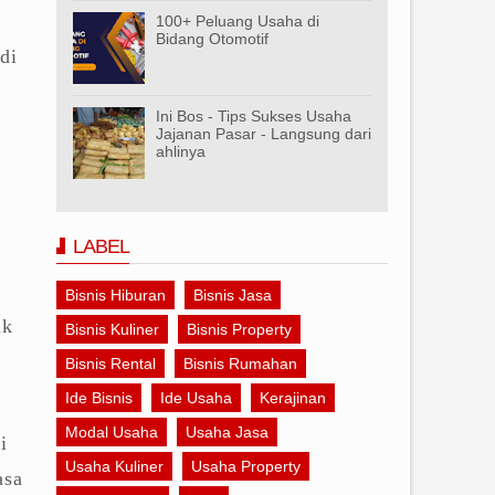
100+ Peluang Usaha di
Bidang Otomotif
di
Ini Bos - Tips Sukses Usaha
Jajanan Pasar - Langsung dari
ahlinya
LABEL
Bisnis Hiburan
Bisnis Jasa
uk
Bisnis Kuliner
Bisnis Property
Bisnis Rental
Bisnis Rumahan
Ide Bisnis
Ide Usaha
Kerajinan
Modal Usaha
Usaha Jasa
i
Usaha Kuliner
Usaha Property
asa