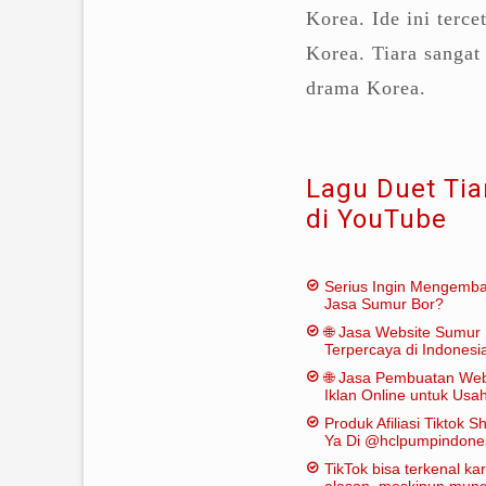
Korea. Ide ini terc
Korea. Tiara sanga
drama Korea.
Lagu Duet Tia
di YouTube
Serius Ingin Mengemb
Jasa Sumur Bor?
🌐 Jasa Website Sumur 
Terpercaya di Indonesi
🌐 Jasa Pembuatan Web
Iklan Online untuk Us
Bor
Produk Afiliasi Tiktok S
Ya Di @hclpumpindone
TikTok bisa terkenal k
alasan, meskipun mungk