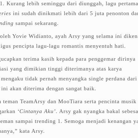
1. Kurang lebih seminggu dari diunggah, lagu pertam
eries
ini sudah dinikmati lebih dari 5 juta penonton da
ending
sampai sekarang.
 oleh Yovie Widianto, ayah Arsy yang selama ini diken
ligus pencipta lagu-lagu romantis menyentuh hati.
ucapkan terima kasih kepada para penggemar dirinya
iasi yang dimikian tinggi diterimanya atas karya
y mengaku tidak pernah menyangka single perdana dari
 ini akan diterima dengan sangat baik.
n teman TeamArsy dan MooTiara serta pencinta musik
garkan
‘Cintanya Aku’
. Arsy gak nyangka bakal sebesa
n teman sampai trending 1. Semoga menjadi kenangan y
anya,” kata Arsy.