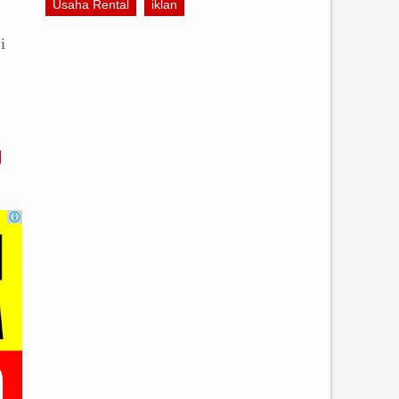
Usaha Rental
iklan
i
g