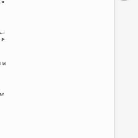
kan
uai
gga
Hal
a
dan