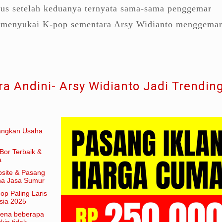
etus setelah keduanya ternyata sama-sama penggemar
t menyukai K-pop sementara Arsy Widianto menggemar
ra Andini- Arsy Widianto Jadi Trendin
angkan Usaha
Bor Terbaik &
a
site & Pasang
aha Jasa Sumur
hop Paling Laris
sia 2025
arena beberapa
in tidak