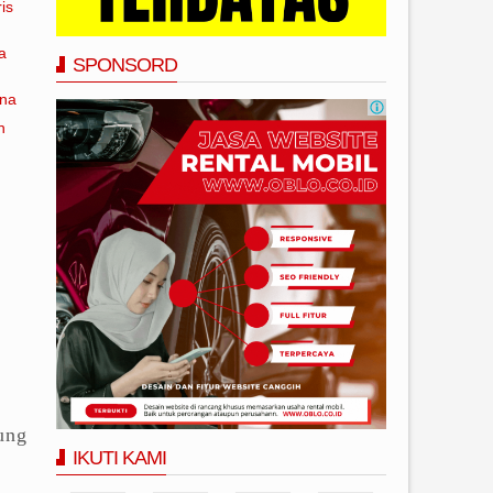
is
a
SPONSORD
ana
n
ung
IKUTI KAMI