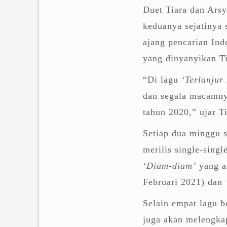
Duet Tiara dan Ars
keduanya sejatinya 
ajang pencarian In
yang dinyanyikan Ti
“Di lagu
‘Terlanjur
dan segala macamny
tahun 2020,” ujar T
Setiap dua minggu s
merilis single-singl
‘Diam-diam’
yang ak
Februari 2021) dan
Selain empat lagu b
juga akan melengkap