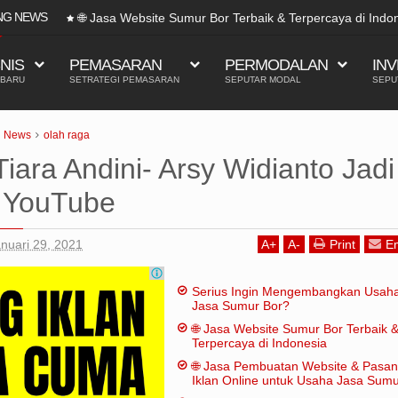
NG NEWS
🌐 Jasa Website Sumur Bor Terbaik & Terpercaya di Indo
SNIS
PEMASARAN
PERMODALAN
INV
 BARU
SETRATEGI PEMASARAN
SEPUTAR MODAL
SEPU
News
olah raga
iara Andini- Arsy Widianto Jadi
i YouTube
nuari 29, 2021
A
+
A
-
Print
Em
Serius Ingin Mengembangkan Usah
Jasa Sumur Bor?
🌐 Jasa Website Sumur Bor Terbaik 
Terpercaya di Indonesia
🌐 Jasa Pembuatan Website & Pasa
Iklan Online untuk Usaha Jasa Sum
Bor