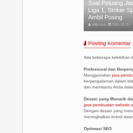
Soal Peluang Jad
APAN SELAMAT IDUL FITRI
Liga 1, Striker S
25 TERBARU
Ambil Pusing
BLO
2025-03-31
oblo.co.id
2021-12-10
Posting Komentar
Ada beberapa kelebihan
Profesional dan Berpe
Menggunakan
jasa pembu
berpengalaman dalam bid
dan membantu Anda dala
Desain yang Menarik da
jasa pembuatan website
a
Dengan desain yang menar
meningkatkan brand awar
Optimasi SEO