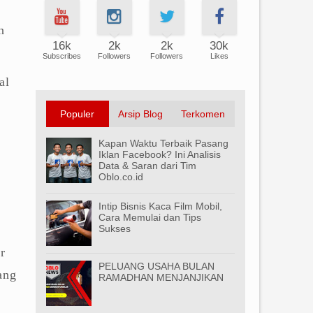
a
n
16k
2k
2k
30k
Subscribes
Followers
Followers
Likes
al
Populer
Arsip Blog
Terkomen
Kapan Waktu Terbaik Pasang
Iklan Facebook? Ini Analisis
Data & Saran dari Tim
Oblo.co.id
Intip Bisnis Kaca Film Mobil,
Cara Memulai dan Tips
Sukses
r
PELUANG USAHA BULAN
ang
RAMADHAN MENJANJIKAN