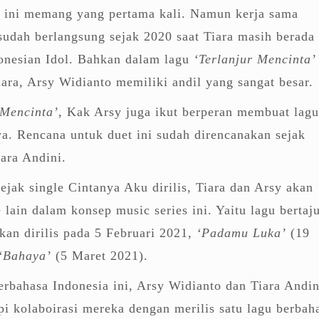
y ini memang yang pertama kali. Namun kerja sama
sudah berlangsung sejak 2020 saat Tiara masih berada 
donesian Idol. Bahkan dalam lagu
‘Terlanjur Mencinta’
ara, Arsy Widianto memiliki andil yang sangat besar.
 Mencinta’
, Kak Arsy juga ikut berperan membuat lagu
a. Rencana untuk duet ini sudah direncanakan sejak
iara Andini.
ejak single Cintanya Aku dirilis, Tiara dan Arsy akan
e lain dalam konsep music series ini. Yaitu lagu bertaj
an dirilis pada 5 Februari 2021,
‘
Padamu Luka’
(19
‘Bahaya’
(5 Maret 2021).
erbahasa Indonesia ini, Arsy Widianto dan Tiara Andin
i kolaboirasi mereka dengan merilis satu lagu berbah