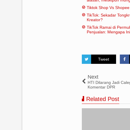
dianggap "penting" dal
Tiktok Shop Vs Shope
tradisional:
TikTok: Sekadar Tongk
Kreator?
TikTok Ramai di Permu
Penjualan: Mengapa Ini
Tweet
Next
HTI Dilarang Jadi Cale
Komentar DPR
Related Post