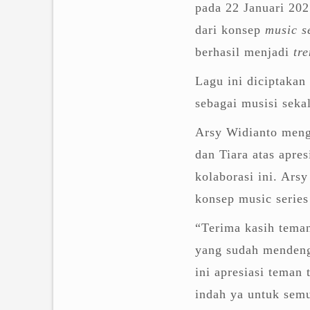
pada 22 Januari 202
dari konsep
music s
berhasil menjadi
tr
Lagu ini diciptakan
sebagai musisi seka
Arsy Widianto meng
dan Tiara atas apres
kolaborasi ini. Ars
konsep music series
“Terima kasih tema
yang sudah menden
ini apresiasi tema
indah ya untuk semu