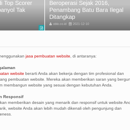
i Top Scorer
Beroperasi Sejak 2016,
panyol Tak
Penambang Batu Bara Ilegal
Ditangkap
oblo.co.id
2021-12-10
 menggunakan
jasa pembuatan website
, di antaranya:
ngalaman
atan website
berarti Anda akan bekerja dengan tim profesional dan
ang pembuatan website. Mereka akan memberikan saran yang bergu
m membangun website yang sesuai dengan kebutuhan Anda.
n Responsif
kan memberikan desain yang menarik dan responsif untuk website An
ik, website Anda akan lebih mudah dikenali oleh pengunjung dan
eness.