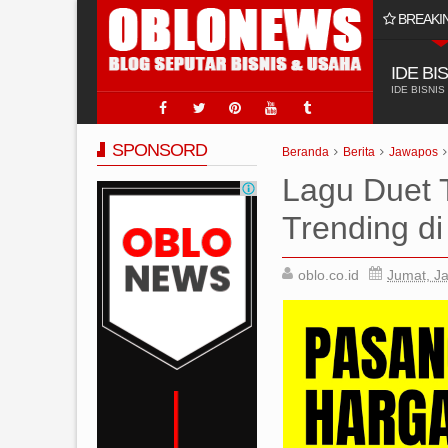
BREAKI
 Usaha Jasa Sumur Bor?
IDE BI
IDE BISNIS
SPONSORD
Beranda
Berita
Jawapos
Lagu Duet T
Trending d
oblo.co.id
Jumat, Ja