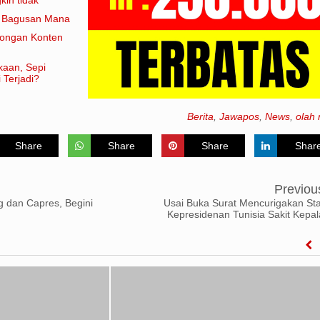
am artian
e Bagusan Mana
rongan Konten
kaan, Sepi
 Terjadi?
Berita
,
Jawapos
,
News
,
olah 
Share
Share
Share
Shar
Previou
g dan Capres, Begini
Usai Buka Surat Mencurigakan Sta
Kepresidenan Tunisia Sakit Kepal