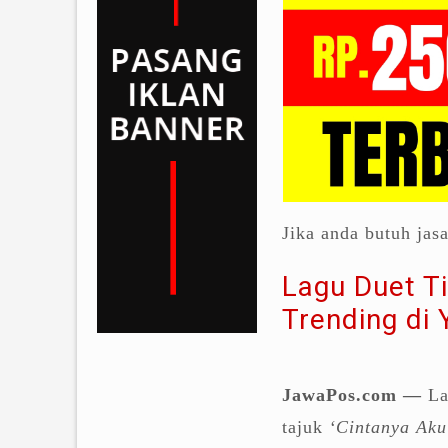
Jika anda butuh jas
Lagu Duet Ti
Trending di
JawaPos.com —
La
tajuk
‘Cintanya Aku