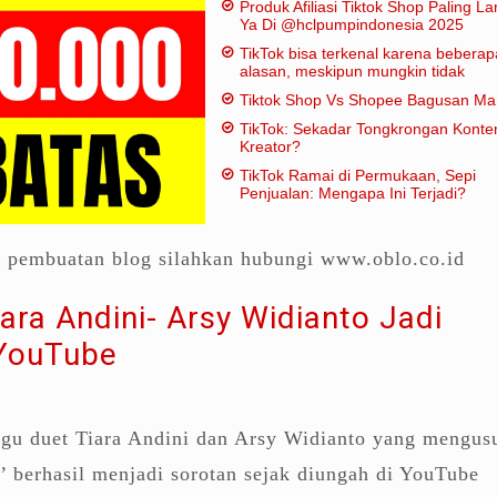
Produk Afiliasi Tiktok Shop Paling Lar
Ya Di @hclpumpindonesia 2025
TikTok bisa terkenal karena beberap
alasan, meskipun mungkin tidak
dianggap "penting" dalam artian
Tiktok Shop Vs Shopee Bagusan M
tradisional:
TikTok: Sekadar Tongkrongan Konte
Kreator?
TikTok Ramai di Permukaan, Sepi
Penjualan: Mengapa Ini Terjadi?
a pembuatan blog silahkan hubungi www.oblo.co.id
ara Andini- Arsy Widianto Jadi
 YouTube
gu duet Tiara Andini dan Arsy Widianto yang mengus
’
berhasil menjadi sorotan sejak diungah di YouTube