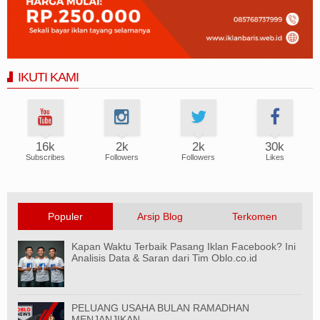
IKUTI KAMI
16k
2k
2k
30k
Subscribes
Followers
Followers
Likes
Populer
Arsip Blog
Terkomen
Kapan Waktu Terbaik Pasang Iklan Facebook? Ini
Analisis Data & Saran dari Tim Oblo.co.id
PELUANG USAHA BULAN RAMADHAN
MENJANJIKAN