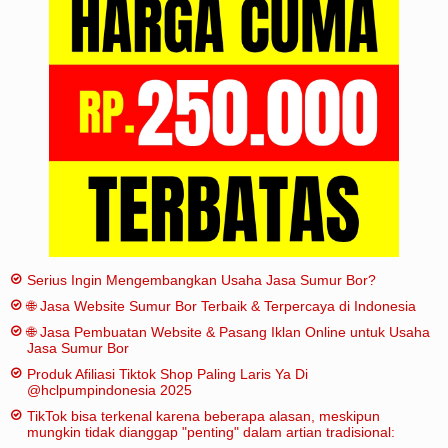
Serius Ingin Mengembangkan Usaha Jasa Sumur Bor?
🌐 Jasa Website Sumur Bor Terbaik & Terpercaya di Indonesia
🌐 Jasa Pembuatan Website & Pasang Iklan Online untuk Usaha
Jasa Sumur Bor
Produk Afiliasi Tiktok Shop Paling Laris Ya Di
@hclpumpindonesia 2025
TikTok bisa terkenal karena beberapa alasan, meskipun
mungkin tidak dianggap "penting" dalam artian tradisional: