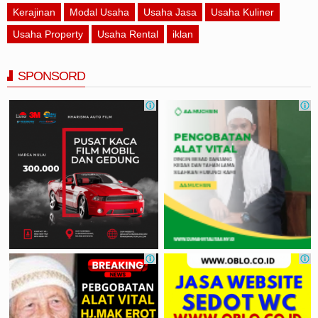
Kerajinan
Modal Usaha
Usaha Jasa
Usaha Kuliner
Usaha Property
Usaha Rental
iklan
SPONSORD