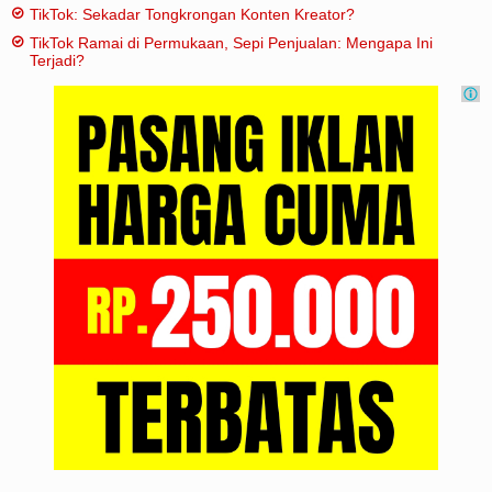
TikTok: Sekadar Tongkrongan Konten Kreator?
TikTok Ramai di Permukaan, Sepi Penjualan: Mengapa Ini
Terjadi?