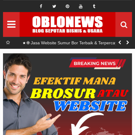
IDE BISNIS
ide bisnis baru
Pemasaran
Setrategi Pemasaran
Permodalan
Seputar modal
r Bor?
🌐 Jasa Website Sumur Bor Terbaik & Terpercaya di
Indonesia
Investasi
Seputar Investasi
Sponsord
Artikel Sponsord
Abouts
Privacy Policy
Terms Of Use
Pedoman Siber