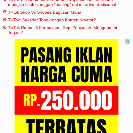
mungkin tidak dianggap "penting" dalam artian tradisional:
Tiktok Shop Vs Shopee Bagusan Mana
TikTok: Sekadar Tongkrongan Konten Kreator?
TikTok Ramai di Permukaan, Sepi Penjualan: Mengapa Ini
Terjadi?