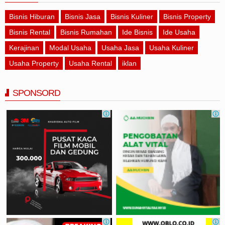
Bisnis Hiburan
Bisnis Jasa
Bisnis Kuliner
Bisnis Property
Bisnis Rental
Bisnis Rumahan
Ide Bisnis
Ide Usaha
Kerajinan
Modal Usaha
Usaha Jasa
Usaha Kuliner
Usaha Property
Usaha Rental
iklan
SPONSORD