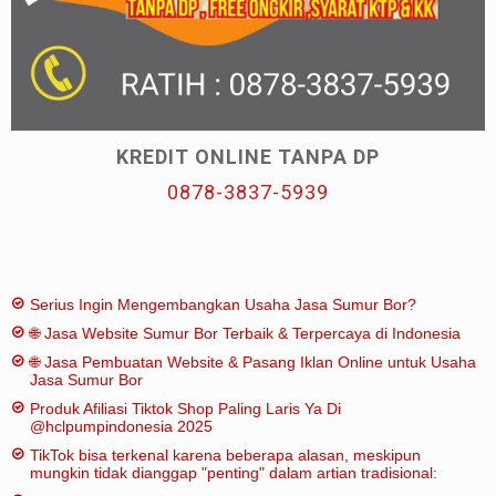
KREDIT ONLINE TANPA DP
0878-3837-5939
Serius Ingin Mengembangkan Usaha Jasa Sumur Bor?
🌐 Jasa Website Sumur Bor Terbaik & Terpercaya di Indonesia
🌐 Jasa Pembuatan Website & Pasang Iklan Online untuk Usaha
Jasa Sumur Bor
Produk Afiliasi Tiktok Shop Paling Laris Ya Di
@hclpumpindonesia 2025
TikTok bisa terkenal karena beberapa alasan, meskipun
mungkin tidak dianggap "penting" dalam artian tradisional: