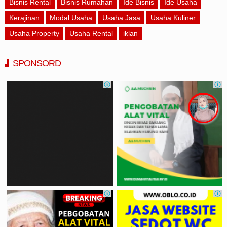
Bisnis Rental
Bisnis Rumahan
Ide Bisnis
Ide Usaha
Kerajinan
Modal Usaha
Usaha Jasa
Usaha Kuliner
Usaha Property
Usaha Rental
iklan
SPONSORD