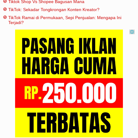
Tiktok Shop Vs Shopee Bagusan Mana
TikTok: Sekadar Tongkrongan Konten Kreator?
TikTok Ramai di Permukaan, Sepi Penjualan: Mengapa Ini
Terjadi?