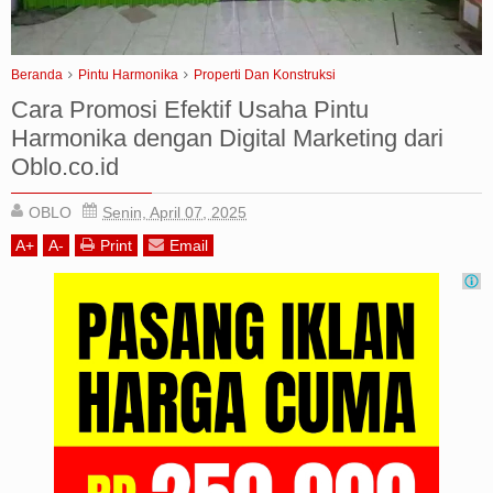
Iklan
Beranda
Pintu Harmonika
Properti Dan Konstruksi
Sitemap
Cara Promosi Efektif Usaha Pintu
Harmonika dengan Digital Marketing dari
Oblo.co.id
OBLO
Senin, April 07, 2025
A
+
A
-
Print
Email