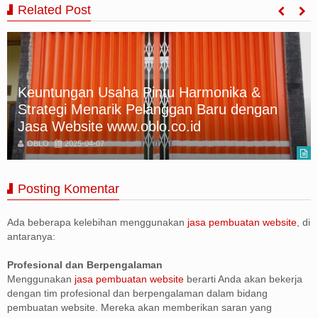
Related Post
Mengapa Usaha Pintu Harmonika Wajib Go
Online? Ini 5 Alasan Pentingnya!
OBLO
2025-04-07
Posting Komentar
Ada beberapa kelebihan menggunakan
jasa pembuatan website
, di
antaranya:
Profesional dan Berpengalaman
Menggunakan
jasa pembuatan website
berarti Anda akan bekerja
dengan tim profesional dan berpengalaman dalam bidang
pembuatan website. Mereka akan memberikan saran yang