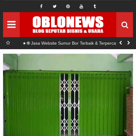
IDE BISNIS
ide bisnis baru
Pemasaran
Setrategi Pemasaran
Permodalan
Seputar modal
r Bor?
🌐 Jasa Website Sumur Bor Terbaik & Terpercaya di
Indonesia
Investasi
Seputar Investasi
Sponsord
Artikel Sponsord
Abouts
Privacy Policy
Terms Of Use
Pedoman Siber