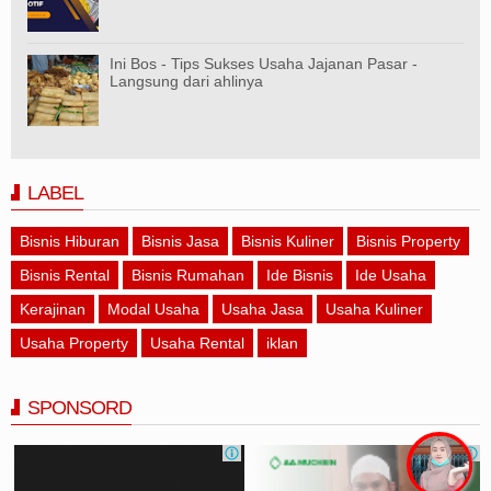
Ini Bos - Tips Sukses Usaha Jajanan Pasar -
Langsung dari ahlinya
LABEL
Bisnis Hiburan
Bisnis Jasa
Bisnis Kuliner
Bisnis Property
Bisnis Rental
Bisnis Rumahan
Ide Bisnis
Ide Usaha
Kerajinan
Modal Usaha
Usaha Jasa
Usaha Kuliner
Usaha Property
Usaha Rental
iklan
SPONSORD