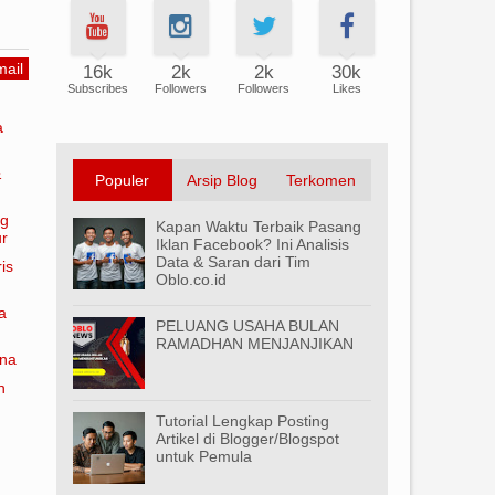
ail
16k
2k
2k
30k
Subscribes
Followers
Followers
Likes
a
&
Populer
Arsip Blog
Terkomen
ng
Kapan Waktu Terbaik Pasang
ur
Iklan Facebook? Ini Analisis
Data & Saran dari Tim
is
Oblo.co.id
a
PELUANG USAHA BULAN
RAMADHAN MENJANJIKAN
ana
n
Tutorial Lengkap Posting
Artikel di Blogger/Blogspot
untuk Pemula