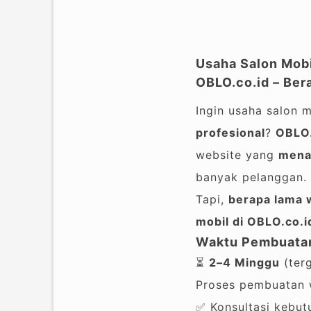
Usaha Salon Mobi
OBLO.co.id – Be
Ingin usaha salon 
profesional
?
OBLO.
website yang
mena
banyak pelanggan.
Tapi,
berapa lama 
mobil di OBLO.co.i
Waktu Pembuatan
⏳
2–4 Minggu
(ter
Proses pembuatan w
✅ Konsultasi kebut