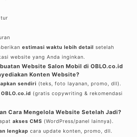
tur
uran
mberikan
estimasi waktu lebih detail
setelah
kasi website yang Anda inginkan.
uatan Website Salon Mobil di OBLO.co.id
enyediakan Konten Website?
apkan sendiri
(teks, foto layanan, promo, dll).
m OBLO.co.id
(gratis copywriting & rekomendasi
kan Cara Mengelola Website Setelah Jadi?
apat
akses CMS
(WordPress/panel lainnya).
an lengkap
cara update konten, promo, dll.