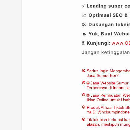
⚡
Loading super c
📈
Optimasi SEO & 
🛠
Dukungan teknis
🔥
Yuk, Buat Websi
🌐
Kunjungi:
www.OB
Jangan ketinggalan
Serius Ingin Mengemb
Jasa Sumur Bor?
🌐 Jasa Website Sumur 
Terpercaya di Indonesi
🌐 Jasa Pembuatan Web
Iklan Online untuk Us
Bor
Produk Afiliasi Tiktok S
Ya Di @hclpumpindone
TikTok bisa terkenal k
alasan, meskipun mungk
dianggap "penting" dal