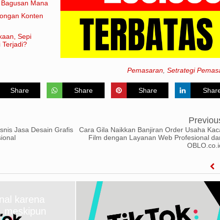
e Bagusan Mana
rongan Konten
kaan, Sepi
 Terjadi?
Pemasaran
,
Setrategi Pemas
Share
Share
Share
Shar
Previou
snis Jasa Desain Grafis
Cara Gila Naikkan Banjiran Order Usaha Kac
ional
Film dengan Layanan Web Profesional dar
OBLO.co.i
enal karena
, meskipun