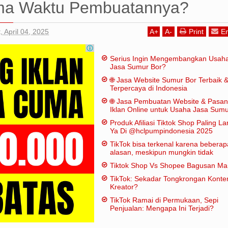
ma Waktu Pembuatannya?
, April 04, 2025
A
+
A
-
Print
Em
Serius Ingin Mengembangkan Usah
Jasa Sumur Bor?
🌐 Jasa Website Sumur Bor Terbaik 
Terpercaya di Indonesia
🌐 Jasa Pembuatan Website & Pasa
Iklan Online untuk Usaha Jasa Sum
Bor
Produk Afiliasi Tiktok Shop Paling Lar
Ya Di @hclpumpindonesia 2025
TikTok bisa terkenal karena beberap
alasan, meskipun mungkin tidak
dianggap "penting" dalam artian
Tiktok Shop Vs Shopee Bagusan M
tradisional:
TikTok: Sekadar Tongkrongan Konte
Kreator?
TikTok Ramai di Permukaan, Sepi
Penjualan: Mengapa Ini Terjadi?