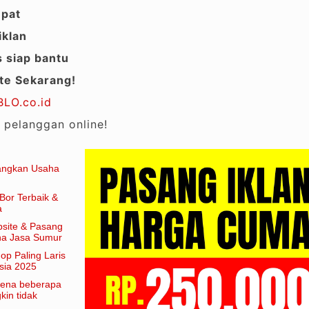
epat
iklan
 siap bantu
te Sekarang!
LO.co.id
 pelanggan online!
angkan Usaha
Bor Terbaik &
a
site & Pasang
aha Jasa Sumur
hop Paling Laris
sia 2025
arena beberapa
in tidak
am artian