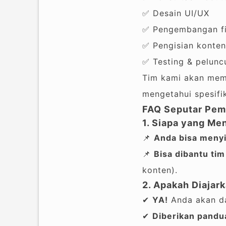
✅ Desain UI/UX
✅ Pengembangan fi
✅ Pengisian konten
✅ Testing & pelunc
Tim kami akan me
mengetahui spesifi
FAQ Seputar Pemb
1. Siapa yang M
📌
Anda bisa menyi
📌
Bisa dibantu ti
konten).
2. Apakah Diajar
✔
YA!
Anda akan d
✔
Diberikan pandu