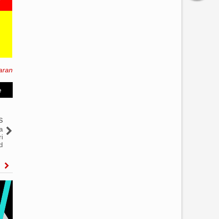
aran
e
s
a
i
d