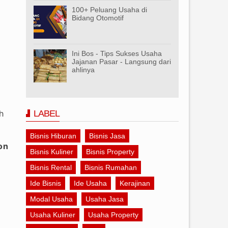
100+ Peluang Usaha di
Bidang Otomotif
Ini Bos - Tips Sukses Usaha
Jajanan Pasar - Langsung dari
ahlinya
h
LABEL
Bisnis Hiburan
Bisnis Jasa
on
Bisnis Kuliner
Bisnis Property
Bisnis Rental
Bisnis Rumahan
Ide Bisnis
Ide Usaha
Kerajinan
Modal Usaha
Usaha Jasa
Usaha Kuliner
Usaha Property