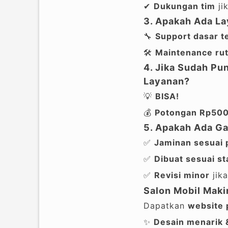
✔
Dukungan tim
ji
3. Apakah Ada La
🔧
Support dasar 
🛠
Maintenance rut
4. Jika Sudah Pu
Layanan?
💡
BISA!
💰
Potongan Rp50
5. Apakah Ada Ga
✅
Jaminan sesuai 
✅
Dibuat sesuai st
✅
Revisi minor
jika
Salon Mobil Maki
Dapatkan
website 
✨
Desain menarik 