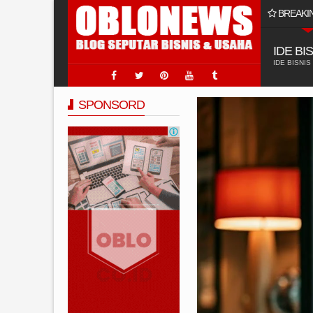
BREAKI
 Usaha Jasa Sumur Bor?
IDE BI
IDE BISNIS
SPONSORD