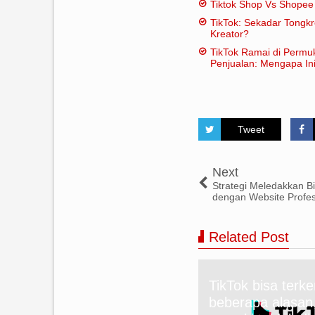
Tiktok Shop Vs Shope
tradisional:
TikTok: Sekadar Tongk
Kreator?
TikTok Ramai di Permu
Penjualan: Mengapa Ini
Tweet
Next
Strategi Meledakkan Bi
dengan Website Profes
Related Post
TikTok bisa terk
igital HR Revolution: Strategi
beberapa alasan