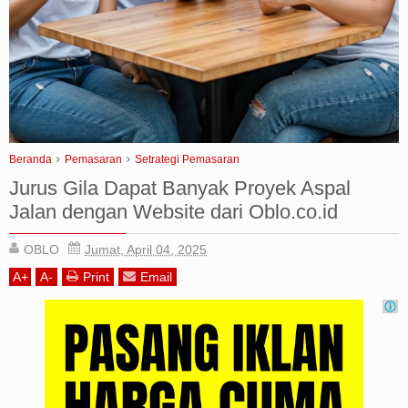
Iklan
Sitemap
Beranda
Pemasaran
Setrategi Pemasaran
Jurus Gila Dapat Banyak Proyek Aspal
Jalan dengan Website dari Oblo.co.id
OBLO
Jumat, April 04, 2025
A
+
A
-
Print
Email