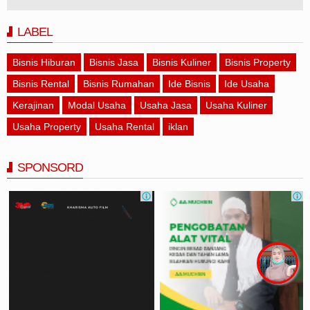
LABEL
Bisnis Hiburan
Bisnis Jasa
Bisnis Kuliner
Bisnis Property
Bisnis Rental
Bisnis Rumahan
Ide Bisnis
Ide Usaha
Kerajinan
Modal Usaha
Usaha Jasa
Usaha Kuliner
Usaha Property
Usaha Rental
iklan
SPONSORD