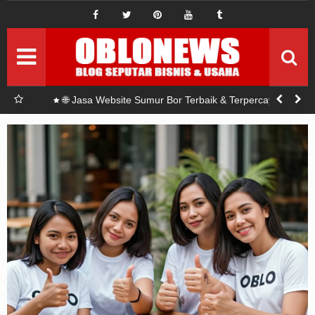
IDE BISNIS
ide bisnis baru
Pemasaran
Setrategi Pemasaran
Permodalan
Seputar modal
r Bor?
🌐 Jasa Website Sumur Bor Terbaik & Terpercaya di
Indonesia
Investasi
Seputar Investasi
Sponsord
Artikel Sponsord
Abouts
Privacy Policy
Terms Of Use
Pedoman Siber