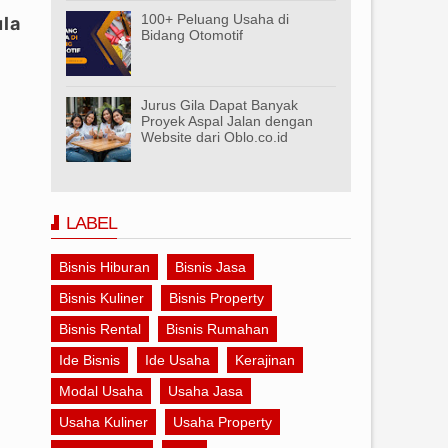
100+ Peluang Usaha di
ula
Bidang Otomotif
Jurus Gila Dapat Banyak
Proyek Aspal Jalan dengan
Website dari Oblo.co.id
LABEL
Bisnis Hiburan
Bisnis Jasa
Bisnis Kuliner
Bisnis Property
Bisnis Rental
Bisnis Rumahan
Ide Bisnis
Ide Usaha
Kerajinan
Modal Usaha
Usaha Jasa
Usaha Kuliner
Usaha Property