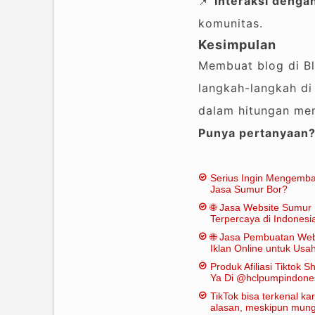
📌
Interaksi deng
komunitas.
Kesimpulan
Membuat blog di Bl
langkah-langkah di 
dalam hitungan men
Punya pertanyaan
Serius Ingin Mengemb
Jasa Sumur Bor?
🌐 Jasa Website Sumur 
Terpercaya di Indonesi
🌐 Jasa Pembuatan Web
Iklan Online untuk Us
Bor
Produk Afiliasi Tiktok S
Ya Di @hclpumpindone
TikTok bisa terkenal k
alasan, meskipun mungk