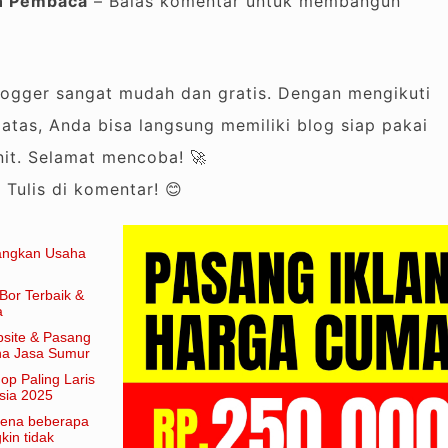
an Pembaca
– Balas komentar untuk membangun
ogger sangat mudah dan gratis. Dengan mengikuti
atas, Anda bisa langsung memiliki blog siap pakai
it. Selamat mencoba! 🚀
?
Tulis di komentar! 😊
angkan Usaha
Bor Terbaik &
a
site & Pasang
aha Jasa Sumur
hop Paling Laris
sia 2025
arena beberapa
in tidak