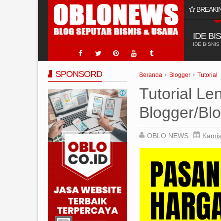
BREAKI
 Usaha Jasa Sumur Bor?
IDE BI
IDE BISNIS
SPONSORD
Beranda
Blogger
Tutorial
Tutorial L
Blogger/Bl
OBLO NEWS
Kamis