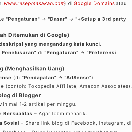
h:
www.resepmasakan.com
) di
Google Domains
atau
 ke
"Pengaturan"
→
"Dasar"
→
"+Setup a 3rd party
ah Ditemukan di Google)
 deskripsi yang mengandung kata kunci
.
i Penelusuran"
di
"Pengaturan"
→
"Preferensi
og (Menghasilkan Uang)
ense
(di
"Pendapatan"
→
"AdSense"
).
ate (contoh: Tokopedia Affiliate, Amazon Associates).
log di Blogger
inimal 1-2 artikel per minggu.
 Berkualitas
– Agar lebih menarik.
a Sosial
– Share link blog di Facebook, Instagram, dl