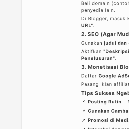
Beli domain (conto
penyedia lain.
Di Blogger, masuk
URL"
.
2. SEO (Agar Mud
Gunakan
judul dan
Aktifkan
"Deskrips
Penelusuran"
.
3. Monetisasi Bl
Daftar
Google AdS
Pasang iklan affili
Tips Sukses Ngeb
📌
Posting Rutin
– M
📌
Gunakan Gambar
📌
Promosi di Medi