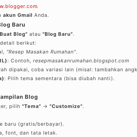
ww.blogger.com
.
n
akun Gmail
Anda.
Blog Baru
"Buat Blog"
atau
"Blog Baru"
.
detail berikut:
al,
"Resep Masakan Rumahan"
.
RL)
: Contoh,
resepmasakanrumahan.blogspot.com
ah dipakai, coba variasi lain (misal: tambahkan angk
a)
: Pilih tema sementara (bisa diubah nanti).
Tampilan Blog
er, pilih
"Tema"
→
"Customize"
.
e baru (gratis/berbayar).
 font, dan tata letak.