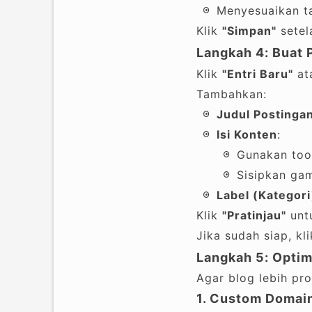
Menyesuaikan t
Klik
"Simpan"
setela
Langkah 4: Buat 
Klik
"Entri Baru"
at
Tambahkan:
Judul Postinga
Isi Konten
:
Gunakan toolb
Sisipkan gam
Label (Kategori
Klik
"Pratinjau"
untu
Jika sudah siap, kl
Langkah 5: Optim
Agar blog lebih pr
1. Custom Domai