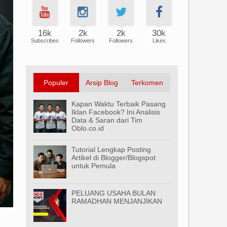
16k
2k
2k
30k
Subscribes
Followers
Followers
Likes
Populer
Arsip Blog
Terkomen
Kapan Waktu Terbaik Pasang
Iklan Facebook? Ini Analisis
Data & Saran dari Tim
Oblo.co.id
Tutorial Lengkap Posting
Artikel di Blogger/Blogspot
untuk Pemula
PELUANG USAHA BULAN
RAMADHAN MENJANJIKAN