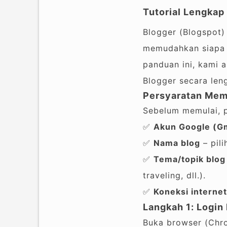
Tutorial Lengkap
Blogger (Blogspot)
memudahkan siapa 
panduan ini, kami 
Blogger secara le
Persyaratan Memb
Sebelum memulai, p
✅
Akun Google (Gm
✅
Nama blog
– pili
✅
Tema/topik blog
traveling, dll.).
✅
Koneksi internet
Langkah 1: Login
Buka browser (Chrom