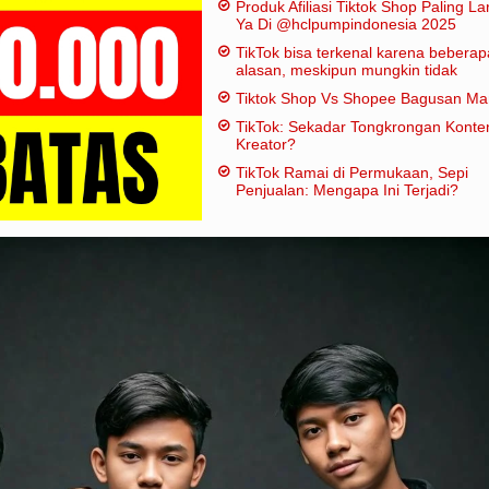
Produk Afiliasi Tiktok Shop Paling Lar
Ya Di @hclpumpindonesia 2025
TikTok bisa terkenal karena beberap
alasan, meskipun mungkin tidak
dianggap "penting" dalam artian
Tiktok Shop Vs Shopee Bagusan M
tradisional:
TikTok: Sekadar Tongkrongan Konte
Kreator?
TikTok Ramai di Permukaan, Sepi
Penjualan: Mengapa Ini Terjadi?