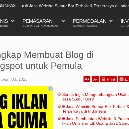
NG NEWS
🌐 Jasa Website Sumur Bor Terbaik & Terpercaya di Indo
SNIS
PEMASARAN
PERMODALAN
INV
 BARU
SETRATEGI PEMASARAN
SEPUTAR MODAL
SEPU
engkap Membuat Blog di
ogspot untuk Pemula
, April 03, 2025
A
+
A
-
Print
Em
Serius Ingin Mengembangkan Usah
Jasa Sumur Bor?
🌐 Jasa Website Sumur Bor Terbaik 
Terpercaya di Indonesia
🌐 Jasa Pembuatan Website & Pasa
Iklan Online untuk Usaha Jasa Sum
Bor