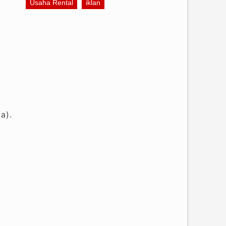
Usaha Rental
iklan
a).