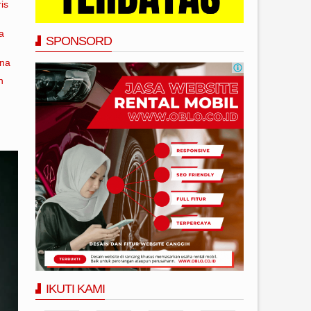
is
a
SPONSORD
ana
n
IKUTI KAMI