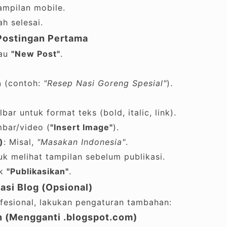
ampilan mobile.
h selesai.
Postingan Pertama
au
"New Post"
.
n
(contoh:
"Resep Nasi Goreng Spesial"
).
ar untuk format teks (bold, italic, link).
bar/video (
"Insert Image"
).
)
: Misal,
"Masakan Indonesia"
.
k melihat tampilan sebelum publikasi.
ik
"Publikasikan"
.
asi Blog (Opsional)
ofesional, lakukan pengaturan tambahan:
n (Mengganti .blogspot.com)