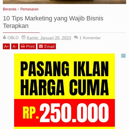
Iklan
Beranda
Pemasaran
10 Tips Marketing yang Wajib Bisnis
Sitemap
Terapkan
OBLO
Kamis, Januari 26, 2023
1
Komentar
A
+
A
-
Print
Email