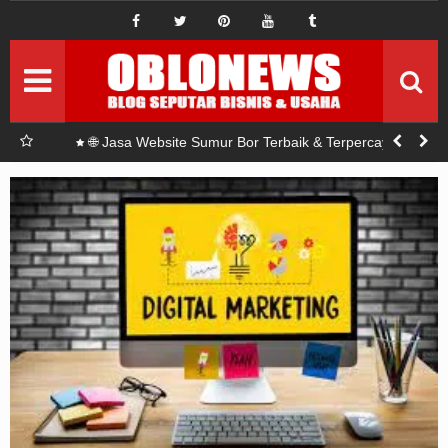
IDE BISNIS
ide bisnis baru
Pemasaran
Setrategi Pemasaran
Permodalan
Seputar modal
a di
🌐 Jasa Pembuatan Website & Pasang Iklan Online
untuk Usaha Jasa Sumur Bor
Investasi
Seputar Investasi
Sponsord
Artikel Sponsord
Abouts
Privacy Policy
Terms Of Use
Pedoman Siber