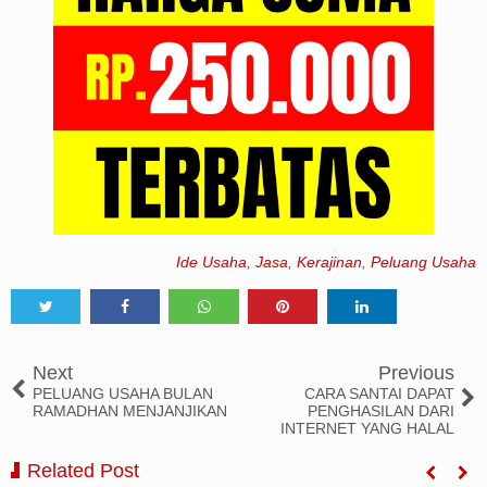
Ide Usaha
,
Jasa
,
Kerajinan
,
Peluang Usaha
Tweet
Share
Share
Share
Share
Next
Previous
PELUANG USAHA BULAN
CARA SANTAI DAPAT
RAMADHAN MENJANJIKAN
PENGHASILAN DARI
INTERNET YANG HALAL
Related Post