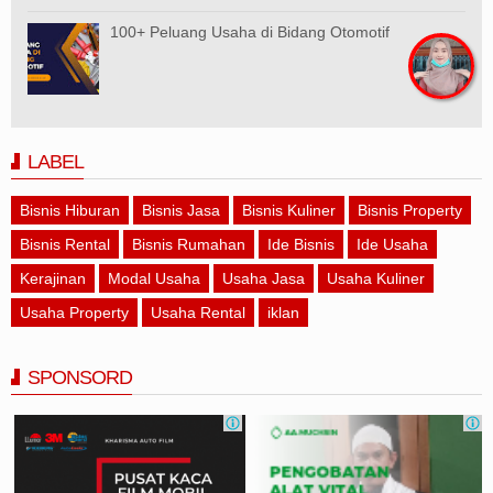
100+ Peluang Usaha di Bidang Otomotif
LABEL
Bisnis Hiburan
Bisnis Jasa
Bisnis Kuliner
Bisnis Property
Bisnis Rental
Bisnis Rumahan
Ide Bisnis
Ide Usaha
Kerajinan
Modal Usaha
Usaha Jasa
Usaha Kuliner
Usaha Property
Usaha Rental
iklan
SPONSORD