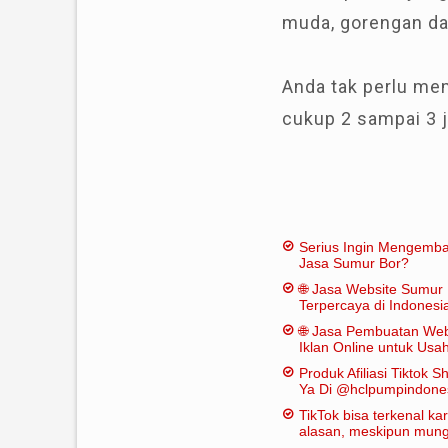
muda, gorengan da
Anda tak perlu mem
cukup 2 sampai 3 j
Serius Ingin Mengemb
Jasa Sumur Bor?
🌐 Jasa Website Sumur 
Terpercaya di Indonesi
🌐 Jasa Pembuatan Web
Iklan Online untuk Us
Bor
Produk Afiliasi Tiktok S
Ya Di @hclpumpindone
TikTok bisa terkenal k
alasan, meskipun mungk
dianggap "penting" dal