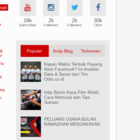
ail
16k
2k
2k
30k
a
Subscribes
Followers
Followers
Likes
&
ng
Populer
Arsip Blog
Terkomen
ur
is
Kapan Waktu Terbaik Pasang
Iklan Facebook? Ini Analisis
Data & Saran dari Tim
a
Oblo.co.id
ana
Intip Bisnis Kaca Film Mobil,
Cara Memulai dan Tips
n
Sukses
PELUANG USAHA BULAN
RAMADHAN MENJANJIKAN