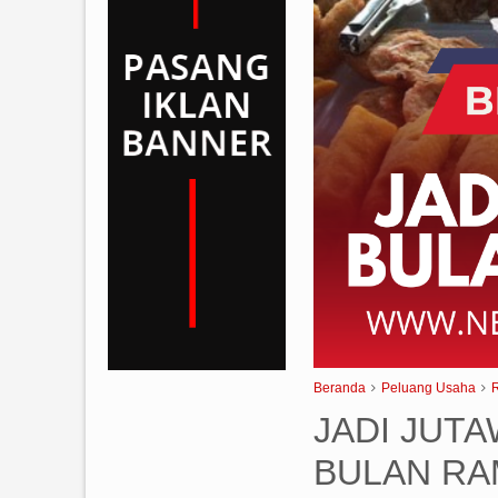
Beranda
Peluang Usaha
JADI JUTA
BULAN R