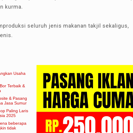
n kurma.
produksi seluruh jenis makanan takjil sekaligus,
enis.
angkan Usaha
Bor Terbaik &
a
site & Pasang
aha Jasa Sumur
hop Paling Laris
sia 2025
arena beberapa
in tidak
am artian