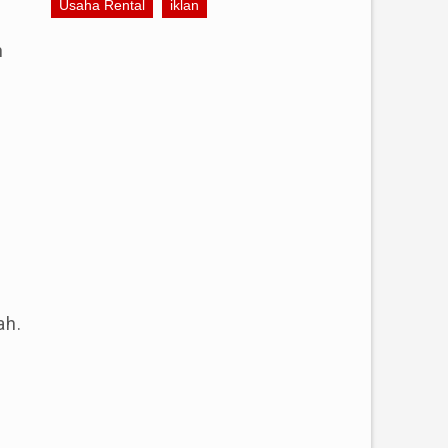
Usaha Rental
iklan
h
ah.