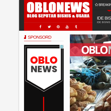
BREAKI
 Usaha Jasa Sumur Bor?
IDE BI
IDE BISNIS
SPONSORD