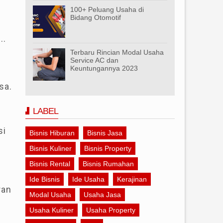
100+ Peluang Usaha di
Bidang Otomotif
..
Terbaru Rincian Modal Usaha
Service AC dan
Keuntungannya 2023
sa.
LABEL
si
Bisnis Hiburan
Bisnis Jasa
Bisnis Kuliner
Bisnis Property
Bisnis Rental
Bisnis Rumahan
Ide Bisnis
Ide Usaha
Kerajinan
ran
Modal Usaha
Usaha Jasa
Usaha Kuliner
Usaha Property