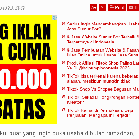
uari 28, 2023
A
+
A
-
Print
Em
Serius Ingin Mengembangkan Usah
Jasa Sumur Bor?
🌐 Jasa Website Sumur Bor Terbaik 
Terpercaya di Indonesia
🌐 Jasa Pembuatan Website & Pasa
Iklan Online untuk Usaha Jasa Sum
Bor
Produk Afiliasi Tiktok Shop Paling Lar
Ya Di @hclpumpindonesia 2025
TikTok bisa terkenal karena beberap
alasan, meskipun mungkin tidak
dianggap "penting" dalam artian
Tiktok Shop Vs Shopee Bagusan M
tradisional:
TikTok: Sekadar Tongkrongan Konte
Kreator?
TikTok Ramai di Permukaan, Sepi
Penjualan: Mengapa Ini Terjadi?
ku, buat yang ingin buka usaha dibulan ramadhan,