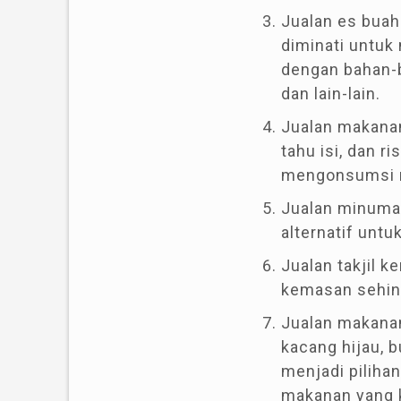
Jualan es bua
diminati untuk
dengan bahan-b
dan lain-lain.
Jualan makanan
tahu isi, dan r
mengonsumsi m
Jualan minuman
alternatif unt
Jualan takjil 
kemasan sehin
Jualan makanan
kacang hijau, 
menjadi piliha
makanan yang 