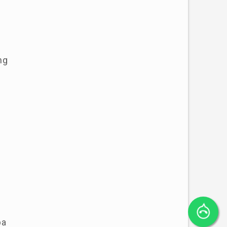
ng
pa