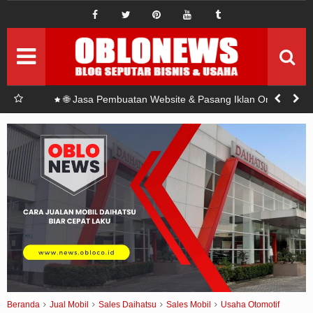
IDE BISNIS
ide bisnis baru
Pemasaran
Setrategi Pemasaran
Permodalan
Seputar modal
a di
🌐 Jasa Pembuatan Website & Pasang Iklan Online
untuk Usaha Jasa Sumur Bor
Investasi
Seputar Investasi
Sponsord
Artikel Sponsord
Abouts
Privacy Policy
Terms Of Use
Pedoman Siber
Beranda
Jual Mobil
Sales Daihatsu
Sales Mobil
Usaha Otomotif