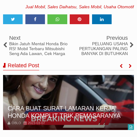
Jual Mobil
,
Sales Daihatsu
,
Sales Mobil
,
Usaha Otomotif
Tweet
Share
Share
Share
Share
Next
Previous
Bikin Jatuh Mental Honda Brio
PELUANG USAHA
RS! Mobil Terbaru Mitsubishi
PERTUKANGAN PALING
Seng Ada Lawan, Cek Harga
BANYAK DI BUTUHKAN
Related Post
Bikin Jatuh Mental Honda Brio RS! Mobil
Terbaru Mitsubishi Seng Ada Lawan, Cek
Harga
OBLO
2023-02-27