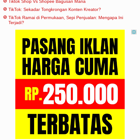
Tiktok Shop Vs Shopee Bagusan Mana
TikTok: Sekadar Tongkrongan Konten Kreator?
TikTok Ramai di Permukaan, Sepi Penjualan: Mengapa Ini
Terjadi?