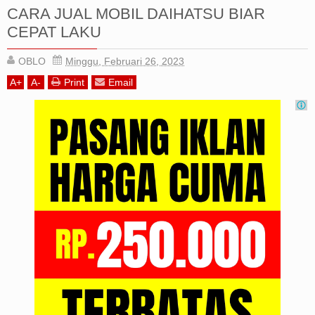
CARA JUAL MOBIL DAIHATSU BIAR
Iklan
CEPAT LAKU
Sitemap
OBLO
Minggu, Februari 26, 2023
A
+
A
-
Print
Email