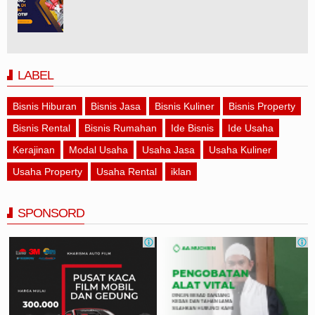
LABEL
Bisnis Hiburan
Bisnis Jasa
Bisnis Kuliner
Bisnis Property
Bisnis Rental
Bisnis Rumahan
Ide Bisnis
Ide Usaha
Kerajinan
Modal Usaha
Usaha Jasa
Usaha Kuliner
Usaha Property
Usaha Rental
iklan
SPONSORD