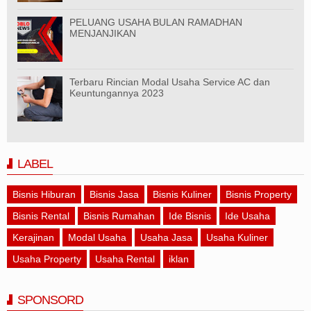
PELUANG USAHA BULAN RAMADHAN
MENJANJIKAN
Terbaru Rincian Modal Usaha Service AC dan
Keuntungannya 2023
LABEL
Bisnis Hiburan
Bisnis Jasa
Bisnis Kuliner
Bisnis Property
Bisnis Rental
Bisnis Rumahan
Ide Bisnis
Ide Usaha
Kerajinan
Modal Usaha
Usaha Jasa
Usaha Kuliner
Usaha Property
Usaha Rental
iklan
SPONSORD