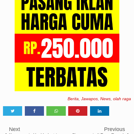
Berita
,
Jawapos
,
News
,
olah raga
Tweet
Share
Share
Share
Share
Next
Previous