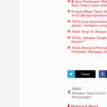
🌐 Jasa Pembuatan Web
Iklan Online untuk Us
Bor
Produk Afiliasi Tiktok S
Ya Di @hclpumpindone
TikTok bisa terkenal k
alasan, meskipun mungk
dianggap "penting" dal
Tiktok Shop Vs Shope
tradisional:
TikTok: Sekadar Tongk
Kreator?
TikTok Ramai di Permu
Penjualan: Mengapa Ini
Tweet
Next
Menaker Sebut Covid-1
Menganggur
Related Post