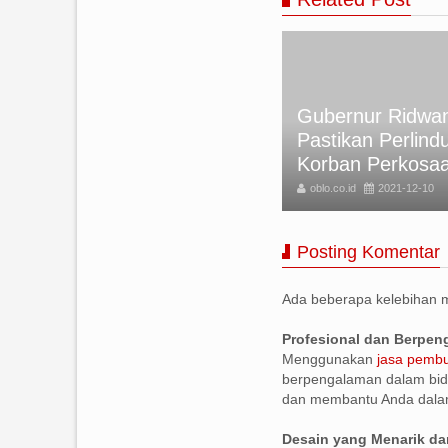
kan Foto Rumini Korban
Gubernur Ridwan
meru, tapi Akibat Letusan
Pastikan Perlind
nung di Italia
Korban Perkosa
lo.co.id
2021-12-10
oblo.co.id
2021-12-10
Posting Komentar
Ada beberapa kelebihan
Profesional dan Berpe
Menggunakan
jasa pembu
berpengalaman dalam bid
dan membantu Anda dala
Desain yang Menarik da