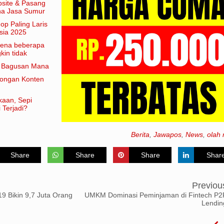
site & Pasang
aha Jasa Sumur
hop Paling Laris
sia 2025
arena beberapa
in tidak
am artian
e Bagusan Mana
rongan Konten
kaan, Sepi
 Terjadi?
Berita
,
Jawapos
,
News
,
olah 
Share
Share
Share
Shar
Previou
9 Bikin 9,7 Juta Orang
UMKM Dominasi Peminjaman di Fintech P2
Lendin