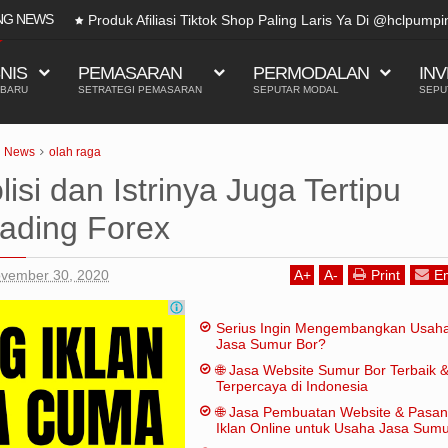
NG NEWS
iasi Tiktok Shop Paling Laris Ya Di @hclpumpindonesia 2025
SNIS
PEMASARAN
PERMODALAN
INV
 BARU
SETRATEGI PEMASARAN
SEPUTAR MODAL
SEPU
News
olah raga
isi dan Istrinya Juga Tertipu
rading Forex
ovember 30, 2020
A
+
A
-
Print
Em
Serius Ingin Mengembangkan Usah
Jasa Sumur Bor?
🌐 Jasa Website Sumur Bor Terbaik 
Terpercaya di Indonesia
🌐 Jasa Pembuatan Website & Pasa
Iklan Online untuk Usaha Jasa Sum
Bor