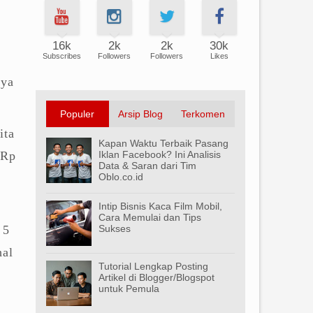
16k
2k
2k
30k
Subscribes
Followers
Followers
Likes
nya
Populer
Arsip Blog
Terkomen
ita
Kapan Waktu Terbaik Pasang
 Rp
Iklan Facebook? Ini Analisis
Data & Saran dari Tim
Oblo.co.id
Intip Bisnis Kaca Film Mobil,
Cara Memulai dan Tips
 5
Sukses
hal
Tutorial Lengkap Posting
Artikel di Blogger/Blogspot
untuk Pemula