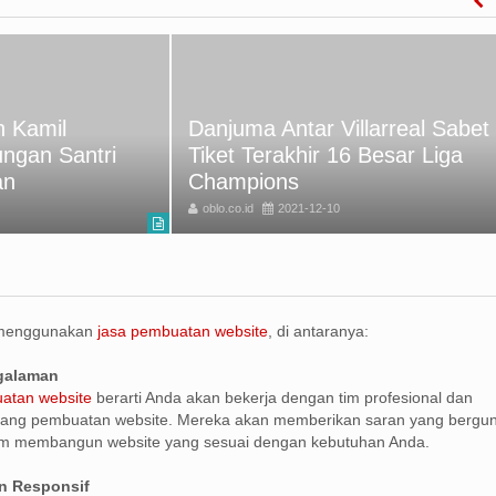
 Kamil
Danjuma Antar Villarreal Sabet
ungan Santri
Tiket Terakhir 16 Besar Liga
an
Champions
oblo.co.id
2021-12-10
 menggunakan
jasa pembuatan website
, di antaranya:
ngalaman
atan website
berarti Anda akan bekerja dengan tim profesional dan
ang pembuatan website. Mereka akan memberikan saran yang bergu
m membangun website yang sesuai dengan kebutuhan Anda.
n Responsif