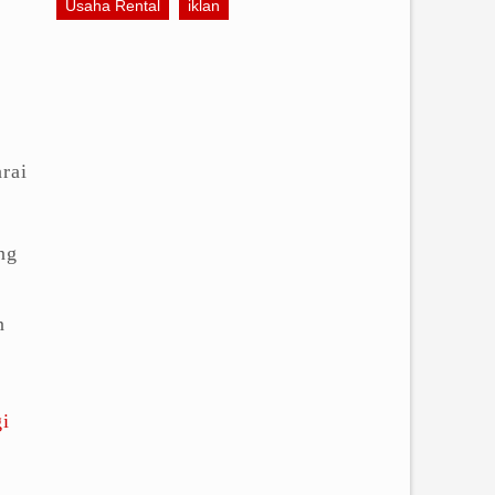
Usaha Rental
iklan
rai
ng
n
gi