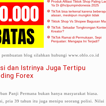
Produk Afiliasi Tiktok Shop Paling Lar
Ya Di @hclpumpindonesia 2025
TikTok bisa terkenal karena beberap
alasan, meskipun mungkin tidak
dianggap "penting" dalam artian
Tiktok Shop Vs Shopee Bagusan M
tradisional:
TikTok: Sekadar Tongkrongan Konte
Kreator?
TikTok Ramai di Permukaan, Sepi
Penjualan: Mengapa Ini Terjadi?
a pembuatan blog silahkan hubungi www.oblo.co.id
si dan Istrinya Juga Tertipu
ading Forex
ban Panji Permana bukan hanya masyarakat biasa.
i, pria 39 tahun itu juga menipu seorang polisi. Nilai