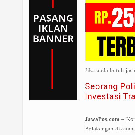
Jika anda butuh jas
Seorang Poli
Investasi Tr
JawaPos.com
– Kor
Belakangan diketahu