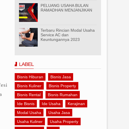
PELUANG USAHA BULAN
RAMADHAN MENJANJIKAN
i
Terbaru Rincian Modal Usaha
Service AC dan
Keuntungannya 2023
LABEL
Bisnis Hiburan
Bisnis Jasa
fesi
Bisnis Kuliner
Bisnis Property
a
Bisnis Rental
Bisnis Rumahan
Ide Bisnis
Ide Usaha
Kerajinan
Modal Usaha
Usaha Jasa
Usaha Kuliner
Usaha Property