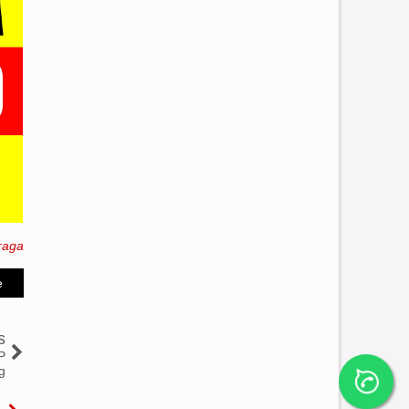
raga
e
s
P
g