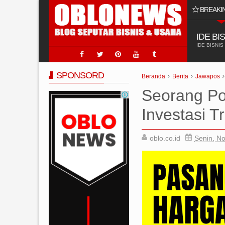
BREAKI
k Usaha Jasa Sumur Bor
Produk Afil
IDE BI
IDE BISNIS
SPONSORD
Beranda
Berita
Jawapos
Seorang Pol
Investasi T
oblo.co.id
Senin, N