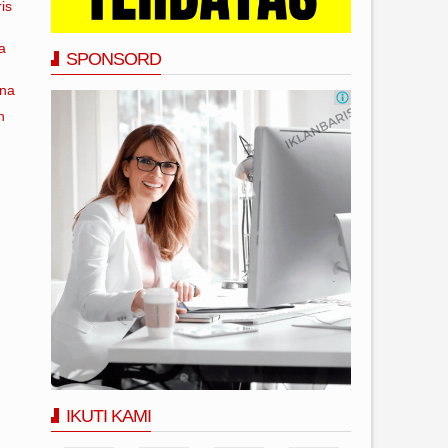
is
a
SPONSORD
ana
n
IKUTI KAMI