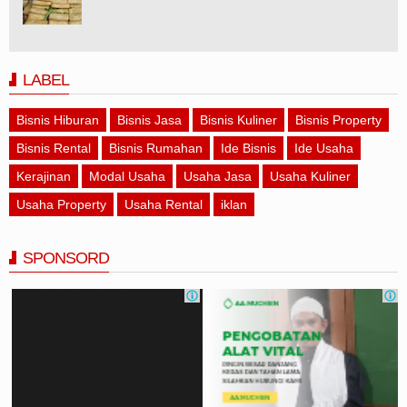
LABEL
Bisnis Hiburan
Bisnis Jasa
Bisnis Kuliner
Bisnis Property
Bisnis Rental
Bisnis Rumahan
Ide Bisnis
Ide Usaha
Kerajinan
Modal Usaha
Usaha Jasa
Usaha Kuliner
Usaha Property
Usaha Rental
iklan
SPONSORD