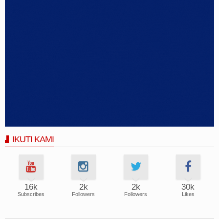
IKUTI KAMI
16k
2k
2k
30k
Subscribes
Followers
Followers
Likes