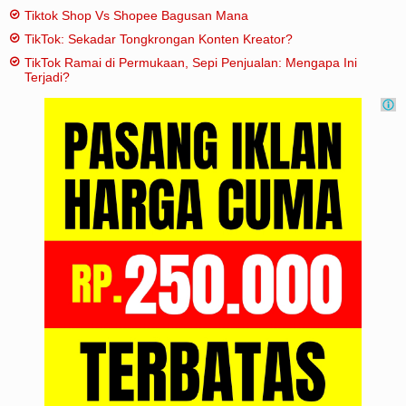
Tiktok Shop Vs Shopee Bagusan Mana
TikTok: Sekadar Tongkrongan Konten Kreator?
TikTok Ramai di Permukaan, Sepi Penjualan: Mengapa Ini
Terjadi?