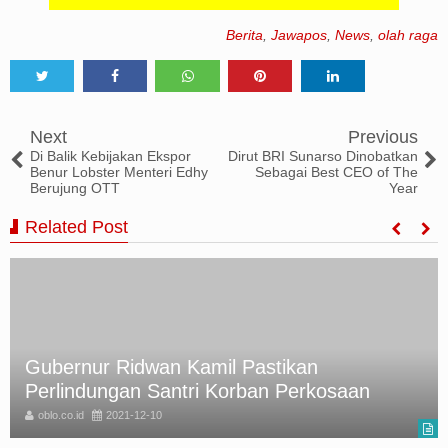
Berita
,
Jawapos
,
News
,
olah raga
Tweet
Share
Share
Share
Share
Next
Previous
Di Balik Kebijakan Ekspor
Dirut BRI Sunarso Dinobatkan
Benur Lobster Menteri Edhy
Sebagai Best CEO of The
Berujung OTT
Year
Related Post
Gubernur Ridwan Kamil Pastikan
Perlindungan Santri Korban Perkosaan
oblo.co.id
2021-12-10