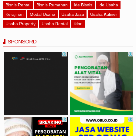
Bisnis Rental
Bisnis Rumahan
Ide Bisnis
Ide Usaha
Kerajinan
Modal Usaha
Usaha Jasa
Usaha Kuliner
Usaha Property
Usaha Rental
iklan
SPONSORD