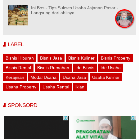
Ini Bos - Tips Sukses Usaha Jajanan Pasar -
Langsung dari ahlinya
LABEL
Bisnis Hiburan
Bisnis Jasa
Bisnis Kuliner
Bisnis Property
Bisnis Rental
Bisnis Rumahan
Ide Bisnis
Ide Usaha
Kerajinan
Modal Usaha
Usaha Jasa
Usaha Kuliner
Usaha Property
Usaha Rental
iklan
SPONSORD