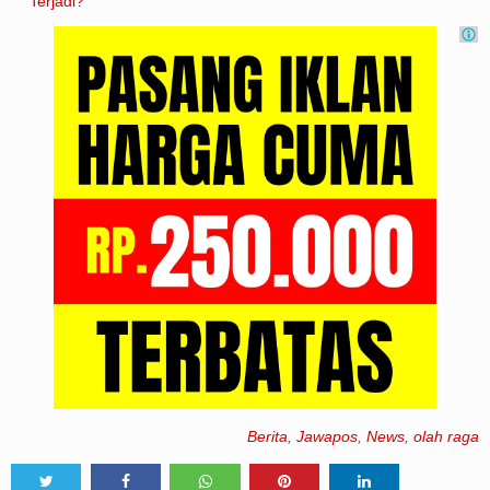
Terjadi?
Berita
,
Jawapos
,
News
,
olah raga