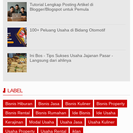
Tutorial Lengkap Posting Artikel di
Blogger/Blogspot untuk Pemula
100+ Peluang Usaha di Bidang Otomotif
Ini Bos - Tips Sukses Usaha Jajanan Pasar -
Langsung dari ahlinya
LABEL
Bisnis Hiburan
Bisnis Jasa
Bisnis Kuliner
Bisnis Property
Bisnis Rental
Bisnis Rumahan
Ide Bisnis
Ide Usaha
Kerajinan
Modal Usaha
Usaha Jasa
Usaha Kuliner
Usaha Property
Usaha Rental
iklan