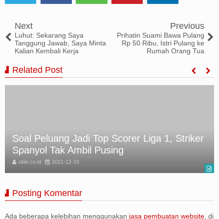
Tweet
Share
Share
Share
Share
Next
Previous
Luhut: Sekarang Saya
Prihatin Suami Bawa Pulang
Tanggung Jawab, Saya Minta
Rp 50 Ribu, Istri Pulang ke
Kalian Kembali Kerja
Rumah Orang Tua
Related Post
Soal Peluang Jadi Top Scorer Liga 1, Striker
Spanyol Tak Ambil Pusing
oblo.co.id
2021-12-10
Posting Komentar
Ada beberapa kelebihan menggunakan
jasa pembuatan website
, di