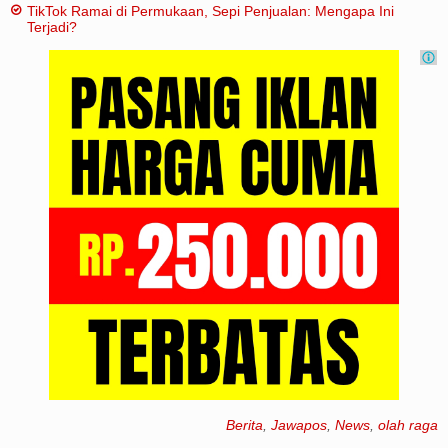
TikTok Ramai di Permukaan, Sepi Penjualan: Mengapa Ini
Terjadi?
Berita
,
Jawapos
,
News
,
olah raga