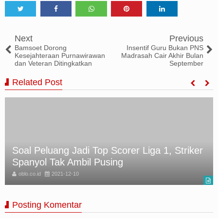
Tweet
Share
Share
Share
Share
Next
Previous
Bamsoet Dorong
Insentif Guru Bukan PNS
Kesejahteraan Purnawirawan
Madrasah Cair Akhir Bulan
dan Veteran Ditingkatkan
September
Related Post
Beroperasi Sejak 2016, Penambang Batu
Bara Ilegal Ditangkap
oblo.co.id
2021-12-10
Posting Komentar