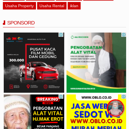
Usaha Property
Usaha Rental
iklan
SPONSORD