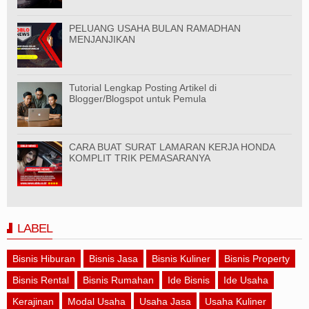
PELUANG USAHA BULAN RAMADHAN
MENJANJIKAN
Tutorial Lengkap Posting Artikel di
Blogger/Blogspot untuk Pemula
CARA BUAT SURAT LAMARAN KERJA HONDA
KOMPLIT TRIK PEMASARANYA
LABEL
Bisnis Hiburan
Bisnis Jasa
Bisnis Kuliner
Bisnis Property
Bisnis Rental
Bisnis Rumahan
Ide Bisnis
Ide Usaha
Kerajinan
Modal Usaha
Usaha Jasa
Usaha Kuliner