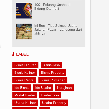
100+ Peluang Usaha di
Bidang Otomotif
Ini Bos - Tips Sukses Usaha
Jajanan Pasar - Langsung dari
ahlinya
i
LABEL
Bisnis Hiburan
Bisnis Jasa
Bisnis Kuliner
Bisnis Property
Bisnis Rental
Bisnis Rumahan
Ide Bisnis
Ide Usaha
Kerajinan
Modal Usaha
Usaha Jasa
Usaha Kuliner
Usaha Property