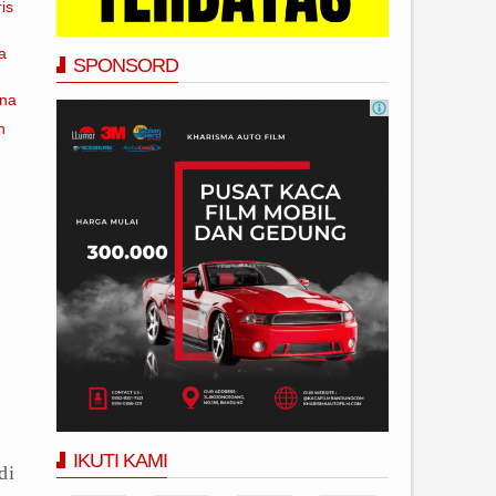
is
a
SPONSORD
ana
n
IKUTI KAMI
di