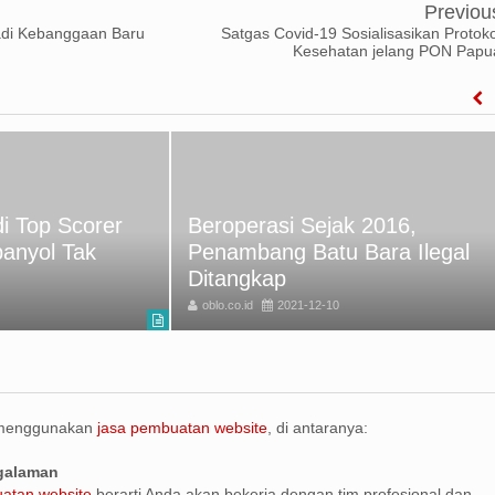
Previou
adi Kebanggaan Baru
Satgas Covid-19 Sosialisasikan Protoko
Kesehatan jelang PON Papu
i Top Scorer
Beroperasi Sejak 2016,
panyol Tak
Penambang Batu Bara Ilegal
Ditangkap
oblo.co.id
2021-12-10
 menggunakan
jasa pembuatan website
, di antaranya:
ngalaman
atan website
berarti Anda akan bekerja dengan tim profesional dan