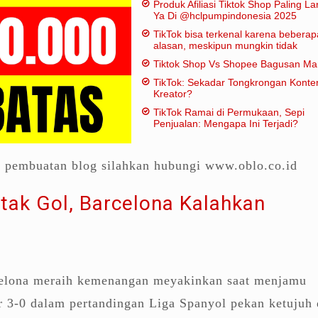
Produk Afiliasi Tiktok Shop Paling Lar
Ya Di @hclpumpindonesia 2025
TikTok bisa terkenal karena beberap
alasan, meskipun mungkin tidak
dianggap "penting" dalam artian
Tiktok Shop Vs Shopee Bagusan M
tradisional:
TikTok: Sekadar Tongkrongan Konte
Kreator?
TikTok Ramai di Permukaan, Sepi
Penjualan: Mengapa Ini Terjadi?
a pembuatan blog silahkan hubungi www.oblo.co.id
etak Gol, Barcelona Kalahkan
elona meraih kemenangan meyakinkan saat menjamu
 3-0 dalam pertandingan Liga Spanyol pekan ketujuh 