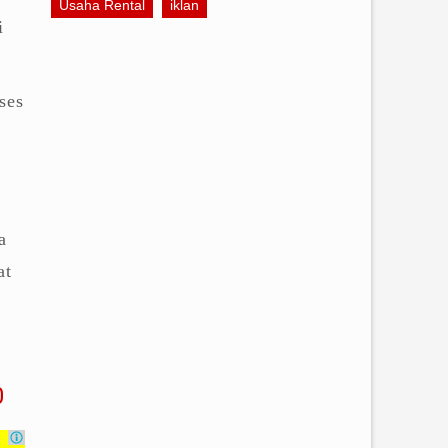
Usaha Rental
iklan
i
ses
a
at
0