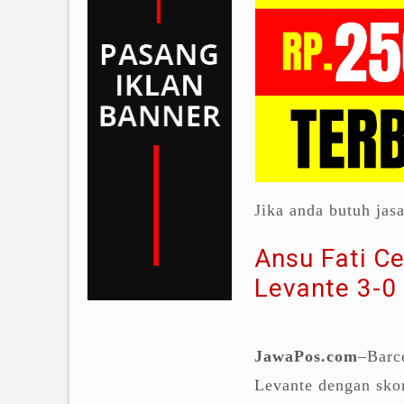
Jika anda butuh jas
Ansu Fati C
Levante 3-0
JawaPos.com
–Barc
Levante dengan skor