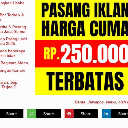
angkan Usaha
Bor Terbaik &
a
site & Pasang
aha Jasa Sumur
hop Paling Laris
sia 2025
arena beberapa
in tidak
am artian
e Bagusan Mana
rongan Konten
kaan, Sepi
 Terjadi?
Berita
,
Jawapos
,
News
,
olah 
Share
Share
Share
Shar