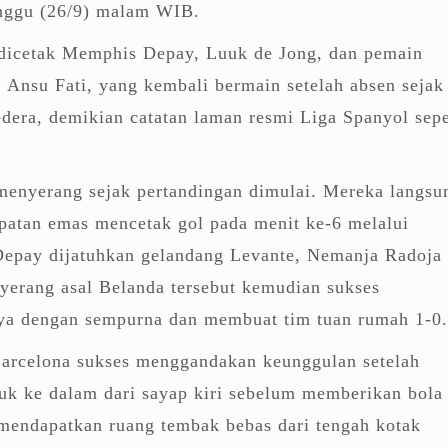
ggu (26/9) malam WIB.
 dicetak Memphis Depay, Luuk de Jong, dan pemain
 Ansu Fati, yang kembali bermain setelah absen sejak
era, demikian catatan laman resmi Liga Spanyol sepe
.
menyerang sejak pertandingan dimulai. Mereka langsu
atan emas mencetak gol pada menit ke-6 melalui
 Depay dijatuhkan gelandang Levante, Nemanja Radoja 
nyerang asal Belanda tersebut kemudian sukses
ya dengan sempurna dan membuat tim tuan rumah 1-0.
Barcelona sukses menggandakan keunggulan setelah
uk ke dalam dari sayap kiri sebelum memberikan bola
mendapatkan ruang tembak bebas dari tengah kotak