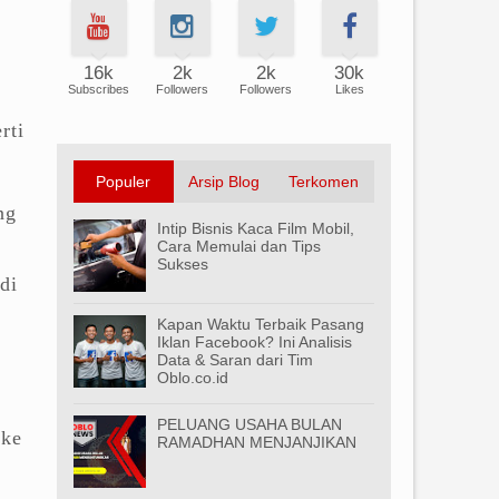
16k
2k
2k
30k
Subscribes
Followers
Followers
Likes
rti
Populer
Arsip Blog
Terkomen
ng
Intip Bisnis Kaca Film Mobil,
Cara Memulai dan Tips
Sukses
di
Kapan Waktu Terbaik Pasang
Iklan Facebook? Ini Analisis
Data & Saran dari Tim
Oblo.co.id
PELUANG USAHA BULAN
 ke
RAMADHAN MENJANJIKAN