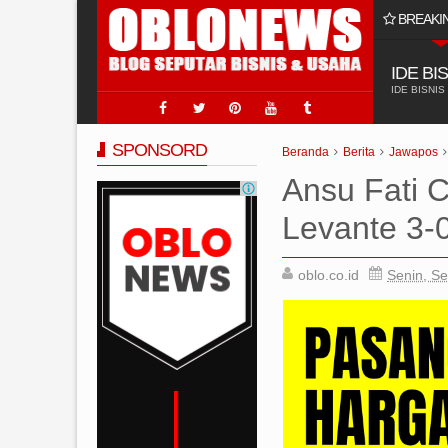
BREAKI
 Usaha Jasa Sumur Bor?
IDE BI
IDE BISNIS
SPONSORD
Beranda
Berita
Jawapos
Ansu Fati 
Levante 3-
oblo.co.id
Senin, S