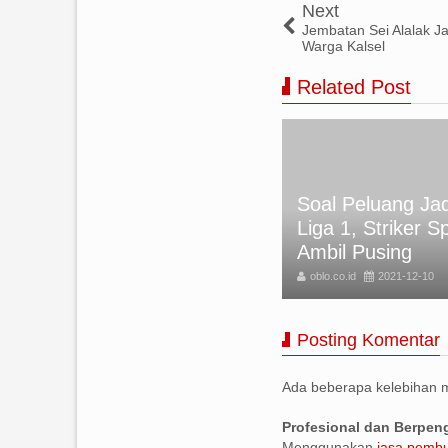
Next
Jembatan Sei Alalak J
Warga Kalsel
Related Post
baran Idul Fitri 2025 Sepi? Ini
Soal Peluang Jad
nyebab Banyak Perantau
Liga 1, Striker S
dak Mudik!
Ambil Pusing
lo.co.id
2025-03-31
oblo.co.id
2021-12-10
Posting Komentar
Ada beberapa kelebihan
Profesional dan Berpe
Menggunakan
jasa pembu