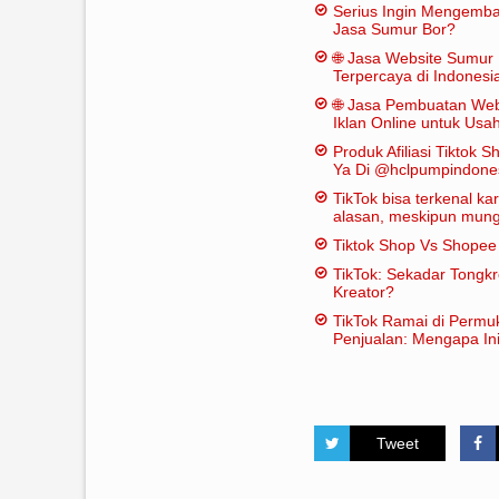
Serius Ingin Mengemb
Jasa Sumur Bor?
🌐 Jasa Website Sumur 
Terpercaya di Indonesi
🌐 Jasa Pembuatan Web
Iklan Online untuk Us
Bor
Produk Afiliasi Tiktok S
Ya Di @hclpumpindone
TikTok bisa terkenal k
alasan, meskipun mungk
dianggap "penting" dal
Tiktok Shop Vs Shope
tradisional:
TikTok: Sekadar Tongk
Kreator?
TikTok Ramai di Permu
Penjualan: Mengapa Ini
Tweet