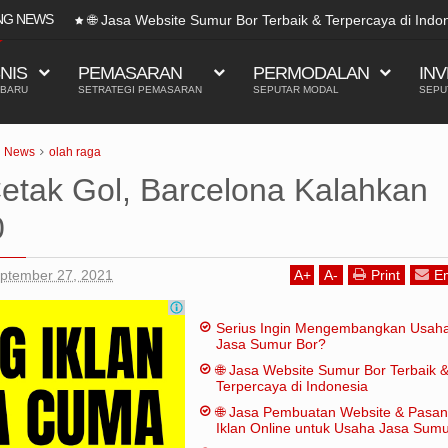
NG NEWS
🌐 Jasa Website Sumur Bor Terbaik & Terpercaya di Indo
SNIS
PEMASARAN
PERMODALAN
INV
 BARU
SETRATEGI PEMASARAN
SEPUTAR MODAL
SEPU
News
olah raga
Cetak Gol, Barcelona Kalahkan
0
eptember 27, 2021
A
+
A
-
Print
Em
Serius Ingin Mengembangkan Usah
Jasa Sumur Bor?
🌐 Jasa Website Sumur Bor Terbaik 
Terpercaya di Indonesia
🌐 Jasa Pembuatan Website & Pasa
Iklan Online untuk Usaha Jasa Sum
Bor