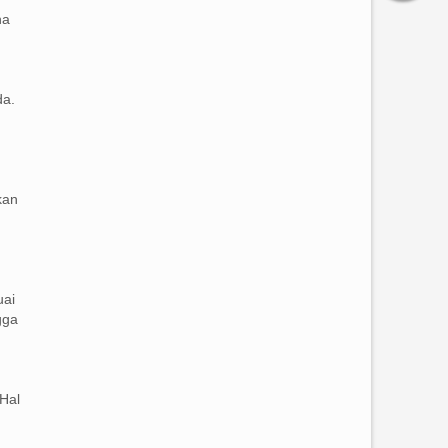
na
da.
kan
uai
gga
Hal