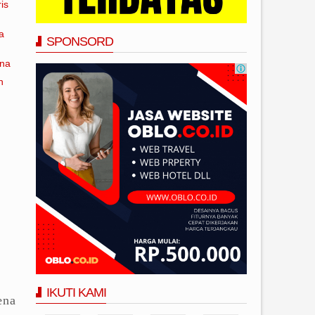
is
a
SPONSORD
ana
n
IKUTI KAMI
ena