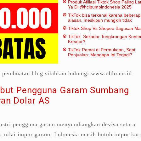
Produk Afiliasi Tiktok Shop Paling Lar
Ya Di @hclpumpindonesia 2025
TikTok bisa terkenal karena beberap
alasan, meskipun mungkin tidak
dianggap "penting" dalam artian
Tiktok Shop Vs Shopee Bagusan M
tradisional:
TikTok: Sekadar Tongkrongan Konte
Kreator?
TikTok Ramai di Permukaan, Sepi
Penjualan: Mengapa Ini Terjadi?
a pembuatan blog silahkan hubungi www.oblo.co.id
ebut Pengguna Garam Sumbang
ran Dolar AS
ustri pengguna garam menyumbangkan devisa setara
at nilai impor garam. Indonesia masih butuh impor kar