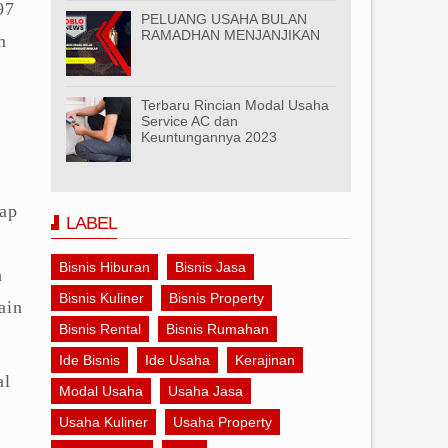
97
PELUANG USAHA BULAN
RAMADHAN MENJANJIKAN
m
Terbaru Rincian Modal Usaha
Service AC dan
Keuntungannya 2023
rap
LABEL
Bisnis Hiburan
Bisnis Jasa
a
Bisnis Kuliner
Bisnis Property
ain
Bisnis Rental
Bisnis Rumahan
Ide Bisnis
Ide Usaha
Kerajinan
al
Modal Usaha
Usaha Jasa
Usaha Kuliner
Usaha Property