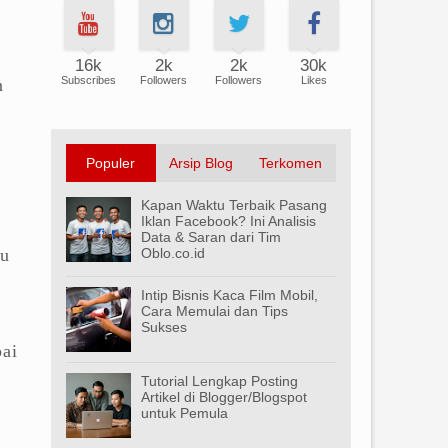
16k
2k
2k
30k
Subscribes
Followers
Followers
Likes
n
Populer
Arsip Blog
Terkomen
Kapan Waktu Terbaik Pasang
Iklan Facebook? Ini Analisis
Data & Saran dari Tim
ru
Oblo.co.id
Intip Bisnis Kaca Film Mobil,
Cara Memulai dan Tips
Sukses
pai
Tutorial Lengkap Posting
Artikel di Blogger/Blogspot
untuk Pemula