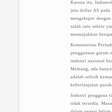
Karena itu, Indones
juta dollar AS pada
mengekspor dengan n
salah satu sektor y
menunjukkan betapa 
Kementerian Perind
penggunaan garam n
industri nasional b
Memang, ada banyak
adalah selisih kema
keberlanjutan pasok
Industri pengguna t
tidak tersedia. Mas
dalam negeri belum 