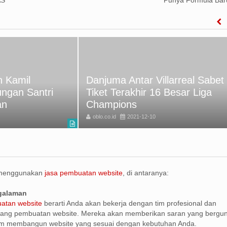
 Kamil
Danjuma Antar Villarreal Sabet
ungan Santri
Tiket Terakhir 16 Besar Liga
an
Champions
oblo.co.id
2021-12-10
 menggunakan
jasa pembuatan website
, di antaranya:
ngalaman
atan website
berarti Anda akan bekerja dengan tim profesional dan
ang pembuatan website. Mereka akan memberikan saran yang bergu
m membangun website yang sesuai dengan kebutuhan Anda.