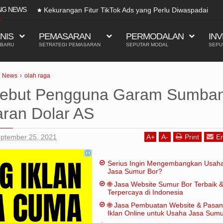
NG NEWS
Kekurangan Fitur TikTok Ads yang Perlu Diwaspadai
SNIS
PEMASARAN
PERMODALAN
INV
 BARU
SETRATEGI PEMASARAN
SEPUTAR MODAL
SEPU
News
olah raga
Sebut Pengguna Garam Sumba
aran Dolar AS
eptember 25, 2021
A
+
A
-
Print
Em
Serius Ingin Mengembangkan Usah
Jasa Sumur Bor?
🌐 Jasa Website Sumur Bor Terbaik 
Terpercaya di Indonesia
🌐 Jasa Pembuatan Website & Pasa
Iklan Online untuk Usaha Jasa Sum
Bor