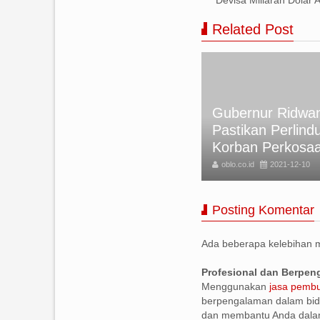
Related Post
kan Foto Rumini Korban
Gubernur Ridwan
meru, tapi Akibat Letusan
Pastikan Perlind
nung di Italia
Korban Perkosa
lo.co.id
2021-12-10
oblo.co.id
2021-12-10
Posting Komentar
Ada beberapa kelebihan
Profesional dan Berpe
Menggunakan
jasa pembu
berpengalaman dalam bid
dan membantu Anda dala