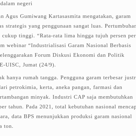
 dalam negeri
ian Agus Gumiwang Kartasasmita mengatakan, garam
s strategis yang penggunaan sangat luas. Pertumbuha
cukup tinggi. “Rata-rata lima hingga tujuh persen per
am webinar “Industrialisasi Garam Nasional Berbasis
selenggarakan Forum Diskusi Ekonomi dan Politik
E-UISC, Jumat (24/9).
ak hanya rumah tangga. Pengguna garam terbesar just
dari petrokimia, kerta, aneka pangan, farmasi dan
ertambangan minyak. Industri CAP saja membutuhkan
 per tahun. Pada 2021, total kebutuhan nasional menca
tara, data BPS menunjukkan produksi garam nasional
a ton.