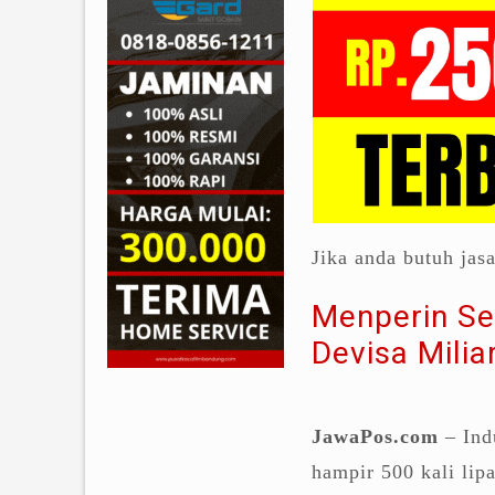
Jika anda butuh jas
Menperin S
Devisa Milia
JawaPos.com
– Ind
hampir 500 kali lip