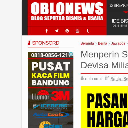
BREAKI
pi Penjualan: Mengapa Ini Terjadi?
IDE BI
IDE BISNIS
SPONSORD
Beranda
Berita
Jawapos
Menperin 
Devisa Mili
oblo.co.id
Sabtu, S