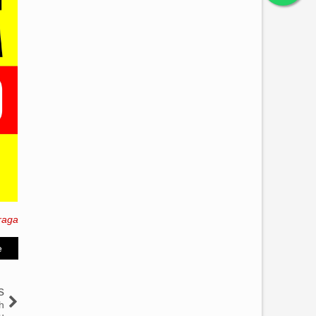
raga
e
s
h
u