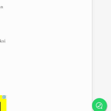
an
ksi