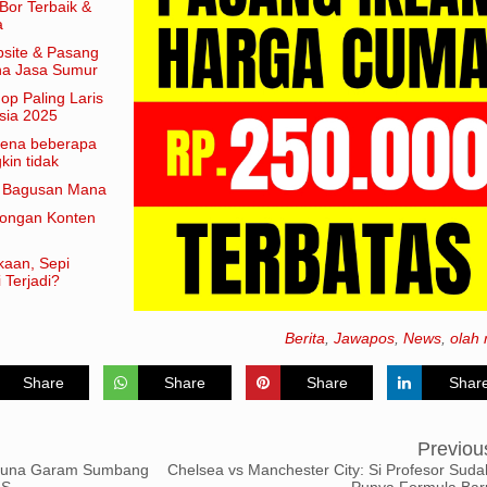
Bor Terbaik &
a
site & Pasang
aha Jasa Sumur
hop Paling Laris
sia 2025
arena beberapa
in tidak
am artian
e Bagusan Mana
rongan Konten
kaan, Sepi
 Terjadi?
Berita
,
Jawapos
,
News
,
olah 
Share
Share
Share
Shar
Previou
guna Garam Sumbang
Chelsea vs Manchester City: Si Profesor Suda
AS
Punya Formula Bar