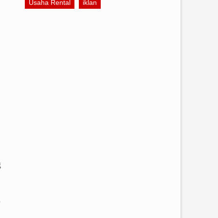
Usaha Rental
iklan
g
s