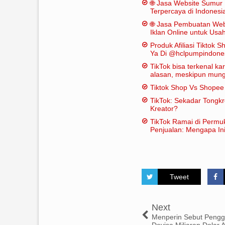
🌐 Jasa Website Sumur 
Terpercaya di Indonesi
🌐 Jasa Pembuatan Web
Iklan Online untuk Us
Bor
Produk Afiliasi Tiktok S
Ya Di @hclpumpindone
TikTok bisa terkenal k
alasan, meskipun mungk
dianggap "penting" dal
Tiktok Shop Vs Shope
tradisional:
TikTok: Sekadar Tongk
Kreator?
TikTok Ramai di Permu
Penjualan: Mengapa Ini
Tweet
Next
Menperin Sebut Peng
Devisa Miliaran Dolar 