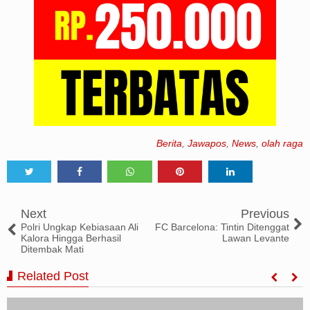
Berita
,
Jawapos
,
News
,
olah raga
Tweet
Share
Share
Share
Share
Next
Previous
Polri Ungkap Kebiasaan Ali
FC Barcelona: Tintin Ditenggat
Kalora Hingga Berhasil
Lawan Levante
Ditembak Mati
Related Post