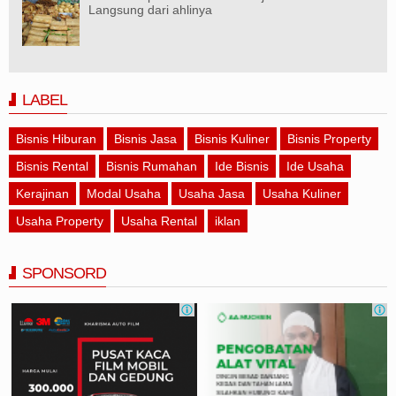
Langsung dari ahlinya
LABEL
Bisnis Hiburan
Bisnis Jasa
Bisnis Kuliner
Bisnis Property
Bisnis Rental
Bisnis Rumahan
Ide Bisnis
Ide Usaha
Kerajinan
Modal Usaha
Usaha Jasa
Usaha Kuliner
Usaha Property
Usaha Rental
iklan
SPONSORD