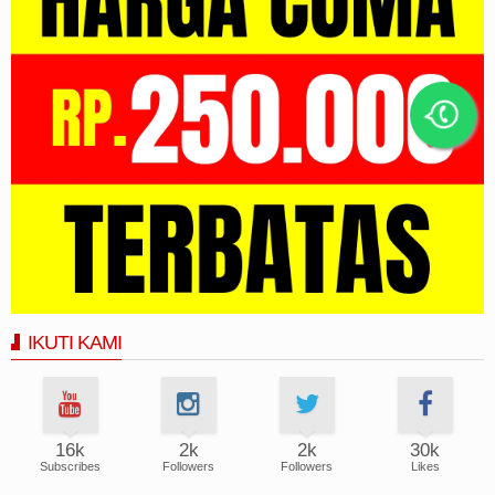
IKUTI KAMI
16k
2k
2k
30k
Subscribes
Followers
Followers
Likes