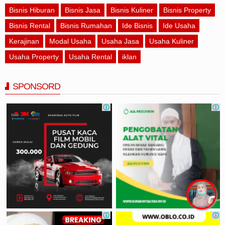
Bisnis Hiburan
Bisnis Jasa
Bisnis Kuliner
Bisnis Property
Bisnis Rental
Bisnis Rumahan
Ide Bisnis
Ide Usaha
Kerajinan
Modal Usaha
Usaha Jasa
Usaha Kuliner
Usaha Property
Usaha Rental
iklan
SPONSORD