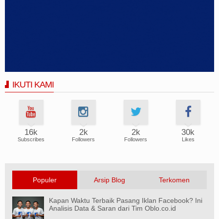
IKUTI KAMI
16k
2k
2k
30k
Subscribes
Followers
Followers
Likes
Populer
Arsip Blog
Terkomen
Kapan Waktu Terbaik Pasang Iklan Facebook? Ini
Analisis Data & Saran dari Tim Oblo.co.id