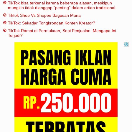
TikTok bisa terkenal karena beberapa alasan, meskipun
mungkin tidak dianggap "penting" dalam artian tradisional:
Tiktok Shop Vs Shopee Bagusan Mana
TikTok: Sekadar Tongkrongan Konten Kreator?
TikTok Ramai di Permukaan, Sepi Penjualan: Mengapa Ini
Terjadi?