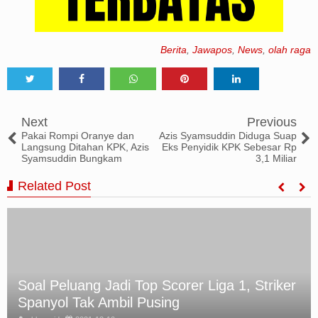
Berita
,
Jawapos
,
News
,
olah raga
Tweet
Share
Share
Share
Share
Next
Previous
Pakai Rompi Oranye dan
Azis Syamsuddin Diduga Suap
Langsung Ditahan KPK, Azis
Eks Penyidik KPK Sebesar Rp
Syamsuddin Bungkam
3,1 Miliar
Related Post
Beroperasi Sejak 2016, Penambang Batu
Bara Ilegal Ditangkap