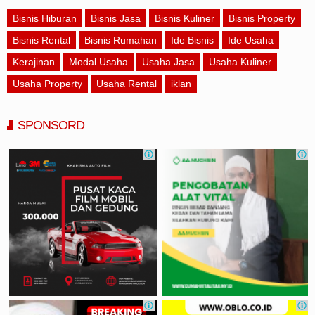
Bisnis Hiburan
Bisnis Jasa
Bisnis Kuliner
Bisnis Property
Bisnis Rental
Bisnis Rumahan
Ide Bisnis
Ide Usaha
Kerajinan
Modal Usaha
Usaha Jasa
Usaha Kuliner
Usaha Property
Usaha Rental
iklan
SPONSORD