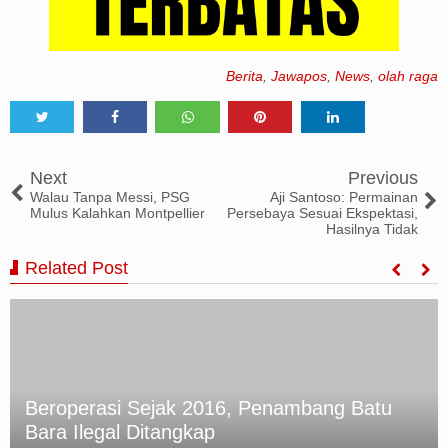
Berita
,
Jawapos
,
News
,
olah raga
Tweet
Share
Share
Share
Share
Next
Previous
Walau Tanpa Messi, PSG
Aji Santoso: Permainan
Mulus Kalahkan Montpellier
Persebaya Sesuai Ekspektasi,
Hasilnya Tidak
Related Post
Beroperasi Sejak 2016, Penambang Batu
Bara Ilegal Ditangkap