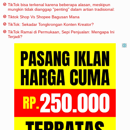
TikTok bisa terkenal karena beberapa alasan, meskipun
mungkin tidak dianggap "penting" dalam artian tradisional:
Tiktok Shop Vs Shopee Bagusan Mana
TikTok: Sekadar Tongkrongan Konten Kreator?
TikTok Ramai di Permukaan, Sepi Penjualan: Mengapa Ini
Terjadi?