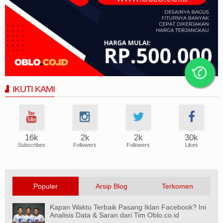
IKUTI KAMI
16k
2k
2k
30k
Subscribes
Followers
Followers
Likes
Populer
Arsip Blog
Terkomen
Kapan Waktu Terbaik Pasang Iklan Facebook? Ini
Analisis Data & Saran dari Tim Oblo.co.id