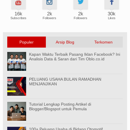
16k
2k
2k
30k
Subscribes
Followers
Followers
Likes
Populer
Arsip Blog
Terkomen
Kapan Waktu Terbaik Pasang Iklan Facebook? Ini
Analisis Data & Saran dari Tim Oblo.co.id
PELUANG USAHA BULAN RAMADHAN
MENJANJIKAN
Tutorial Lengkap Posting Artikel di
Blogger/Blogspot untuk Pemula
100+ Peluang Usaha di Bidang Otomotif