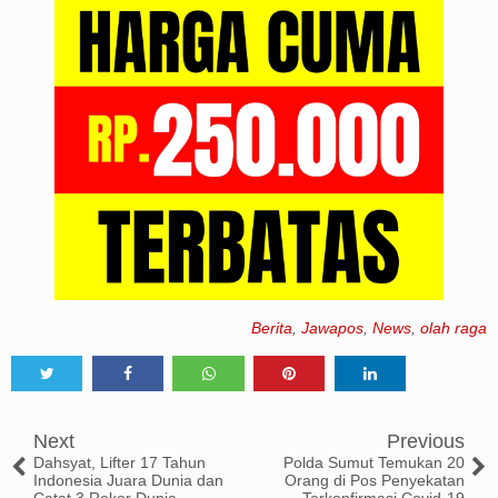
Berita
,
Jawapos
,
News
,
olah raga
Tweet
Share
Share
Share
Share
Next
Previous
Dahsyat, Lifter 17 Tahun
Polda Sumut Temukan 20
Indonesia Juara Dunia dan
Orang di Pos Penyekatan
Catat 3 Rekor Dunia
Terkonfirmasi Covid-19