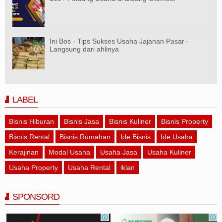
Ini Bos - Tips Sukses Usaha Jajanan Pasar -
Langsung dari ahlinya
LABEL
Bisnis Hiburan
Bisnis Jasa
Bisnis Kuliner
Bisnis Property
Bisnis Rental
Bisnis Rumahan
Ide Bisnis
Ide Usaha
Kerajinan
Modal Usaha
Usaha Jasa
Usaha Kuliner
Usaha Property
Usaha Rental
iklan
SPONSORD