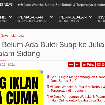
NG NEWS
🌐 Jasa Website Sumur Bor Terbaik & Terpercaya di Indo
SNIS
PEMASARAN
PERMODALAN
INV
 BARU
SETRATEGI PEMASARAN
SEPUTAR MODAL
SEPU
News
olah raga
Belum Ada Bukti Suap ke Julia
alam Sidang
i 26, 2021
A
+
A
-
Print
Em
Serius Ingin Mengembangkan Usah
Jasa Sumur Bor?
🌐 Jasa Website Sumur Bor Terbaik 
Terpercaya di Indonesia
🌐 Jasa Pembuatan Website & Pasa
Iklan Online untuk Usaha Jasa Sum
Bor