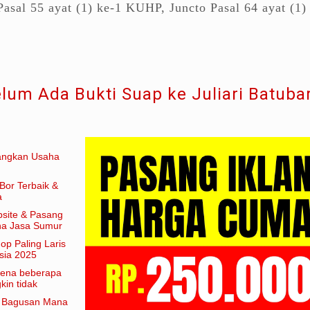
asal 55 ayat (1) ke-1 KUHP, Juncto Pasal 64 ayat (1)
lum Ada Bukti Suap ke Juliari Batuba
angkan Usaha
Bor Terbaik &
a
site & Pasang
aha Jasa Sumur
hop Paling Laris
sia 2025
arena beberapa
in tidak
am artian
e Bagusan Mana