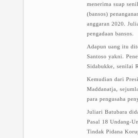
menerima suap senil
(bansos) penangana
anggaran 2020. Juli
pengadaan bansos.
Adapun uang itu di
Santoso yakni. Pene
Sidabukke, senilai R
Kemudian dari Presi
Maddanatja, sejumla
para pengusaha peny
Juliari Batubara di
Pasal 18 Undang-U
Tindak Pidana Koru