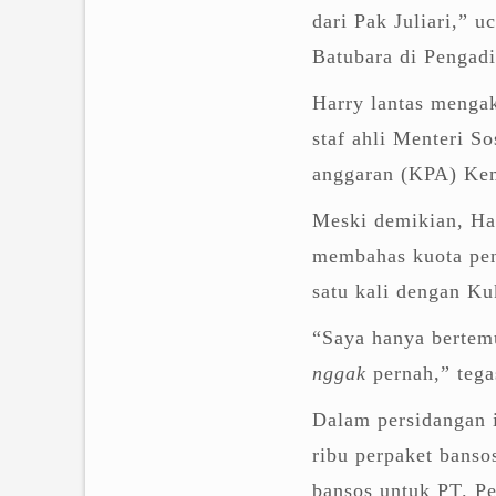
dari Pak Juliari,” u
Batubara di Pengadi
Harry lantas menga
staf ahli Menteri S
anggaran (KPA) Ke
Meski demikian, Ha
membahas kuota pen
satu kali dengan Ku
“Saya hanya bertemu
nggak
pernah,” tega
Dalam persidangan
ribu perpaket bans
bansos untuk PT. P