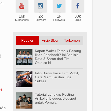
a.
16k
2k
2k
30k
Subscribes
Followers
Followers
Likes
Populer
Arsip Blog
Terkomen
Kapan Waktu Terbaik Pasang
g
Iklan Facebook? Ini Analisis
Data & Saran dari Tim
Oblo.co.id
Intip Bisnis Kaca Film Mobil,
Cara Memulai dan Tips
Sukses
ri
Tutorial Lengkap Posting
Artikel di Blogger/Blogspot
untuk Pemula
ada