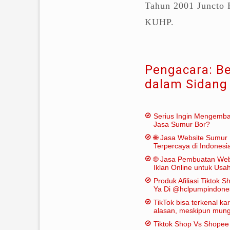
Tahun 2001 Juncto P
KUHP.
Pengacara: Be
dalam Sidang
Serius Ingin Mengemb
Jasa Sumur Bor?
🌐 Jasa Website Sumur 
Terpercaya di Indonesi
🌐 Jasa Pembuatan Web
Iklan Online untuk Us
Bor
Produk Afiliasi Tiktok S
Ya Di @hclpumpindone
TikTok bisa terkenal k
alasan, meskipun mungk
dianggap "penting" dal
Tiktok Shop Vs Shope
tradisional: