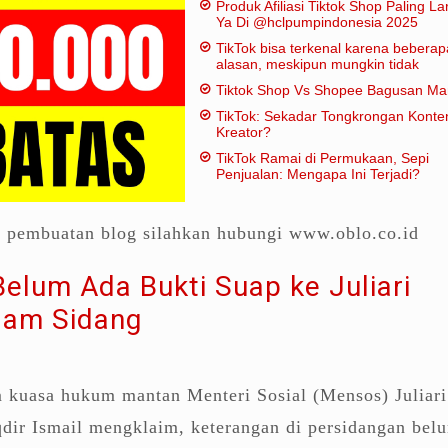
Produk Afiliasi Tiktok Shop Paling Lar
Ya Di @hclpumpindonesia 2025
TikTok bisa terkenal karena beberap
alasan, meskipun mungkin tidak
dianggap "penting" dalam artian
Tiktok Shop Vs Shopee Bagusan M
tradisional:
TikTok: Sekadar Tongkrongan Konte
Kreator?
TikTok Ramai di Permukaan, Sepi
Penjualan: Mengapa Ini Terjadi?
a pembuatan blog silahkan hubungi www.oblo.co.id
elum Ada Bukti Suap ke Juliari
lam Sidang
 kuasa hukum mantan Menteri Sosial (Mensos) Juliari
dir Ismail mengklaim, keterangan di persidangan bel