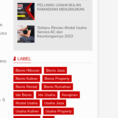
PELUANG USAHA BULAN
RAMADHAN MENJANJIKAN
an
Terbaru Rincian Modal Usaha
Service AC dan
guna
Keuntungannya 2023
LABEL
emu
Bisnis Hiburan
Bisnis Jasa
Bisnis Kuliner
Bisnis Property
Bisnis Rental
Bisnis Rumahan
Ide Bisnis
Ide Usaha
Kerajinan
 9
Modal Usaha
Usaha Jasa
Usaha Kuliner
Usaha Property