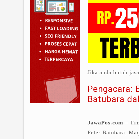
Jika anda butuh jas
Pengacara: B
Batubara da
JawaPos.com
– Tim
Peter Batubara, Maq