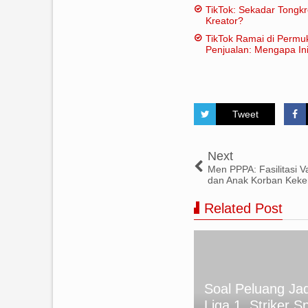
TikTok: Sekadar Tongk
Kreator?
TikTok Ramai di Permu
Penjualan: Mengapa Ini
Tweet
Next
Men PPPA: Fasilitasi 
dan Anak Korban Keke
Related Post
Soal Peluang Jad
APAN SELAMAT IDUL FITRI
Liga 1, Striker S