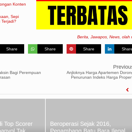
rongan Konten
kaan, Sepi
 Terjadi?
Berita
,
Jawapos
,
News
,
olah 
Share
Share
Share
Shar
Previou
Vaksin Bagi Perempuan
Anjloknya Harga Apartemen Doron
rasan
Penurunan Indeks Harga Propert
i Top Scorer
Beroperasi Sejak 2016,
panyol Tak
Penambang Batu Bara Ilegal