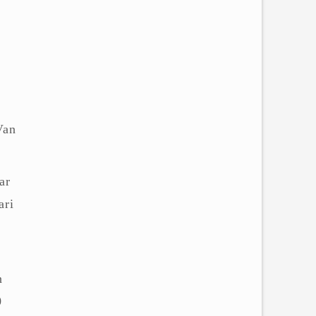
Van
ar
ari
n
0