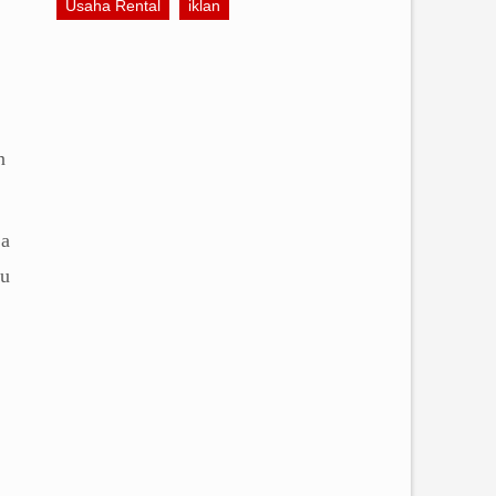
Usaha Rental
iklan
i
n
da
au