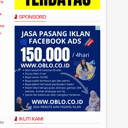
is
a
SPONSORD
ana
n
IKUTI KAMI
um