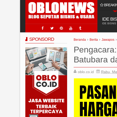
BREAKI
 Usaha Jasa Sumur Bor?
IDE BI
IDE BISNIS
SPONSORD
Beranda
Berita
Jawapos
Pengacara: 
Batubara d
oblo.co.id
Rabu, Me