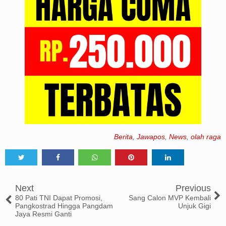
Berita
,
Jawapos
,
News
,
olah raga
Tweet
Share
Share
Share
Share
Next
Previous
80 Pati TNI Dapat Promosi,
Sang Calon MVP Kembali
Pangkostrad Hingga Pangdam
Unjuk Gigi
Jaya Resmi Ganti