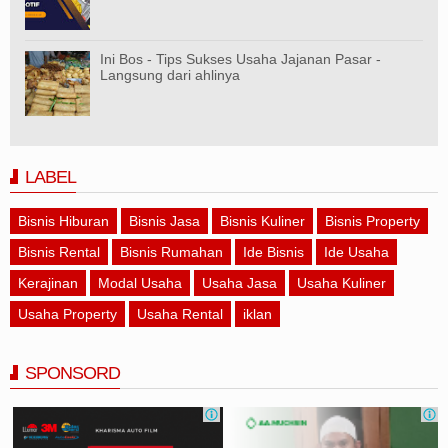
Ini Bos - Tips Sukses Usaha Jajanan Pasar -
Langsung dari ahlinya
LABEL
Bisnis Hiburan
Bisnis Jasa
Bisnis Kuliner
Bisnis Property
Bisnis Rental
Bisnis Rumahan
Ide Bisnis
Ide Usaha
Kerajinan
Modal Usaha
Usaha Jasa
Usaha Kuliner
Usaha Property
Usaha Rental
iklan
SPONSORD