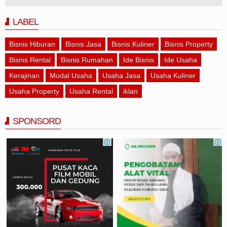
LABEL
Bisnis Hiburan
Bisnis Jasa
Bisnis Kuliner
Bisnis Property
Bisnis Rental
Bisnis Rumahan
Ide Bisnis
Ide Usaha
Kerajinan
Modal Usaha
Usaha Jasa
Usaha Kuliner
Usaha Property
Usaha Rental
iklan
SPONSORD