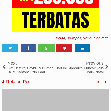
Berita
,
Jawapos
,
News
,
olah raga
Tweet
Share
Share
Share
Share
Next
Previous
Alat Deteksi Covid-19 Buatan
Hari Ini Diprediksi Puncak Arus
UGM Kantongi Izin Edar
Balik Natal
Related Post