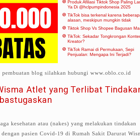
Produk Afiliasi Tiktok Shop Paling Lar
Ya Di @hclpumpindonesia 2025
TikTok bisa terkenal karena beberap
alasan, meskipun mungkin tidak
dianggap "penting" dalam artian
Tiktok Shop Vs Shopee Bagusan M
tradisional:
TikTok: Sekadar Tongkrongan Konte
Kreator?
TikTok Ramai di Permukaan, Sepi
Penjualan: Mengapa Ini Terjadi?
a pembuatan blog silahkan hubungi www.oblo.co.id
isma Atlet yang Terlibat Tindaka
bastugaskan
aga kesehatan atau (nakes) yang melakukan tindakan
is dengan pasien Covid-19 di Rumah Sakit Darurat Wis