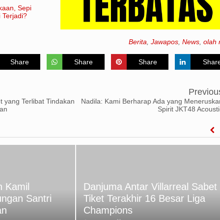
kaan, Sepi
 Terjadi?
Berita
,
Jawapos
,
News
,
olah 
Share
Share
Share
Shar
Previou
 yang Terlibat Tindakan
Nadila: Kami Berharap Ada yang Meneruska
an
Spirit JKT48 Acousti
 Kamil
Danjuma Antar Villarreal Sabet
ungan Santri
Tiket Terakhir 16 Besar Liga
an
Champions