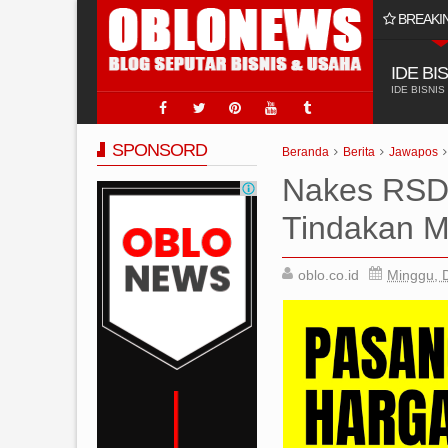
BREAKI
ling Laris Ya Di @hclpumpindonesia 2025
IDE BI
IDE BISNIS
SPONSORD
Beranda
Berita
Jawapos
Nakes RSD 
Tindakan 
oblo.co.id
Minggu, 