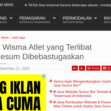
NG NEWS
TikTok bisa terkenal karena beberapa alasan, meski
tradisio
SNIS
PEMASARAN
PERMODALAN
INV
 BARU
SETRATEGI PEMASARAN
SEPUTAR MODAL
SEPU
News
olah raga
Wisma Atlet yang Terlibat
Mesum Dibebastugaskan
Desember 27, 2020
A
+
A
-
Print
Em
Serius Ingin Mengembangkan Usah
Jasa Sumur Bor?
🌐 Jasa Website Sumur Bor Terbaik 
Terpercaya di Indonesia
🌐 Jasa Pembuatan Website & Pasa
Iklan Online untuk Usaha Jasa Sum
Bor