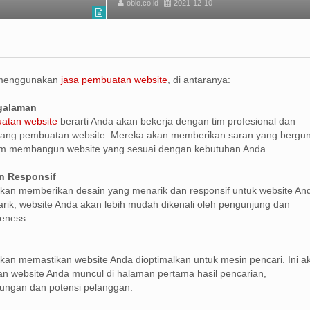
oblo.co.id
2021-12-10
 menggunakan
jasa pembuatan website
, di antaranya:
ngalaman
atan website
berarti Anda akan bekerja dengan tim profesional dan
ang pembuatan website. Mereka akan memberikan saran yang bergu
m membangun website yang sesuai dengan kebutuhan Anda.
n Responsif
kan memberikan desain yang menarik dan responsif untuk website An
ik, website Anda akan lebih mudah dikenali oleh pengunjung dan
eness.
kan memastikan website Anda dioptimalkan untuk mesin pencari. Ini a
 website Anda muncul di halaman pertama hasil pencarian,
ungan dan potensi pelanggan.