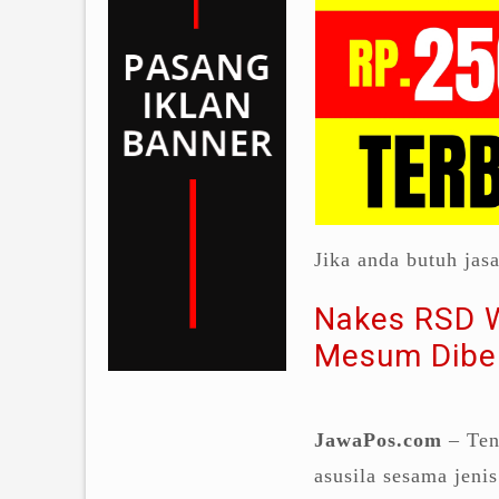
Jika anda butuh jas
Nakes RSD W
Mesum Dibe
JawaPos.com
– Ten
asusila sesama jen