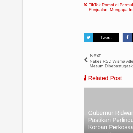
TikTok Ramai di Permu
Penjualan: Mengapa Ini
Tweet
Next
Nakes RSD Wisma Atlet
Mesum Dibebastugask
Related Post
kan Foto Rumini Korban
Gubernur Ridwan
meru, tapi Akibat Letusan
Pastikan Perlind
nung di Italia
Korban Perkosa