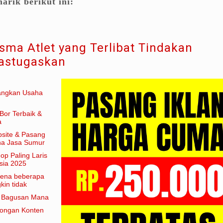
arik berikut ini:
ma Atlet yang Terlibat Tindakan
astugaskan
angkan Usaha
Bor Terbaik &
a
site & Pasang
aha Jasa Sumur
hop Paling Laris
sia 2025
arena beberapa
in tidak
am artian
e Bagusan Mana
rongan Konten