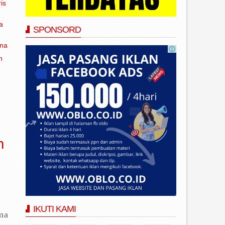
is
a
SPONSORD
ana
n
n
IKUTI KAMI
ma