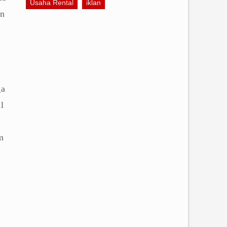
Usaha Rental
iklan
an
ga
l
m