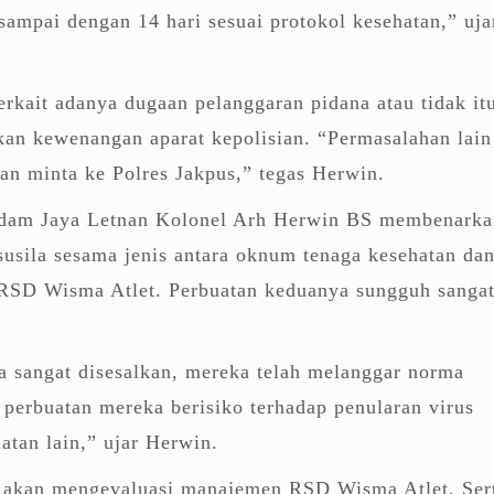
sampai dengan 14 hari sesuai protokol kesehatan,” uja
rkait adanya dugaan pelanggaran pidana atau tidak it
an kewenangan aparat kepolisian. “Permasalahan lain
dan minta ke Polres Jakpus,” tegas Herwin.
dam Jaya Letnan Kolonel Arh Herwin BS membenarka
asusila sesama jenis antara oknum tenaga kesehatan da
 RSD Wisma Atlet. Perbuatan keduanya sungguh sanga
a sangat disesalkan, mereka telah melanggar norma
 perbuatan mereka berisiko terhadap penularan virus
atan lain,” ujar Herwin.
akan mengevaluasi manajemen RSD Wisma Atlet. Ser