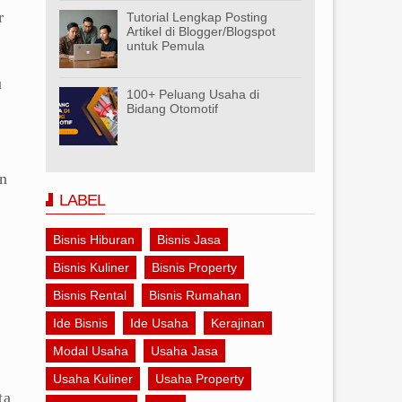
r
Tutorial Lengkap Posting
Artikel di Blogger/Blogspot
untuk Pemula
u
100+ Peluang Usaha di
Bidang Otomotif
n
LABEL
n
t
Bisnis Hiburan
Bisnis Jasa
Bisnis Kuliner
Bisnis Property
Bisnis Rental
Bisnis Rumahan
Ide Bisnis
Ide Usaha
Kerajinan
Modal Usaha
Usaha Jasa
Usaha Kuliner
Usaha Property
ta