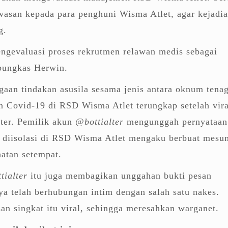
asan kepada para penghuni Wisma Atlet, agar kejadi
g.
ngevaluasi proses rekrutmen relawan medis sebagai
 pungkas Herwin.
gaan tindakan asusila sesama jenis antara oknum tena
n Covid-19 di RSD Wisma Atlet terungkap setelah vira
tter. Pemilik akun
@bottialter
mengunggah pernyataan
g diisolasi di RSD Wisma Atlet mengaku berbuat mesu
atan setempat.
tialter
itu juga membagikan unggahan bukti pesan
nya telah berhubungan intim dengan salah satu nakes.
an singkat itu viral, sehingga meresahkan warganet.