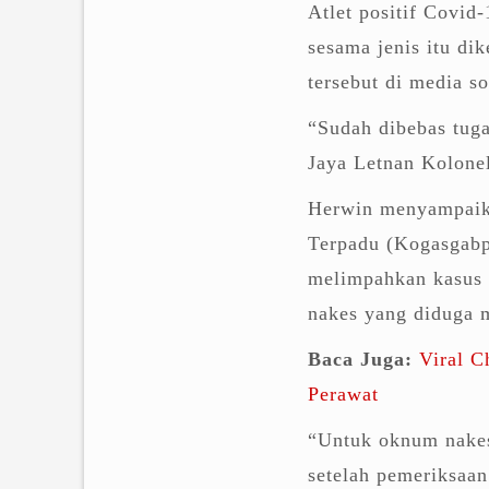
Atlet positif Covid
sesama jenis itu dik
tersebut di media so
“Sudah dibebas tug
Jaya Letnan Kolon
Herwin menyampaik
Terpadu (Kogasgabp
melimpahkan kasus t
nakes yang diduga m
Baca Juga:
Viral C
Perawat
“Untuk oknum nakes 
setelah pemeriksaa