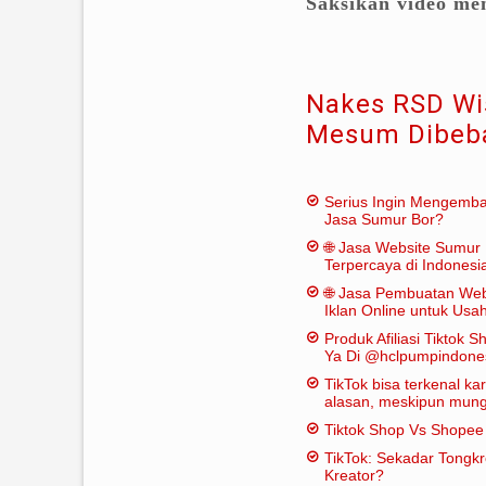
Saksikan video men
Nakes RSD Wis
Mesum Dibeb
Serius Ingin Mengemb
Jasa Sumur Bor?
🌐 Jasa Website Sumur 
Terpercaya di Indonesi
🌐 Jasa Pembuatan Web
Iklan Online untuk Us
Bor
Produk Afiliasi Tiktok S
Ya Di @hclpumpindone
TikTok bisa terkenal k
alasan, meskipun mungk
dianggap "penting" dal
Tiktok Shop Vs Shope
tradisional:
TikTok: Sekadar Tongk
Kreator?