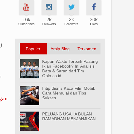
16k
2k
2k
30k
Subscribes
Followers
Followers
Likes
).
Populer
Arsip Blog
Terkomen
Kapan Waktu Terbaik Pasang
Iklan Facebook? Ini Analisis
Data & Saran dari Tim
m
Oblo.co.id
Intip Bisnis Kaca Film Mobil,
Cara Memulai dan Tips
gan
Sukses
PELUANG USAHA BULAN
RAMADHAN MENJANJIKAN