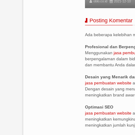
lo.co.id
2021-12-10
oblo.co.id
2021-12-10
Posting Komentar
Ada beberapa kelebihan
Profesional dan Berpe
Menggunakan
jasa pembu
berpengalaman dalam bid
dan membantu Anda dala
Desain yang Menarik da
jasa pembuatan website
a
Dengan desain yang menar
meningkatkan brand awar
Optimasi SEO
jasa pembuatan website
a
meningkatkan kemungkinan
meningkatkan jumlah kunj