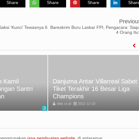
Share
Share
Share
Shar
Previou
aksi ‘Kunci’ Tewasnya 6
Bareskrim Buru Laskar FPI, Pengacara: Siap
4 Orang Itu
 Kamil
Danjuma Antar Villarreal Sabet
ungan Santri
Tiket Terakhir 16 Besar Liga
an
Champions
oblo.co.id
2021-12-10
 menggunakan
jasa pembuatan website
, di antaranya: