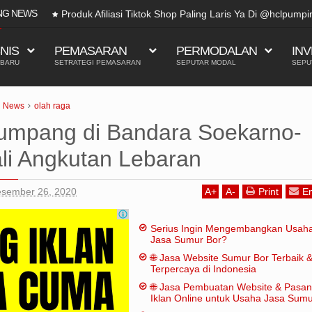
NG NEWS
TikTok bisa terkenal karena beberapa ala
SNIS
PEMASARAN
PERMODALAN
INV
 BARU
SETRATEGI PEMASARAN
SEPUTAR MODAL
SEPU
News
olah raga
umpang di Bandara Soekarno-
ali Angkutan Lebaran
esember 26, 2020
A
+
A
-
Print
Em
Serius Ingin Mengembangkan Usah
Jasa Sumur Bor?
🌐 Jasa Website Sumur Bor Terbaik 
Terpercaya di Indonesia
🌐 Jasa Pembuatan Website & Pasa
Iklan Online untuk Usaha Jasa Sum
Bor