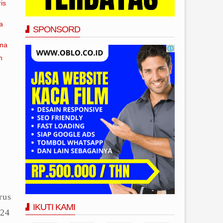
is
a
SPONSORD
ana
n
rus
IKUTI KAMI
 24