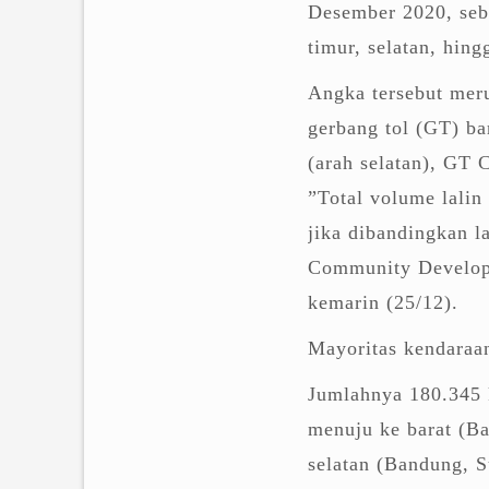
Desember 2020, seb
timur, selatan, hing
Angka tersebut meru
gerbang tol (GT) ba
(arah selatan), GT
”Total volume lalin
jika dibandingkan l
Community Develo
kemarin (25/12).
Mayoritas kendaraa
Jumlahnya 180.345 k
menuju ke barat (B
selatan (Bandung, 