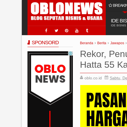
BREAKI
tok Shop Paling Laris Ya Di @hclpumpindonesia 2025
IDE BI
IDE BISNIS
SPONSORD
Beranda
Berita
Jawapos
Rekor, Pen
Hatta 55 K
oblo.co.id
Sabtu, D