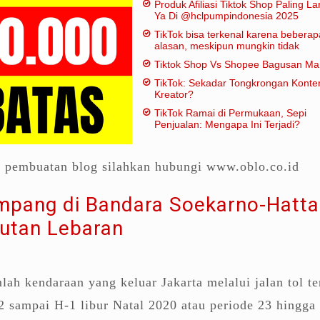
Produk Afiliasi Tiktok Shop Paling Lar
Ya Di @hclpumpindonesia 2025
TikTok bisa terkenal karena beberap
alasan, meskipun mungkin tidak
dianggap "penting" dalam artian
Tiktok Shop Vs Shopee Bagusan M
tradisional:
TikTok: Sekadar Tongkrongan Konte
Kreator?
TikTok Ramai di Permukaan, Sepi
Penjualan: Mengapa Ini Terjadi?
a pembuatan blog silahkan hubungi www.oblo.co.id
mpang di Bandara Soekarno-Hatta
kutan Lebaran
ah kendaraan yang keluar Jakarta melalui jalan tol te
 sampai H-1 libur Natal 2020 atau periode 23 hingga