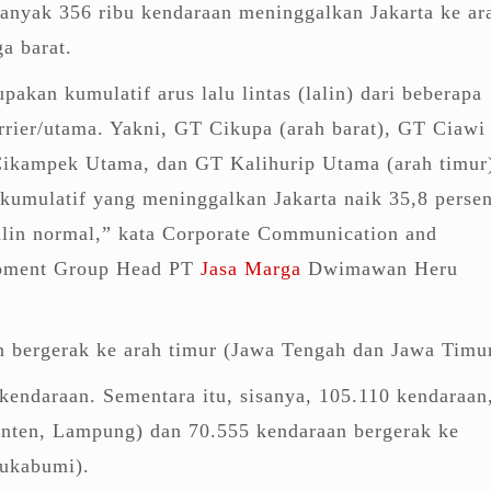
anyak 356 ribu kendaraan meninggalkan Jakarta ke ar
ga barat.
pakan kumulatif arus lalu lintas (lalin) dari beberapa
rrier/utama. Yakni, GT Cikupa (arah barat), GT Ciawi
 Cikampek Utama, dan GT Kalihurip Utama (arah timur
 kumulatif yang meninggalkan Jakarta naik 35,8 perse
alin normal,” kata Corporate Communication and
pment Group Head PT
Jasa Marga
Dwimawan Heru
n bergerak ke arah timur (Jawa Tengah dan Jawa Timur
endaraan. Sementara itu, sisanya, 105.110 kendaraan
anten, Lampung) dan 70.555 kendaraan bergerak ke
Sukabumi).