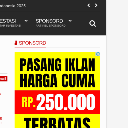
san, meskipun mungkin tidak dianggap "penting" dalam artian
tradisional:
ESTASI
SPONSORD
TAR INVESTASI
ARTIKEL SPONSORD
SPONSORD
ail
a
&
ng
ur