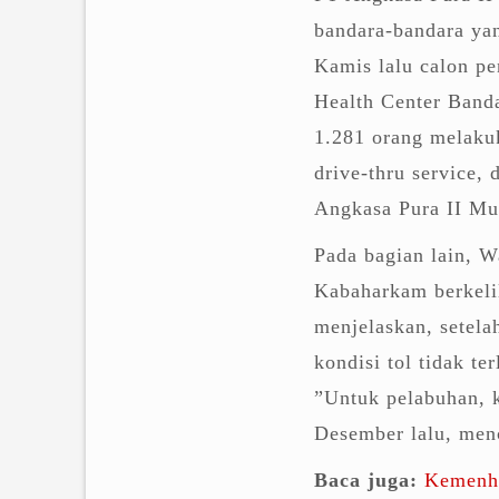
bandara-bandara yan
Kamis lalu calon p
Health Center Band
1.281 orang melakuk
drive-thru service,
Angkasa Pura II M
Pada bagian lain, 
Kabaharkam berkelil
menjelaskan, setel
kondisi tol tidak te
”Untuk pelabuhan, k
Desember lalu, menc
Baca juga:
Kemenhu