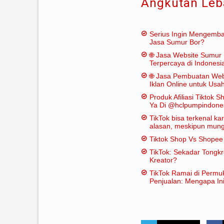
Angkutan Leb
Serius Ingin Mengemb
Jasa Sumur Bor?
🌐 Jasa Website Sumur 
Terpercaya di Indonesi
🌐 Jasa Pembuatan Web
Iklan Online untuk Us
Bor
Produk Afiliasi Tiktok S
Ya Di @hclpumpindone
TikTok bisa terkenal k
alasan, meskipun mungk
dianggap "penting" dal
Tiktok Shop Vs Shope
tradisional:
TikTok: Sekadar Tongk
Kreator?
TikTok Ramai di Permu
Penjualan: Mengapa Ini