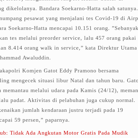
g dikelolanya. Bandara Soekarno-Hatta salah satunya
enumpang pesawat yang menjalani tes Covid-19 di Airp
ara Soekarno-Hatta mencapai 10.151 orang. ”Sebanya
an tes melalui preorder service, lalu 457 orang pakai
 dan 8.414 orang walk in service,” kata Direktur Utam
uhammad Awaluddin.
Wakapolri Komjen Gatot Eddy Pramono bersama
ing mengecek situasi libur Natal dan tahun baru. Gat
ah memantau melalui udara pada Kamis (24/12), mema
rlalu padat. Aktivitas di pelabuhan juga cukup normal.
enaikan jumlah kendaraan justru terjadi pada 19
apai 59 persen,” paparnya.
b: Tidak Ada Angkutan Motor Gratis Pada Mudik