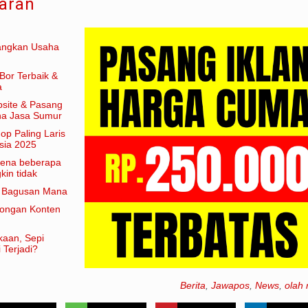
aran
angkan Usaha
Bor Terbaik &
a
site & Pasang
aha Jasa Sumur
hop Paling Laris
sia 2025
arena beberapa
in tidak
am artian
e Bagusan Mana
rongan Konten
kaan, Sepi
 Terjadi?
Berita
,
Jawapos
,
News
,
olah 