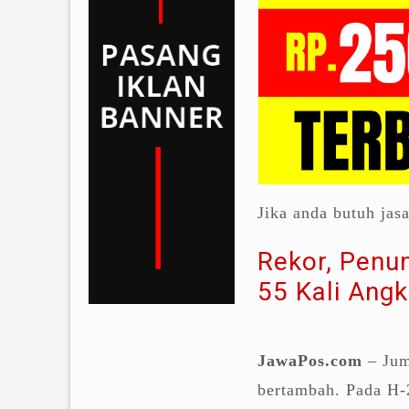
Jika anda butuh jas
Rekor, Penu
55 Kali Ang
JawaPos.com
– Juml
bertambah. Pada H-2