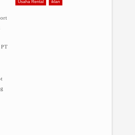
Usaha Rental
iklan
.
ort
k
a PT
ot
ng