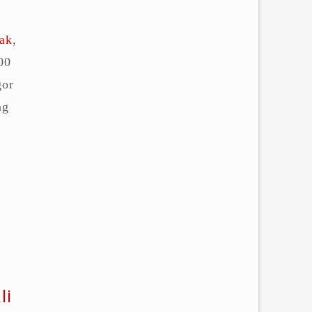
ak
,
00
gor
ng
li