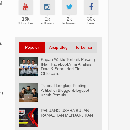
ah
16k
2k
2k
30k
Subscribes
Followers
Followers
Likes
).
Populer
Arsip Blog
Terkomen
n
Kapan Waktu Terbaik Pasang
Iklan Facebook? Ini Analisis
Data & Saran dari Tim
Oblo.co.id
Tutorial Lengkap Posting
Artikel di Blogger/Blogspot
).
untuk Pemula
,
PELUANG USAHA BULAN
RAMADHAN MENJANJIKAN