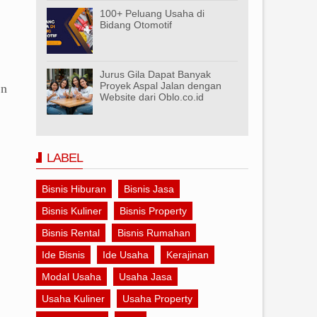
100+ Peluang Usaha di
Bidang Otomotif
Jurus Gila Dapat Banyak
Proyek Aspal Jalan dengan
an
Website dari Oblo.co.id
t
LABEL
Bisnis Hiburan
Bisnis Jasa
Bisnis Kuliner
Bisnis Property
Bisnis Rental
Bisnis Rumahan
Ide Bisnis
Ide Usaha
Kerajinan
Modal Usaha
Usaha Jasa
Usaha Kuliner
Usaha Property