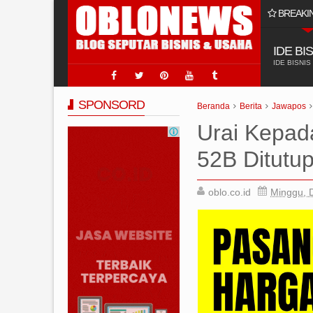
BREAKI
Produk Afiliasi Tiktok Shop Paling Laris Ya 
IDE BI
IDE BISNIS
SPONSORD
Beranda
Berita
Jawapos
Urai Kepad
52B Ditutu
oblo.co.id
Minggu, 