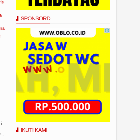
is
a
SPONSORD
ana
n
i
IKUTI KAMI
k,