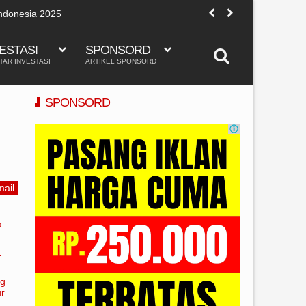
TikTok bisa terkenal karena beberapa alasan, meskipun mungkin ti
tradisional:
ESTASI
SPONSORD
TAR INVESTASI
ARTIKEL SPONSORD
SPONSORD
ail
a
&
ng
ur