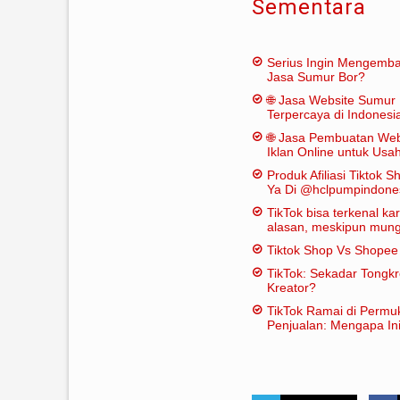
Sementara
Serius Ingin Mengemb
Jasa Sumur Bor?
🌐 Jasa Website Sumur 
Terpercaya di Indonesi
🌐 Jasa Pembuatan Web
Iklan Online untuk Us
Bor
Produk Afiliasi Tiktok S
Ya Di @hclpumpindone
TikTok bisa terkenal k
alasan, meskipun mungk
dianggap "penting" dal
Tiktok Shop Vs Shope
tradisional:
TikTok: Sekadar Tongk
Kreator?
TikTok Ramai di Permu
Penjualan: Mengapa Ini