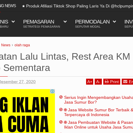
NG NEWS
Di @hclpumpindonesia 2025
SNIS
PEMASARAN
PERMODALAN
INV
 BARU
SETRATEGI PEMASARAN
SEPUTAR MODAL
SEPU
News
olah raga
atan Lalu Lintas, Rest Area KM
p Sementara
Desember 27, 2020
A
+
A
-
Print
Em
Serius Ingin Mengembangkan Usah
Jasa Sumur Bor?
🌐 Jasa Website Sumur Bor Terbaik 
Terpercaya di Indonesia
🌐 Jasa Pembuatan Website & Pasa
Iklan Online untuk Usaha Jasa Sum
Bor