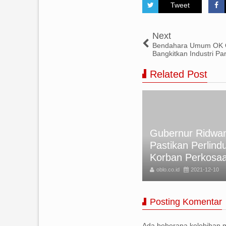
Tweet
Next
Bendahara Umum OK O
Bangkitkan Industri Par
Related Post
kan Foto Rumini Korban
Gubernur Ridwan
meru, tapi Akibat Letusan
Pastikan Perlind
nung di Italia
Korban Perkosa
lo.co.id
2021-12-10
oblo.co.id
2021-12-10
Posting Komentar
Ada beberapa kelebihan