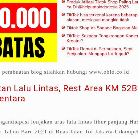
Produk Afiliasi Tiktok Shop Paling Lar
Ya Di @hclpumpindonesia 2025
TikTok bisa terkenal karena beberap
alasan, meskipun mungkin tidak
dianggap "penting" dalam artian
Tiktok Shop Vs Shopee Bagusan M
tradisional:
TikTok: Sekadar Tongkrongan Konte
Kreator?
TikTok Ramai di Permukaan, Sepi
Penjualan: Mengapa Ini Terjadi?
a pembuatan blog silahkan hubungi www.oblo.co.id
tan Lalu Lintas, Rest Area KM 52B
entara
antisipasi lonjakan arus lalu lintas libur panjang Har
n Tahun Baru 2021 di Ruas Jalan Tol Jakarta-Cikampe