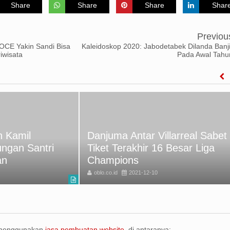
Share
Share
Share
Shar
Previou
CE Yakin Sandi Bisa
Kaleidoskop 2020: Jabodetabek Dilanda Banji
iwisata
Pada Awal Tahu
 Kamil
Danjuma Antar Villarreal Sabet
ungan Santri
Tiket Terakhir 16 Besar Liga
an
Champions
oblo.co.id
2021-12-10
 menggunakan
jasa pembuatan website
, di antaranya: