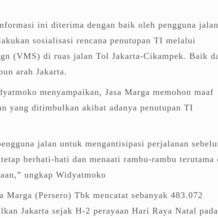
formasi ini diterima dengan baik oleh pengguna jalan
akukan sosialisasi rencana penutupan TI melalui
gn (VMS) di ruas jalan Tol Jakarta-Cikampek. Baik da
un arah Jakarta.
Widyatmoko menyampaikan, Jasa Marga memohon maaf
an yang ditimbulkan akibat adanya penutupan TI
ngguna jalan untuk mengantisipasi perjalanan sebel
 tetap berhati-hati dan menaati rambu-rambu terutama 
rjaan,” ungkap Widyatmoko
a Marga (Persero) Tbk mencatat sebanyak 483.072
lkan Jakarta sejak H-2 perayaan Hari Raya Natal pada