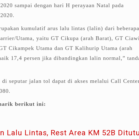
2020 sampai dengan hari H perayaan Natal pada
 2020.
upakan kumulatif arus lalu lintas (lalin) dari beberap
arrier/Utama, yaitu GT Cikupa (arah Barat), GT Ciaw
n GT Cikampek Utama dan GT Kalihurip Utama (arah
naik 17,4 persen jika dibandingkan lalin normal,” tand
s di seputar jalan tol dapat di akses melalui Call Cente
080.
arik berikut ini:
n Lalu Lintas, Rest Area KM 52B Ditut