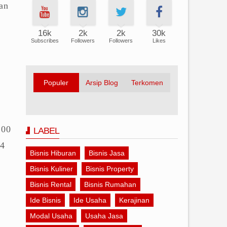
an
16k
2k
2k
30k
Subscribes
Followers
Followers
Likes
Populer
Arsip Blog
Terkomen
.00
LABEL
 4
Bisnis Hiburan
Bisnis Jasa
Bisnis Kuliner
Bisnis Property
Bisnis Rental
Bisnis Rumahan
Ide Bisnis
Ide Usaha
Kerajinan
Modal Usaha
Usaha Jasa