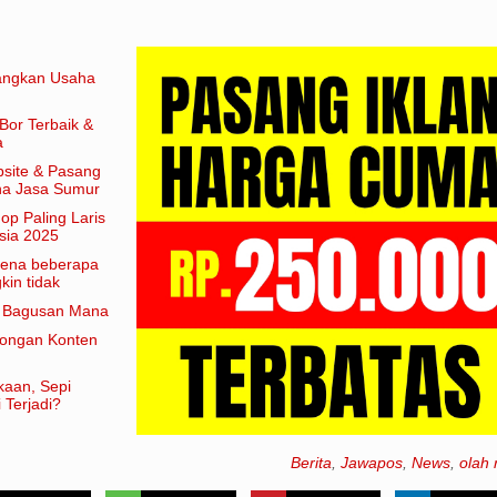
angkan Usaha
Bor Terbaik &
a
site & Pasang
aha Jasa Sumur
hop Paling Laris
sia 2025
arena beberapa
in tidak
am artian
e Bagusan Mana
rongan Konten
kaan, Sepi
 Terjadi?
Berita
,
Jawapos
,
News
,
olah 