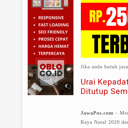
Jika anda butuh jas
Urai Kepada
Ditutup Sem
JawaPos.com
– Meng
Raya Natal 2020 da