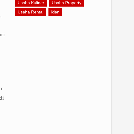
Usaha Kuliner
Usaha Property
Usaha Rental
iklan
,
ri
um
di