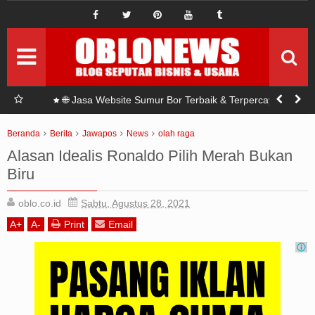
IDE BISNIS
ide bisnis baru
Pemasaran
Setrategi Pemasaran
Permodalan
Seputar modal
r Bor?
🌐 Jasa Website Sumur Bor Terbaik & Terpercaya di
Indonesia
Investasi
Seputar Investasi
Beranda
Berita
Jawapos
News
olah raga
Alasan Idealis Ronaldo Pilih Merah Bukan
Sponsord
Artikel Sponsord
Biru
Abouts
oblo.co.id
Sabtu, Agustus 28, 2021
A
+
A
-
Print
Email
Privacy Policy
Terms Of Use
Pedoman Siber