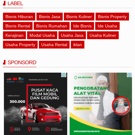
LABEL
Bisnis Hiburan
Bisnis Jasa
Bisnis Kuliner
Bisnis Property
Bisnis Rental
Bisnis Rumahan
Ide Bisnis
Ide Usaha
Kerajinan
Modal Usaha
Usaha Jasa
Usaha Kuliner
Usaha Property
Usaha Rental
iklan
SPONSORD