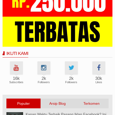
IKUTI KAMI
16k
2k
2k
30k
Subscribes
Followers
Followers
Likes
Populer
Arsip Blog
Terkomen
Kapan Waktu Terbaik Pasang Iklan Facebook? Ini