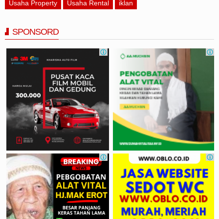
Usaha Property
Usaha Rental
iklan
SPONSORD