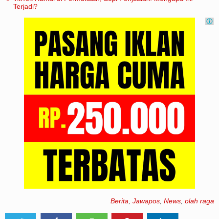
Terjadi?
Berita
,
Jawapos
,
News
,
olah raga