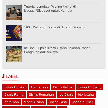
Tutorial Lengkap Posting Artikel di
Blogger/Blogspot untuk Pemula
100+ Peluang Usaha di Bidang Otomotif
Ini Bos - Tips Sukses Usaha Jajanan Pasar -
Langsung dari ahlinya
LABEL
Bisnis Hiburan
Bisnis Jasa
Bisnis Kuliner
Bisnis Property
Bisnis Rental
Bisnis Rumahan
Ide Bisnis
Ide Usaha
Kerajinan
Modal Usaha
Usaha Jasa
Usaha Kuliner