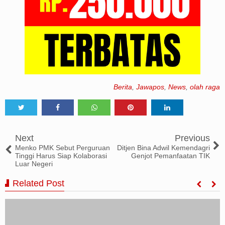
Berita
,
Jawapos
,
News
,
olah raga
Tweet
Share
Share
Share
Share
Next
Previous
Menko PMK Sebut Perguruan
Ditjen Bina Adwil Kemendagri
Tinggi Harus Siap Kolaborasi
Genjot Pemanfaatan TIK
Luar Negeri
Related Post