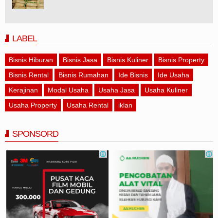
LABEL
Bisnis Hiburan
Bisnis Jasa
Bisnis Kuliner
Bisnis Property
Bisnis Rental
Bisnis Rumahan
Ide Bisnis
Ide Usaha
Kerajinan
Modal Usaha
Usaha Jasa
Usaha Kuliner
Usaha Property
Usaha Rental
iklan
SPONSORD