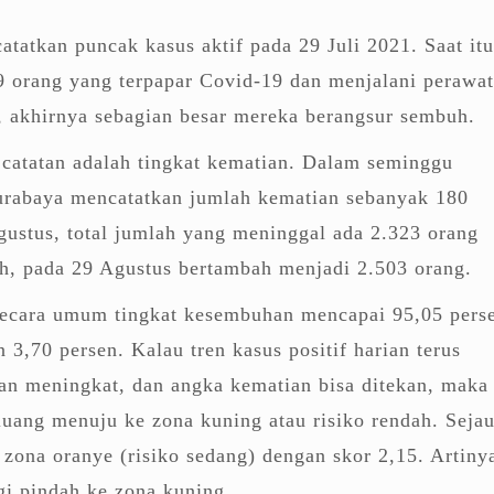
tatkan puncak kasus aktif pada 29 Juli 2021. Saat itu
9 orang yang terpapar Covid-19 dan menjalani perawa
, akhirnya sebagian besar mereka berangsur sembuh.
 catatan adalah tingkat kematian. Dalam seminggu
Surabaya mencatatkan jumlah kematian sebanyak 180
ustus, total jumlah yang meninggal ada 2.323 orang
h, pada 29 Agustus bertambah menjadi 2.503 orang.
secara umum tingkat kesembuhan mencapai 95,05 pers
 3,70 persen. Kalau tren kasus positif harian terus
n meningkat, dan angka kematian bisa ditekan, maka
uang menuju ke zona kuning atau risiko rendah. Seja
i zona oranye (risiko sedang) dengan skor 2,15. Artiny
agi pindah ke zona kuning.