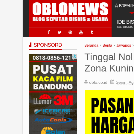
BREAKI
aik & Terpercaya di Indonesia
IDE BI
IDE BISNIS
SPONSORD
Beranda
Berita
Jawapos
Tinggal No
Zona Kuni
oblo.co.id
Senin, Ag