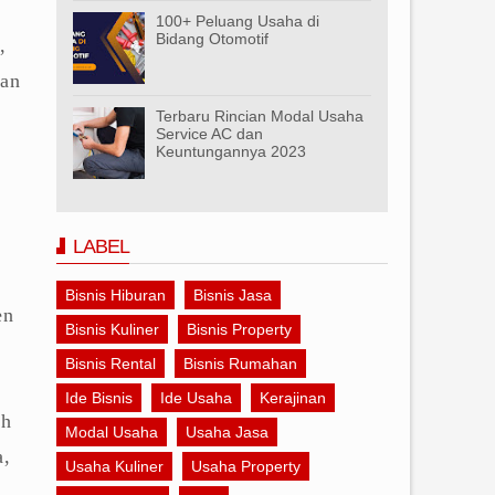
100+ Peluang Usaha di
Bidang Otomotif
,
tan
Terbaru Rincian Modal Usaha
Service AC dan
Keuntungannya 2023
LABEL
Bisnis Hiburan
Bisnis Jasa
en
Bisnis Kuliner
Bisnis Property
Bisnis Rental
Bisnis Rumahan
Ide Bisnis
Ide Usaha
Kerajinan
uh
Modal Usaha
Usaha Jasa
a,
Usaha Kuliner
Usaha Property