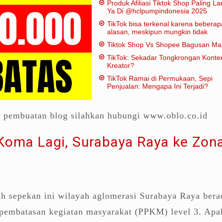
Produk Afiliasi Tiktok Shop Paling Lar
Ya Di @hclpumpindonesia 2025
TikTok bisa terkenal karena beberap
alasan, meskipun mungkin tidak
dianggap "penting" dalam artian
Tiktok Shop Vs Shopee Bagusan M
tradisional:
TikTok: Sekadar Tongkrongan Konte
Kreator?
TikTok Ramai di Permukaan, Sepi
Penjualan: Mengapa Ini Terjadi?
a pembuatan blog silahkan hubungi www.oblo.co.id
 Koma Lagi, Surabaya Raya ke Zon
h sepekan ini wilayah aglomerasi Surabaya Raya bera
pembatasan kegiatan masyarakat (PPKM) level 3. Apa