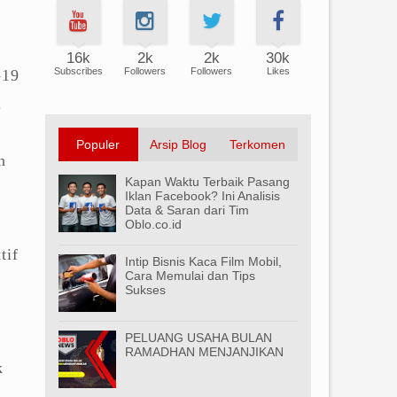
16k
2k
2k
30k
Subscribes
Followers
Followers
Likes
-19
.
Populer
Arsip Blog
Terkomen
n
Kapan Waktu Terbaik Pasang
Iklan Facebook? Ini Analisis
Data & Saran dari Tim
Oblo.co.id
tif
Intip Bisnis Kaca Film Mobil,
Cara Memulai dan Tips
Sukses
PELUANG USAHA BULAN
RAMADHAN MENJANJIKAN
k