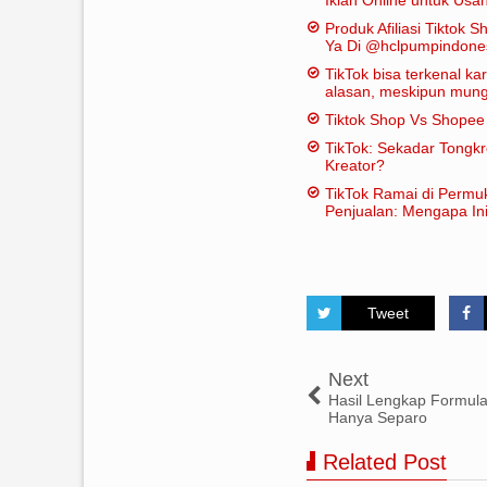
Bor
Produk Afiliasi Tiktok S
Ya Di @hclpumpindone
TikTok bisa terkenal k
alasan, meskipun mungk
dianggap "penting" dal
Tiktok Shop Vs Shope
tradisional:
TikTok: Sekadar Tongk
Kreator?
TikTok Ramai di Permu
Penjualan: Mengapa Ini
Tweet
Next
Hasil Lengkap Formula
Hanya Separo
Related Post