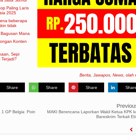
hop Paling Laris
sia 2025
arena beberapa
in tidak
am artian
e Bagusan Mana
rongan Konten
kaan, Sepi
 Terjadi?
Berita
,
Jawapos
,
News
,
olah 
Share
Share
Share
Shar
Previou
 1 GP Belgia: Poin
MAKI Berencana Laporkan Wakil Ketua KPK k
Bareskrim Terkait Eti