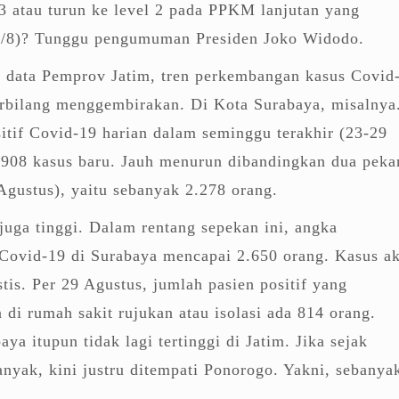
l 3 atau turun ke level 2 pada PPKM lanjutan yang
(30/8)? Tunggu pengumuman Presiden Joko Widodo.
r data Pemprov Jatim, tren perkembangan kasus Covid
erbilang menggembirakan. Di Kota Surabaya, misalnya
tif Covid-19 harian dalam seminggu terakhir (23-29
 908 kasus baru. Jauh menurun dibandingkan dua peka
gustus), yaitu sebanyak 2.278 orang.
uga tinggi. Dalam rentang sepekan ini, angka
Covid-19 di Surabaya mencapai 2.650 orang. Kasus ak
stis. Per 29 Agustus, jumlah pasien positif yang
 di rumah sakit rujukan atau isolasi ada 814 orang.
aya itupun tidak lagi tertinggi di Jatim. Jika sejak
anyak, kini justru ditempati Ponorogo. Yakni, sebanya