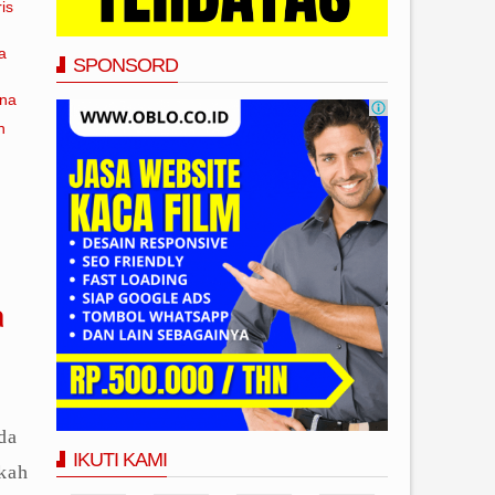
is
a
SPONSORD
ana
n
a
da
IKUTI KAMI
kah