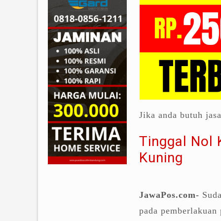
Jika anda butuh jas
Tinggal Nol
Kuning
JawaPos.com-
Suda
pada pemberlakuan 