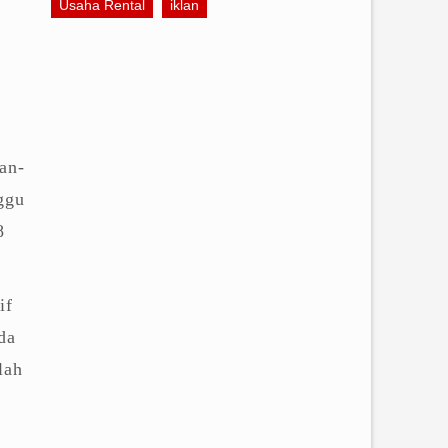
Usaha Rental
iklan
an-
ggu
8
if
da
lah