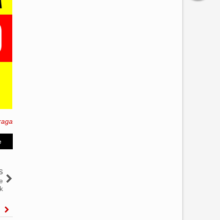
raga
e
s
e
k