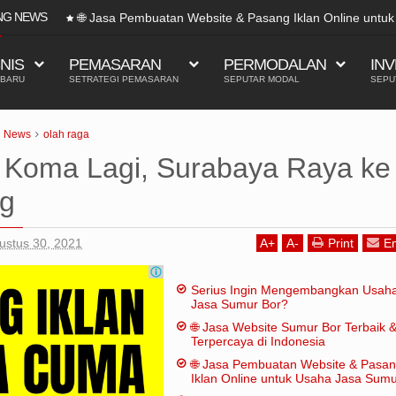
NG NEWS
🌐 Jasa Pembuatan Website & Pasang Iklan Online untu
SNIS
PEMASARAN
PERMODALAN
INV
 BARU
SETRATEGI PEMASARAN
SEPUTAR MODAL
SEPU
News
olah raga
l Koma Lagi, Surabaya Raya ke
ng
ustus 30, 2021
A
+
A
-
Print
Em
Serius Ingin Mengembangkan Usah
Jasa Sumur Bor?
🌐 Jasa Website Sumur Bor Terbaik 
Terpercaya di Indonesia
🌐 Jasa Pembuatan Website & Pasa
Iklan Online untuk Usaha Jasa Sum
Bor