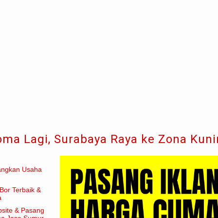
oma Lagi, Surabaya Raya ke Zona Kun
angkan Usaha
Bor Terbaik &
a
site & Pasang
aha Jasa Sumur