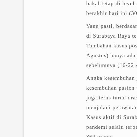
bakal tetap di leve
berakhir hari ini 
Yang pasti, berdasa
di Surabaya Raya t
Tambahan kasus posi
Agustus) hanya ada
sebelumnya (16-22 A
Angka kesembuhan j
kesembuhan pasien 
juga terus turun dra
menjalani perawatan
Kasus aktif di Surab
pandemi selalu terb
864 orang.