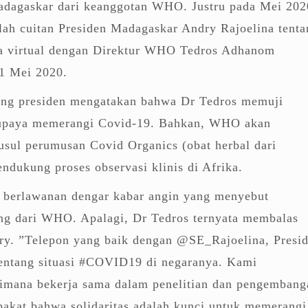
adagaskar dari keanggotan WHO. Justru pada Mei 202
lah cuitan Presiden Madagaskar Andry Rajoelina tenta
a virtual dengan Direktur WHO Tedros Adhanom
1 Mei 2020.
ang presiden mengatakan bahwa Dr Tedros memuji
upaya memerangi Covid-19. Bahkan, WHO akan
usul perumusan Covid Organics (obat herbal dari
dukung proses observasi klinis di Afrika.
u berlawanan dengar kabar angin yang menyebut
g dari WHO. Apalagi, Dr Tedros ternyata membalas
dry. ”Telepon yang baik dengan @SE_Rajoelina, Presi
tentang situasi #COVID19 di negaranya. Kami
imana bekerja sama dalam penelitian dan pengembang
pakat bahwa solidaritas adalah kunci untuk memerangi