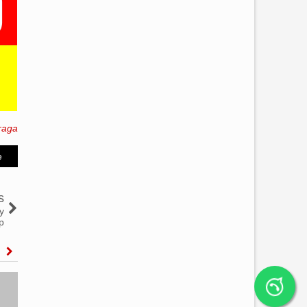
raga
e
s
y
p