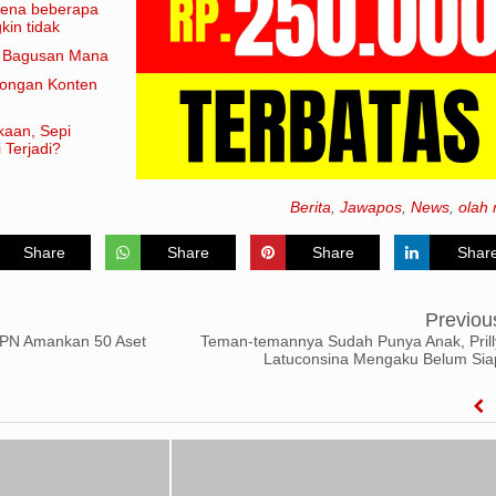
arena beberapa
in tidak
am artian
e Bagusan Mana
rongan Konten
kaan, Sepi
 Terjadi?
Berita
,
Jawapos
,
News
,
olah 
Share
Share
Share
Shar
Previou
BPN Amankan 50 Aset
Teman-temannya Sudah Punya Anak, Prill
Latuconsina Mengaku Belum Sia