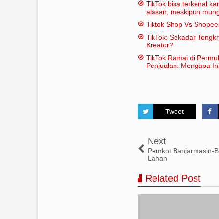
TikTok bisa terkenal k
alasan, meskipun mungk
dianggap "penting" dal
Tiktok Shop Vs Shope
tradisional:
TikTok: Sekadar Tongk
Kreator?
TikTok Ramai di Permu
Penjualan: Mengapa Ini
Tweet
Next
Pemkot Banjarmasin-
Lahan
Related Post