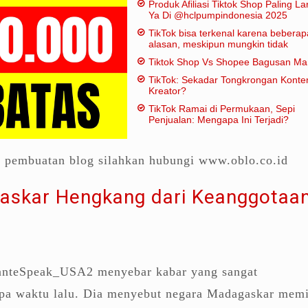
Produk Afiliasi Tiktok Shop Paling Lar
Ya Di @hclpumpindonesia 2025
TikTok bisa terkenal karena beberap
alasan, meskipun mungkin tidak
dianggap "penting" dalam artian
Tiktok Shop Vs Shopee Bagusan M
tradisional:
TikTok: Sekadar Tongkrongan Konte
Kreator?
TikTok Ramai di Permukaan, Sepi
Penjualan: Mengapa Ini Terjadi?
a pembuatan blog silahkan hubungi www.oblo.co.id
askar Hengkang dari Keanggotaa
nteSpeak_USA2 menyebar kabar yang sangat
pa waktu lalu. Dia menyebut negara Madagaskar memi