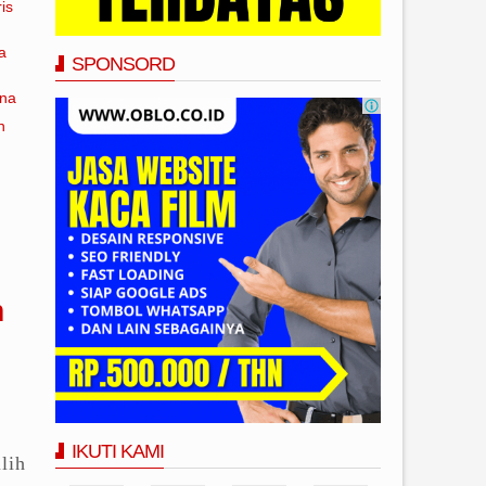
is
a
SPONSORD
ana
n
n
IKUTI KAMI
lih