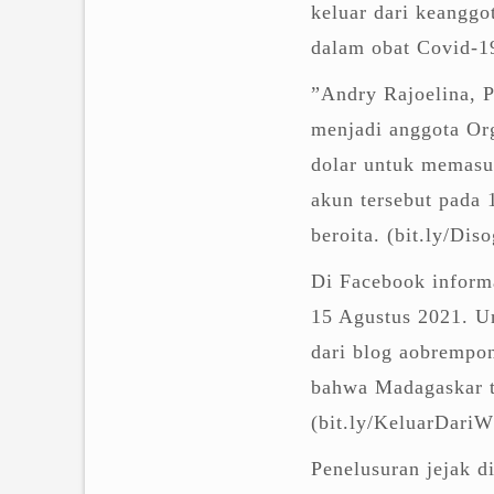
keluar dari keangg
dalam obat Covid-1
”Andry Rajoelina, P
menjadi anggota Or
dolar untuk memasuk
akun tersebut pada
beroita. (bit.ly/Di
Di Facebook infor
15 Agustus 2021. Un
dari blog aobrempo
bahwa Madagaskar t
(bit.ly/KeluarDari
Penelusuran jejak d