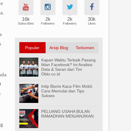
ke
a.
16k
2k
2k
30k
Subscribes
Followers
Followers
Likes
a
s
Populer
Arsip Blog
Terkomen
Kapan Waktu Terbaik Pasang
Iklan Facebook? Ini Analisis
Data & Saran dari Tim
ada
Oblo.co.id
0
Intip Bisnis Kaca Film Mobil,
Cara Memulai dan Tips
n
Sukses
PELUANG USAHA BULAN
RAMADHAN MENJANJIKAN
ng