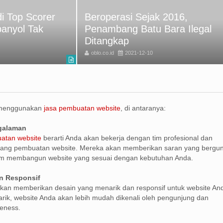
i Top Scorer
Beroperasi Sejak 2016,
panyol Tak
Penambang Batu Bara Ilegal
Ditangkap
oblo.co.id
2021-12-10
 menggunakan
jasa pembuatan website
, di antaranya:
ngalaman
atan website
berarti Anda akan bekerja dengan tim profesional dan
ang pembuatan website. Mereka akan memberikan saran yang bergu
m membangun website yang sesuai dengan kebutuhan Anda.
n Responsif
kan memberikan desain yang menarik dan responsif untuk website An
ik, website Anda akan lebih mudah dikenali oleh pengunjung dan
eness.