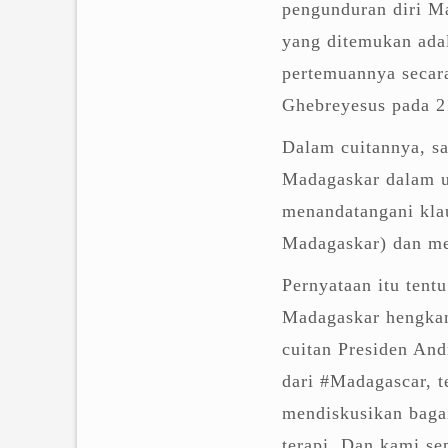
pengunduran diri M
yang ditemukan ada
pertemuannya secar
Ghebreyesus pada 2
Dalam cuitannya, s
Madagaskar dalam 
menandatangani kla
Madagaskar) dan men
Pernyataan itu tent
Madagaskar hengkan
cuitan Presiden An
dari #Madagascar, 
mendiskusikan baga
terapi. Dan kami se