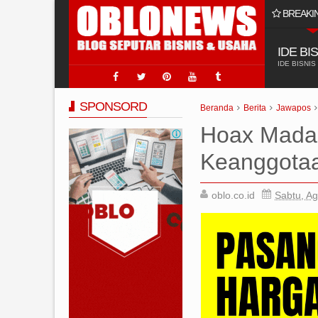
BREAKI
 Usaha Jasa Sumur Bor?
IDE BI
IDE BISNIS
SPONSORD
Beranda
Berita
Jawapos
Hoax Madag
Keanggot
oblo.co.id
Sabtu, Ag