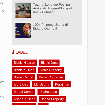
0,
Tutorial Lengkap Posting
Artikel di Blogger/Blogspot
ng
untuk Pemula
100+ Peluang Usaha di
Bidang Otomotif
LABEL
Bisnis Hiburan
Bisnis Jasa
Bisnis Kuliner
Bisnis Property
Bisnis Rental
Bisnis Rumahan
den
Ide Bisnis
Ide Usaha
Kerajinan
Modal Usaha
Usaha Jasa
an
Usaha Kuliner
Usaha Property