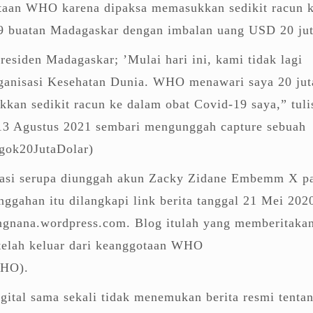
otaan WHO karena dipaksa memasukkan sedikit racun 
9 buatan Madagaskar dengan imbalan uang USD 20 jut
residen Madagaskar; ’Mulai hari ini, kami tidak lagi
ganisasi Kesehatan Dunia. WHO menawari saya 20 jut
kan sedikit racun ke dalam obat Covid-19 saya,” tuli
 13 Agustus 2021 sembari mengunggah capture sebuah
sogok20JutaDolar)
masi serupa diunggah akun Zacky Zidane Embemm X p
ggahan itu dilangkapi link berita tanggal 21 Mei 202
ngnana.wordpress.com. Blog itulah yang memberitaka
elah keluar dari keanggotaan WHO
WHO).
igital sama sekali tidak menemukan berita resmi tenta