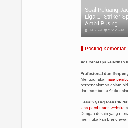
Soal Peluang Jad
APAN SELAMAT IDUL FITRI
Liga 1, Striker S
25 TERBARU
Ambil Pusing
BLO
2025-03-31
oblo.co.id
2021-12-10
Posting Komentar
Ada beberapa kelebihan
Profesional dan Berpe
Menggunakan
jasa pembu
berpengalaman dalam bid
dan membantu Anda dala
Desain yang Menarik da
jasa pembuatan website
a
Dengan desain yang menar
meningkatkan brand awar