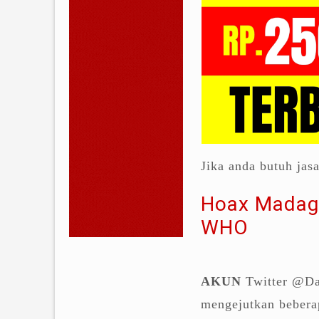
Jika anda butuh jas
Hoax Madag
WHO
AKUN
Twitter @Da
mengejutkan bebera