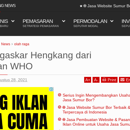
NG NEWS
🌐 Jasa Website Sumur Bor Terbaik & Terpercaya di Indo
SNIS
PEMASARAN
PERMODALAN
INV
 BARU
SETRATEGI PEMASARAN
SEPUTAR MODAL
SEPU
News
olah raga
askar Hengkang dari
aan WHO
ustus 28, 2021
A
+
A
-
Print
Em
Serius Ingin Mengembangkan Usah
Jasa Sumur Bor?
🌐 Jasa Website Sumur Bor Terbaik 
Terpercaya di Indonesia
🌐 Jasa Pembuatan Website & Pasa
Iklan Online untuk Usaha Jasa Sum
Bor