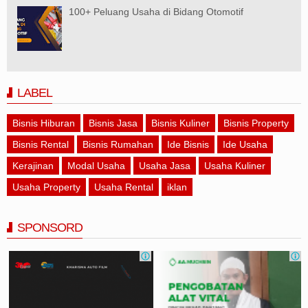
100+ Peluang Usaha di Bidang Otomotif
LABEL
Bisnis Hiburan
Bisnis Jasa
Bisnis Kuliner
Bisnis Property
Bisnis Rental
Bisnis Rumahan
Ide Bisnis
Ide Usaha
Kerajinan
Modal Usaha
Usaha Jasa
Usaha Kuliner
Usaha Property
Usaha Rental
iklan
SPONSORD