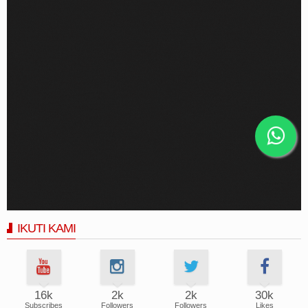
IKUTI KAMI
16k
2k
2k
30k
Subscribes
Followers
Followers
Likes