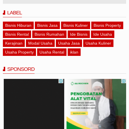
LABEL
Bisnis Hiburan
Bisnis Jasa
Bisnis Kuliner
Bisnis Property
Bisnis Rental
Bisnis Rumahan
Ide Bisnis
Ide Usaha
Kerajinan
Modal Usaha
Usaha Jasa
Usaha Kuliner
Usaha Property
Usaha Rental
iklan
SPONSORD