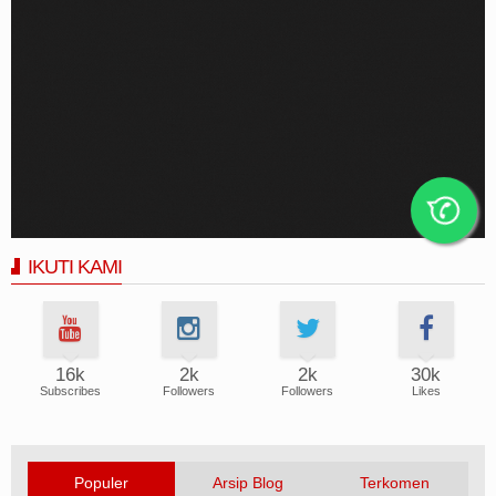
IKUTI KAMI
16k
2k
2k
30k
Subscribes
Followers
Followers
Likes
Populer
Arsip Blog
Terkomen