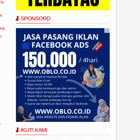
is
a
SPONSORD
ana
n
a
IKUTI KAMI