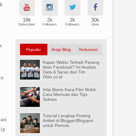
g
16k
2k
2k
30k
Subscribes
Followers
Followers
Likes
a
Populer
Arsip Blog
Terkomen
Kapan Waktu Terbaik Pasang
Iklan Facebook? Ini Analisis
Data & Saran dari Tim
in
Oblo.co.id
Intip Bisnis Kaca Film Mobil,
Cara Memulai dan Tips
Sukses
Tutorial Lengkap Posting
aan
Artikel di Blogger/Blogspot
untuk Pemula
tip