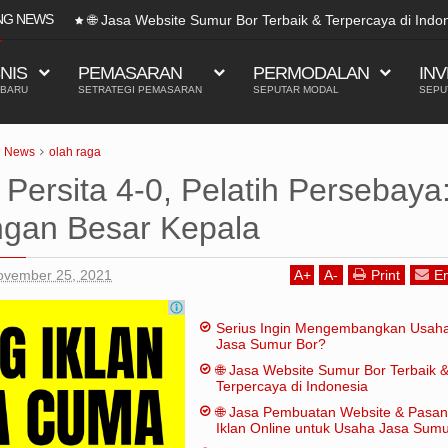
NG NEWS
🌐 Jasa Website Sumur Bor Terbaik & Terpercaya di Indo
SNIS
PEMASARAN
PERMODALAN
INV
 BARU
SETRATEGI PEMASARAN
SEPUTAR MODAL
SEPU
News
olah raga
 Persita 4-0, Pelatih Persebaya
gan Besar Kepala
ovember 25, 2021
A
+
A
-
Print
Em
Serius Ingin Mengembangkan Usah
Jasa Sumur Bor?
🌐 Jasa Website Sumur Bor Terbaik 
Terpercaya di Indonesia
🌐 Jasa Pembuatan Website & Pasa
Iklan Online untuk Usaha Jasa Sum
Bor