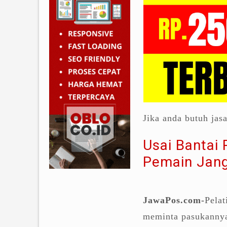
Jika anda butuh jas
Usai Bantai 
Pemain Jang
JawaPos.com-
Pela
meminta pasukannya