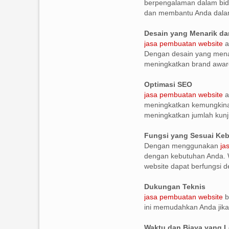
berpengalaman dalam bid
dan membantu Anda dala
Desain yang Menarik da
jasa pembuatan website
a
Dengan desain yang menar
meningkatkan brand awar
Optimasi SEO
jasa pembuatan website
a
meningkatkan kemungkinan
meningkatkan jumlah kunj
Fungsi yang Sesuai Ke
Dengan menggunakan
ja
dengan kebutuhan Anda. W
website dapat berfungsi de
Dukungan Teknis
jasa pembuatan website
b
ini memudahkan Anda jika
Waktu dan Biaya yang L