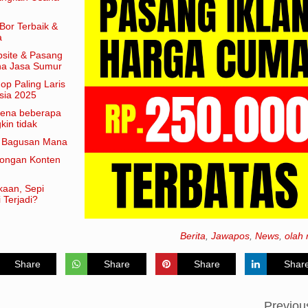
Bor Terbaik &
a
site & Pasang
aha Jasa Sumur
hop Paling Laris
sia 2025
arena beberapa
in tidak
am artian
e Bagusan Mana
rongan Konten
kaan, Sepi
 Terjadi?
Berita
,
Jawapos
,
News
,
olah 
Share
Share
Share
Shar
Previou