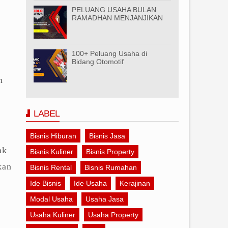
PELUANG USAHA BULAN
RAMADHAN MENJANJIKAN
100+ Peluang Usaha di
Bidang Otomotif
n
LABEL
Bisnis Hiburan
Bisnis Jasa
ak
Bisnis Kuliner
Bisnis Property
kan
Bisnis Rental
Bisnis Rumahan
Ide Bisnis
Ide Usaha
Kerajinan
Modal Usaha
Usaha Jasa
Usaha Kuliner
Usaha Property
,