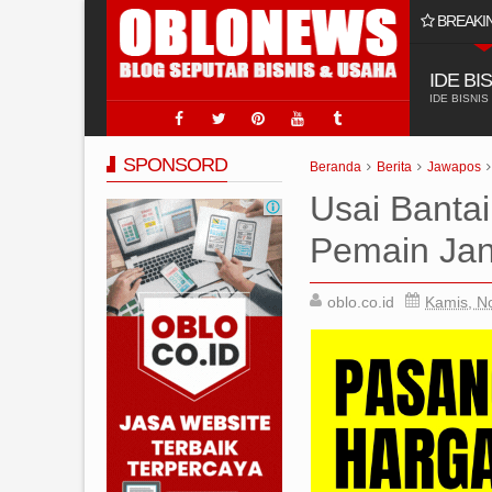
BREAKI
 Usaha Jasa Sumur Bor?
IDE BI
IDE BISNIS
SPONSORD
Beranda
Berita
Jawapos
Usai Bantai
Pemain Jan
oblo.co.id
Kamis, N