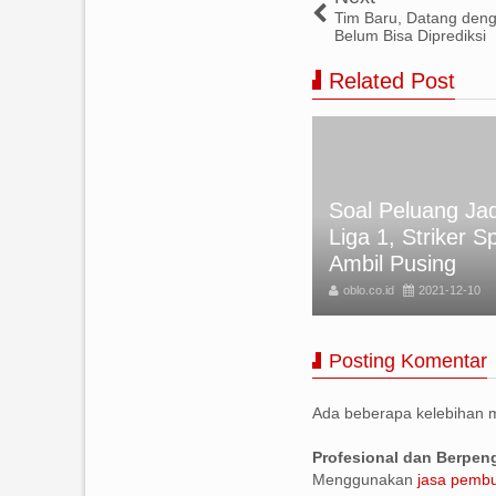
Tim Baru, Datang den
Belum Bisa Diprediksi
Related Post
Soal Peluang Jad
APAN SELAMAT IDUL FITRI
Liga 1, Striker S
25 TERBARU
Ambil Pusing
BLO
2025-03-31
oblo.co.id
2021-12-10
Posting Komentar
Ada beberapa kelebihan
Profesional dan Berpe
Menggunakan
jasa pembu