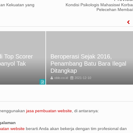
gan Kekuatan yang
Kondisi Psikologis Mahasiswi Korba
Pelecehan Membai
i Top Scorer
Beroperasi Sejak 2016,
panyol Tak
Penambang Batu Bara Ilegal
Ditangkap
oblo.co.id
2021-12-10
 menggunakan
jasa pembuatan website
, di antaranya:
ngalaman
atan website
berarti Anda akan bekerja dengan tim profesional dan