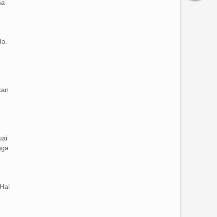
na
da.
kan
uai
gga
Hal