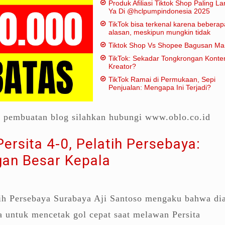
Produk Afiliasi Tiktok Shop Paling Lar
Ya Di @hclpumpindonesia 2025
TikTok bisa terkenal karena beberap
alasan, meskipun mungkin tidak
dianggap "penting" dalam artian
Tiktok Shop Vs Shopee Bagusan M
tradisional:
TikTok: Sekadar Tongkrongan Konte
Kreator?
TikTok Ramai di Permukaan, Sepi
Penjualan: Mengapa Ini Terjadi?
a pembuatan blog silahkan hubungi www.oblo.co.id
Persita 4-0, Pelatih Persebaya:
an Besar Kepala
tih Persebaya Surabaya Aji Santoso mengaku bahwa di
 untuk mencetak gol cepat saat melawan Persita