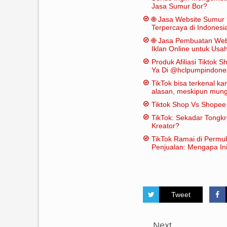
Jasa Sumur Bor?
🌐 Jasa Website Sumur 
Terpercaya di Indonesi
🌐 Jasa Pembuatan Web
Iklan Online untuk Us
Bor
Produk Afiliasi Tiktok S
Ya Di @hclpumpindone
TikTok bisa terkenal k
alasan, meskipun mungk
dianggap "penting" dal
Tiktok Shop Vs Shope
tradisional:
TikTok: Sekadar Tongk
Kreator?
TikTok Ramai di Permu
Penjualan: Mengapa Ini
Tweet
Next