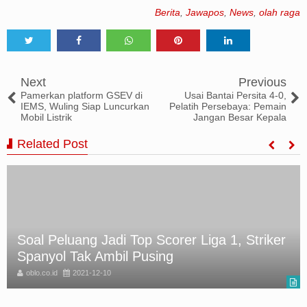
Berita
,
Jawapos
,
News
,
olah raga
Tweet
Share
Share
Share
Share
Next
Previous
Pamerkan platform GSEV di
Usai Bantai Persita 4-0,
IEMS, Wuling Siap Luncurkan
Pelatih Persebaya: Pemain
Mobil Listrik
Jangan Besar Kepala
Related Post
Beroperasi Sejak 2016, Penambang Batu
Bara Ilegal Ditangkap
oblo.co.id
2021-12-10