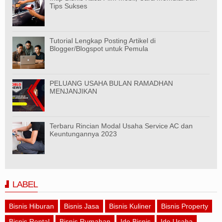
Tips Sukses
Tutorial Lengkap Posting Artikel di
Blogger/Blogspot untuk Pemula
PELUANG USAHA BULAN RAMADHAN
MENJANJIKAN
Terbaru Rincian Modal Usaha Service AC dan
Keuntungannya 2023
LABEL
Bisnis Hiburan
Bisnis Jasa
Bisnis Kuliner
Bisnis Property
Bisnis Rental
Bisnis Rumahan
Ide Bisnis
Ide Usaha