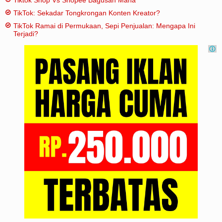
TikTok: Sekadar Tongkrongan Konten Kreator?
TikTok Ramai di Permukaan, Sepi Penjualan: Mengapa Ini
Terjadi?