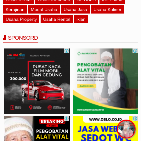
Kerajinan
Modal Usaha
Usaha Jasa
Usaha Kuliner
Usaha Property
Usaha Rental
iklan
SPONSORD