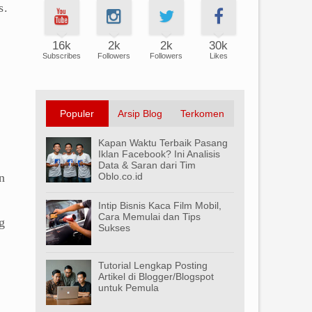
s.
16k
2k
2k
30k
Subscribes
Followers
Followers
Likes
k
Populer
Arsip Blog
Terkomen
Kapan Waktu Terbaik Pasang
Iklan Facebook? Ini Analisis
Data & Saran dari Tim
n
Oblo.co.id
Intip Bisnis Kaca Film Mobil,
Cara Memulai dan Tips
g
Sukses
Tutorial Lengkap Posting
Artikel di Blogger/Blogspot
untuk Pemula
a