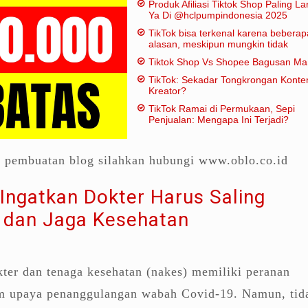
Produk Afiliasi Tiktok Shop Paling Lar
Ya Di @hclpumpindonesia 2025
TikTok bisa terkenal karena beberap
alasan, meskipun mungkin tidak
dianggap "penting" dalam artian
Tiktok Shop Vs Shopee Bagusan M
tradisional:
TikTok: Sekadar Tongkrongan Konte
Kreator?
TikTok Ramai di Permukaan, Sepi
Penjualan: Mengapa Ini Terjadi?
a pembuatan blog silahkan hubungi www.oblo.co.id
ngatkan Dokter Harus Saling
 dan Jaga Kesehatan
ter dan tenaga kesehatan (nakes) memiliki peranan
am upaya penanggulangan wabah Covid-19. Namun, tid