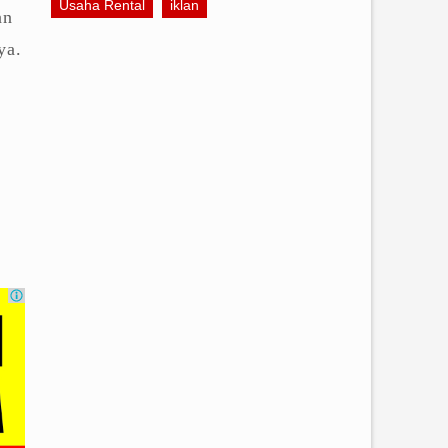
Usaha Rental
iklan
an
ya.