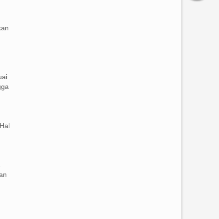
kan
uai
gga
Hal
a
dan