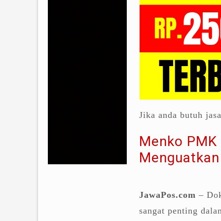
Jika anda butuh jas
Menko PMK I
Menguatkan
JawaPos.com
– Dok
sangat penting dal