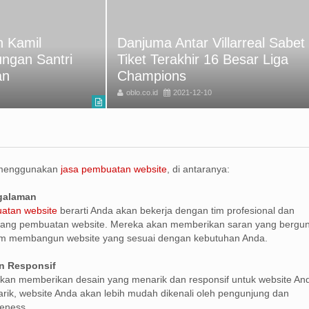
 Kamil
Danjuma Antar Villarreal Sabet
ungan Santri
Tiket Terakhir 16 Besar Liga
an
Champions
oblo.co.id
2021-12-10
 menggunakan
jasa pembuatan website
, di antaranya:
ngalaman
atan website
berarti Anda akan bekerja dengan tim profesional dan
ang pembuatan website. Mereka akan memberikan saran yang bergu
m membangun website yang sesuai dengan kebutuhan Anda.
n Responsif
kan memberikan desain yang menarik dan responsif untuk website An
ik, website Anda akan lebih mudah dikenali oleh pengunjung dan
eness.