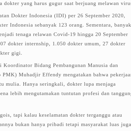
ara dokter yang harus gugur saat berjuang melawan viru
atan Dokter Indonesia (IDI) per 26 September 2020,
kter Indonesia sebanyak 123 orang. Sementara, banya
menjadi tenaga relawan Covid-19 hingga 20 September
.507 dokter internship, 1.050 dokter umum, 27 dokter
kter gigi.
eri Koordinator Bidang Pembangunan Manusia dan
 PMK) Muhadjir Effendy mengatakan bahwa pekerjaa
tu mulia. Hanya seringkali, dokter lupa menjaga
rena lebih mengutamakan tuntutan profesi dan tanggun
egois, tapi kalau keselamatan dokter terganggu atau
annya bukan hanya pribadi tetapi masyarakat luas jug