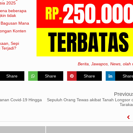
sia 2025
arena beberapa
in tidak
am artian
e Bagusan Mana
rongan Konten
kaan, Sepi
 Terjadi?
Berita
,
Jawapos
,
News
,
olah 
Share
Share
Share
Shar
Previou
ganan Covid-19 Hingga
Sepuluh Orang Tewas akibat Tanah Longsor d
Taraka