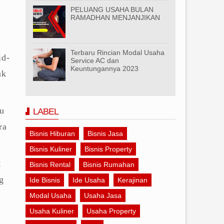
PELUANG USAHA BULAN
RAMADHAN MENJANJIKAN
Terbaru Rincian Modal Usaha
id-
Service AC dan
Keuntungannya 2023
uk
au
LABEL
ra
Bisnis Hiburan
Bisnis Jasa
Bisnis Kuliner
Bisnis Property
t
Bisnis Rental
Bisnis Rumahan
g
Ide Bisnis
Ide Usaha
Kerajinan
Modal Usaha
Usaha Jasa
Usaha Kuliner
Usaha Property