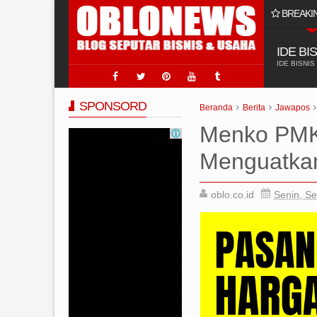
BREAKI
an Online untuk Usaha Jasa Sumur Bor
IDE BI
IDE BISNIS
SPONSORD
Beranda
Berita
Jawapos
Menko PMK 
Menguatka
oblo.co.id
Senin, S