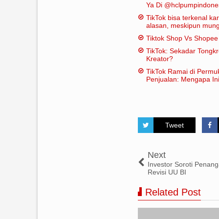
Ya Di @hclpumpindone
TikTok bisa terkenal k
alasan, meskipun mungk
dianggap "penting" dal
Tiktok Shop Vs Shope
tradisional:
TikTok: Sekadar Tongk
Kreator?
TikTok Ramai di Permu
Penjualan: Mengapa Ini
Tweet
Next
Investor Soroti Penan
Revisi UU BI
Related Post