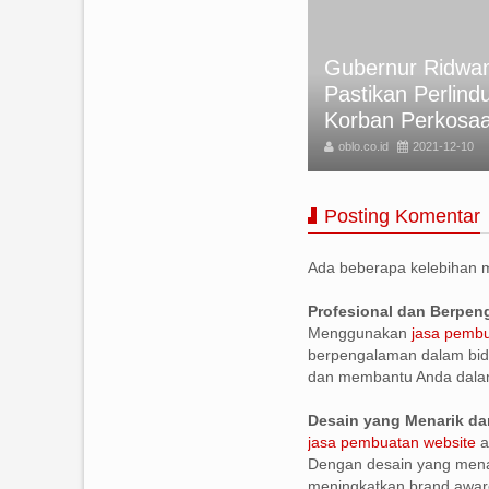
kan Foto Rumini Korban
Gubernur Ridwan
meru, tapi Akibat Letusan
Pastikan Perlind
nung di Italia
Korban Perkosa
lo.co.id
2021-12-10
oblo.co.id
2021-12-10
Posting Komentar
Ada beberapa kelebihan
Profesional dan Berpe
Menggunakan
jasa pembu
berpengalaman dalam bid
dan membantu Anda dala
Desain yang Menarik da
jasa pembuatan website
a
Dengan desain yang menar
meningkatkan brand awar