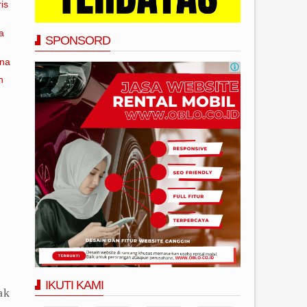
is
a
SPONSORD
ana
n
IKUTI KAMI
ak