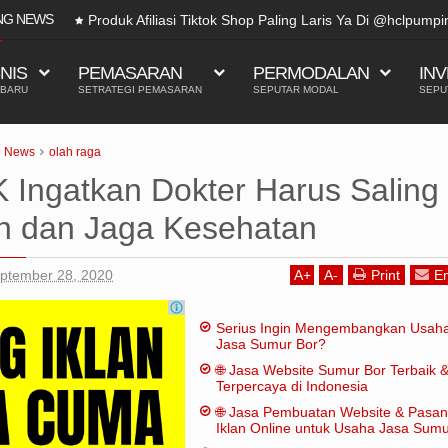
NG NEWS
Produk Afiliasi Tiktok Shop Paling Laris Ya Di @hclpumpindonesia 
SNIS
PEMASARAN
PERMODALAN
INV
 BARU
SETRATEGI PEMASARAN
SEPUTAR MODAL
SEPU
News
olah raga
Ingatkan Dokter Harus Saling
n dan Jaga Kesehatan
eptember 28, 2020
A
+
A
-
Print
Em
Serius Ingin Mengembangkan Usah
Jasa Sumur Bor?
🌐 Jasa Website Sumur Bor Terbaik 
Terpercaya di Indonesia
🌐 Jasa Pembuatan Website & Pasa
Iklan Online untuk Usaha Jasa Sum
Bor