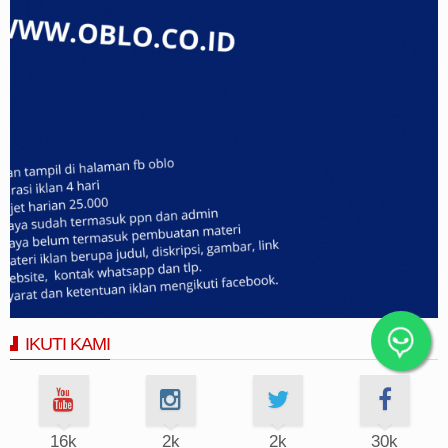
IKUTI KAMI
16k
2k
2k
30k