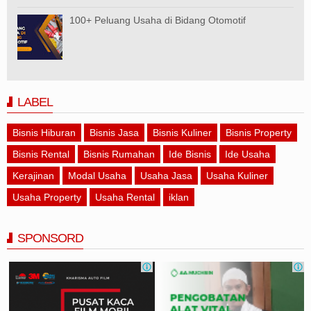
100+ Peluang Usaha di Bidang Otomotif
LABEL
Bisnis Hiburan
Bisnis Jasa
Bisnis Kuliner
Bisnis Property
Bisnis Rental
Bisnis Rumahan
Ide Bisnis
Ide Usaha
Kerajinan
Modal Usaha
Usaha Jasa
Usaha Kuliner
Usaha Property
Usaha Rental
iklan
SPONSORD