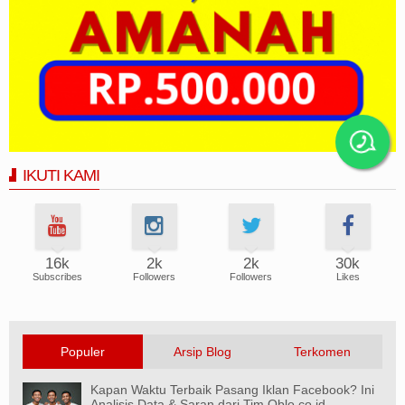
IKUTI KAMI
16k
2k
2k
30k
Subscribes
Followers
Followers
Likes
Populer
Arsip Blog
Terkomen
Kapan Waktu Terbaik Pasang Iklan Facebook? Ini
Analisis Data & Saran dari Tim Oblo.co.id