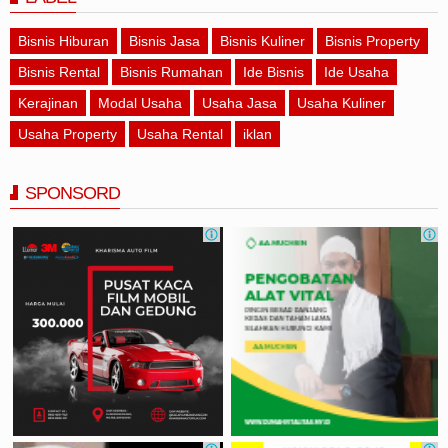
Bisnis Hiburan
Bisnis Jasa
Bisnis Kuliner
Bisnis Property
Bisnis Rental
Bisnis Rumahan
Ide Bisnis
Ide Usaha
Kerajinan
Modal Usaha
Usaha Jasa
Usaha Kuliner
Usaha Property
Usaha Rental
iklan
SPONSORD