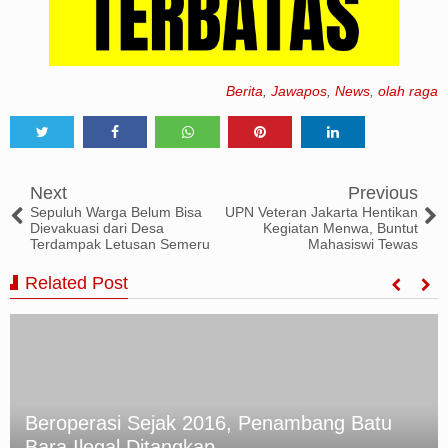
Berita
,
Jawapos
,
News
,
olah raga
Tweet
Share
Share
Share
Share
Next
Previous
Sepuluh Warga Belum Bisa
UPN Veteran Jakarta Hentikan
Dievakuasi dari Desa
Kegiatan Menwa, Buntut
Terdampak Letusan Semeru
Mahasiswi Tewas
Related Post
Beroperasi Sejak 2016, Penambang Batu
Bara Ilegal Ditangkap