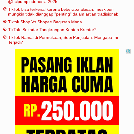
@hclpumpindonesia 2025
TikTok bisa terkenal karena beberapa alasan, meskipun
mungkin tidak dianggap "penting" dalam artian tradisional:
Tiktok Shop Vs Shopee Bagusan Mana
TikTok: Sekadar Tongkrongan Konten Kreator?
TikTok Ramai di Permukaan, Sepi Penjualan: Mengapa Ini
Terjadi?